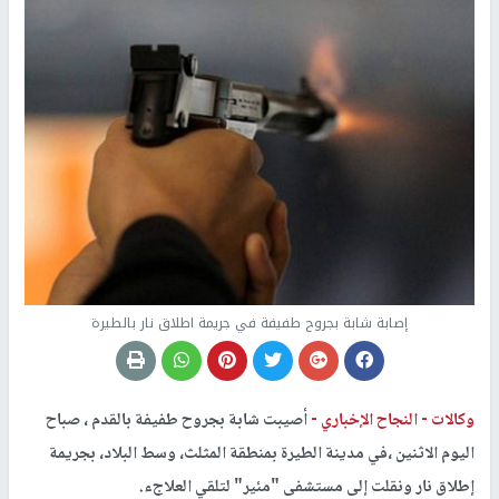
إصابة شابة بجروح طفيفة في جريمة اطلاق نار بالطيرة
وكالات -
النجاح الإخباري -
أصيبت شابة بجروح طفيفة بالقدم ، صباح
اليوم الاثنين ،في مدينة الطيرة بمنطقة المثلث، وسط البلاد، بجريمة
إطلاق نار ونقلت إلى مستشفى "مئير" لتلقي العلاجء.