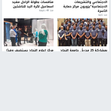
الاجتماعي والتشريعات
منافسات بطولة الراحل مفيد
الاجتماعية"يزورون مركز حماية
اسماعيل لكرة اليد للناشئين
الأسرة
منذ 48 دقيقة
منذ ثانية
بمشاركة 25 مدرباً.. جامعة النجاح
مركز إعلام النجاح يستضيف وفدًا
تطلق دورة إعداد مدربي كرة
أكاديميًا من جامعة لوليو
القدم المستوى (C)
للتكنولوجيا السويدية
منذ 51 دقيقة
منذ 9 دقيقة
تقارير
بالصور| مرضى عالقون في غزة يناشدون بإجلائهم
العاجل مع انهيار النظام الصحي
منذ 3 دقيقة
تقارير
" قانون درومي".. بين حق الدفاع عن النفس وواقع
الفلسطينيين تحت الاحتلال