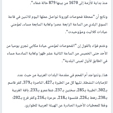
منذ بداية الأزمة إلى 1670 من بينها 879 حالة شفاء".
وتابع أن "محطة فحوصات كورونا تواصل عملها اليوم الاثنين في قاعة
السوق البلدي من الساعة الرابعة عصرا ولغاية السابعة مساء، لمؤمني
عيادات كلاليت ومؤوحيدت".
وختم فؤاد بالقول إن "الفحوصات لمؤمني عيادة مكابي تجرى يوميا من
الأحد حتى الخميس من الساعة الثانية عشر ظهرا ولغاية السادسة مساء
في الطابق الأول لمبنى البلدية".
هذا، وتتواجد أم الفحم في مقدمة البلدات العربية من حيث عدد
الإصابات النشطة، تليها كل من الطيرة بـ427، الناصرة بـ379، كفر قاسم
بـ302، الطيبة بـ285، سخنين بـ237، شفاعمرو بـ233، باقة الغربية
بـ230، رهط بـ226، قلنسوة بـ218، عرعرة بـ216 وكفر قرع بـ202؛
وفقا للمعطيات الأخيرة الصادرة عن الهيئة العربية للطوارئ.