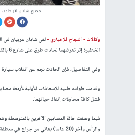
مصرع شابان اثر حادث سير على شا
وكالات -
النجاح الإخباري -
لقي شابان عربيان في ا
الخطيرة إثر تعرضهما لحادث طرق على شارع 6 بالقرب من قرية اللقية بمنطقة النقب، جنوبي البلاد.
وفي التفاصيل، فإن الحادث نجم عن انقلاب سيارة خ
وقدمت طواقم طبية الإسعافات الأولية لأربعة مصابين
فشل كافة محاولات إنقاذ حياتهما.
والرأس وآخر (20 عاما) يعاني من جراح في منطقة الصدر.