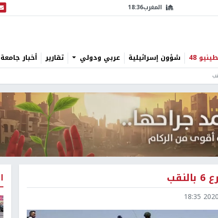
المغرب
18:36
البث
نيو 48
شؤون إسرائيلية
عربي ودولي
تقارير
أخبار جامعة 
قب
ا
2020-0