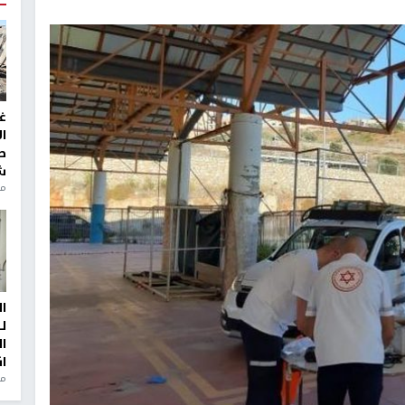
غ
ا
ط
ش
منذ 2
ا
ل
ا
ا
من