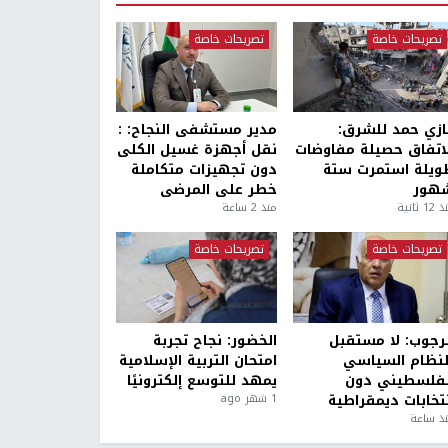
تصريحات خاصة
تصريحات خاصة
ازي حمد للشرق:
مدير مستشفى النجاح: :
لاتفاق حصيلة مفاوضات
نقل أجهزة غسيل الكلى
ويلة استمرت ستة
دون تجهيزات متكاملة
هور
خطر على المرضى
1 ثانية
منذ 2 ساعة
تصريحات خاصة
تصريحات خاصة
لرجوب: لا مستقبل
الخضور: نجاح تجربة
لنظام السياسي
امتحان التربية الإسلامية
لفلسطيني دون
يمهد للتوسع إلكترونيًا
نتخابات ديمقراطية
1 شهر ago
ذ ساعة