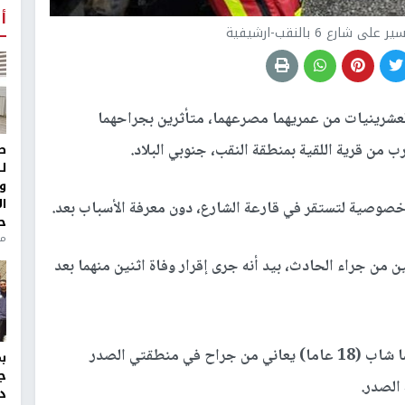
أ
رع 6 بالنقب-ارشيفية
لعشرينيات من عمريهما مصرعهما، متأثرين بجراحهما
ط
ل
و
ا
صوصية لتستقر في قارعة الشارع، دون معرفة الأسباب بعد.
ح
من
 من جراء الحادث، بيد أنه جرى إقرار وفاة اثنين منهما بعد
فيما وصفت حالة المصابين الآخرين بالمتوسطة وهما شاب (18 عاما) يعاني من جراح في منطقتي الصدر
ج
د