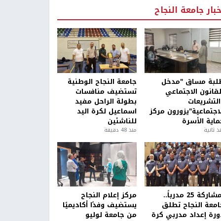
خبار جامعة النجاح
لبة مساق "مدخل
جامعة النجاح الوطنية
لقانون الاجتماعي
تستضيف منافسات
التشريعات
بطولة الراحل مفيد
لاجتماعية"يزورون مركز
اسماعيل لكرة اليد
ماية الأسرة
للناشئين
ذ ثانية
منذ 48 دقيقة
بمشاركة 25 مدرباً..
مركز إعلام النجاح
امعة النجاح تطلق
يستضيف وفدًا أكاديميًا
ورة إعداد مدربي كرة
من جامعة لوليو