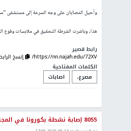
وأحيل المصابان على وجه السرعة إلى مستشفى "سورو
هذا، وباشرت الشرطة التحقيق في ملابسات وقوع ال
رابط قصير
https://nn.najah.edu/72XV/
إنسخ الرابط
الكلمات المفتاحية
مصرع،
اصابات
8055 إصابة نشطة بكورونا في المجتمع العربي