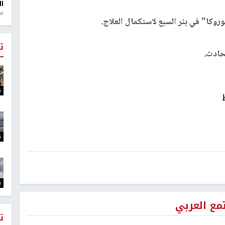
ال
منذ 1
كا" في بئر السبع لاستكمال العلاج.
ت
حادث.
ت
ت
ت
ت