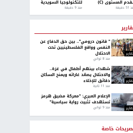
قدم المستوى (C)
للتكنولوجيا السويدية
5 دقيقة
منذ 9 دقيقة
قارير
" قانون درومي".. بين حق الدفاع عن
النفس وواقع الفلسطينيين تحت
الاحتلال
قارير
منذ 8 ثواني
شهداء بينهم أطفال في غزة..
والاحتلال يصعّد غاراته ويمنح السكان
دقائق للإخلاء
قارير
منذ 11 ثانية
الإعلام العبري: "معركة مضيق هرمز
تستهدف تثبيت رواية سياسية"
منذ 9 ثواني
قارير
صريحات خاصة