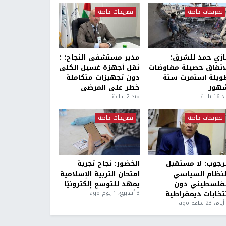
تصريحات خاصة
تصريحات خاصة
ازي حمد للشرق:
مدير مستشفى النجاح: :
لاتفاق حصيلة مفاوضات
نقل أجهزة غسيل الكلى
ويلة استمرت ستة
دون تجهيزات متكاملة
هور
خطر على المرضى
1 ثانية
منذ 2 ساعة
تصريحات خاصة
تصريحات خاصة
لرجوب: لا مستقبل
الخضور: نجاح تجربة
لنظام السياسي
امتحان التربية الإسلامية
لفلسطيني دون
يمهد للتوسع إلكترونيًا
نتخابات ديمقراطية
3 أسابيع، 1 يوم ago