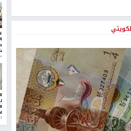
لكويتي
غ
ا
ط
ش
منذ 6
ا
ل
ا
ا
3 أيام، 23 ساعة ago