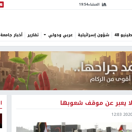
العشاء
19:54
البث
نيو 48
شؤون إسرائيلية
عربي ودولي
تقارير
أخبار جامعة 
لا يعبر عن موقف شعوبها
ا
2020-0