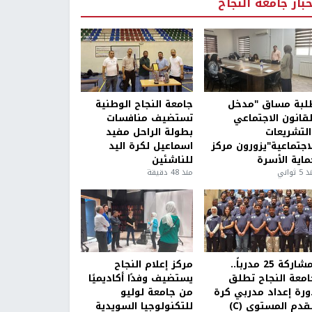
خبار جامعة النجاح
لبة مساق "مدخل
جامعة النجاح الوطنية
لقانون الاجتماعي
تستضيف منافسات
التشريعات
بطولة الراحل مفيد
لاجتماعية"يزورون مركز
اسماعيل لكرة اليد
ماية الأسرة
للناشئين
5 ثواني
منذ 48 دقيقة
بمشاركة 25 مدرباً..
مركز إعلام النجاح
امعة النجاح تطلق
يستضيف وفدًا أكاديميًا
ورة إعداد مدربي كرة
من جامعة لوليو
قدم المستوى (C)
للتكنولوجيا السويدية