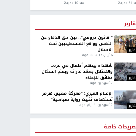
5 دقيقة
منذ 10 دقيقة
قارير
" قانون درومي".. بين حق الدفاع عن
النفس وواقع الفلسطينيين تحت
الاحتلال
قارير
6 أيام، 17 ساعة ago
شهداء بينهم أطفال في غزة..
والاحتلال يصعّد غاراته ويمنح السكان
دقائق للإخلاء
قارير
2 أسبوعين ago
الإعلام العبري: "معركة مضيق هرمز
تستهدف تثبيت رواية سياسية"
2 أسبوعين، 4 أيام ago
قارير
صريحات خاصة