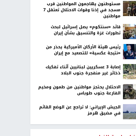
مستوطنون يهاجمون المواطنين قرب
مسجد في إذنا وقوات الاحتلال تعتقل 7
مواطنين
قائد «سنتكوم» يصل إسرائيل لبحث
تطورات غزة والتنسيق بشأن إيران
رئيس هيئة الأركان الأميركية يحذر من
«نتيجة عكسية» للتصعيد مع إيران
إصابة 3 عسكريين لبنانيين أثناء تفكيك
ذخائر غير منفجرة جنوب البلاد
الاحتلال يحتجز مواطنين من طمون ومخيم
الفارعة جنوب طوباس
الجيش الإيراني: لا تراجع عن الوضع القائم
في مضيق هرمز