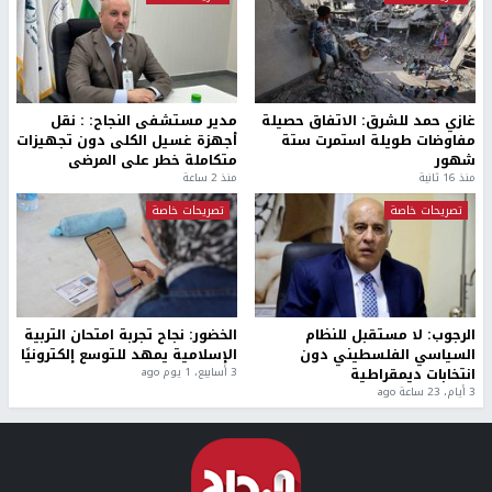
غازي حمد للشرق: الاتفاق حصيلة
مدير مستشفى النجاح: : نقل
مفاوضات طويلة استمرت ستة
أجهزة غسيل الكلى دون تجهيزات
شهور
متكاملة خطر على المرضى
منذ 16 ثانية
منذ 2 ساعة
تصريحات خاصة
تصريحات خاصة
الرجوب: لا مستقبل للنظام
الخضور: نجاح تجربة امتحان التربية
السياسي الفلسطيني دون
الإسلامية يمهد للتوسع إلكترونيًا
انتخابات ديمقراطية
3 أسابيع، 1 يوم ago
3 أيام، 23 ساعة ago