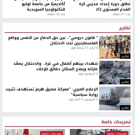
تطلق دورة إعداد مدربي كرة
أكاديميًا من جامعة لوليو
القدم المستوى (C)
للتكنولوجيا السويدية
منذ 51 دقيقة
منذ 10 دقيقة
تقارير
" قانون درومي".. بين حق الدفاع عن النفس وواقع
الفلسطينيين تحت الاحتلال
6 أيام، 17 ساعة ago
تقارير
شهداء بينهم أطفال في غزة.. والاحتلال يصعّد
غاراته ويمنح السكان دقائق للإخلاء
2 أسبوعين ago
تقارير
الإعلام العبري: "معركة مضيق هرمز تستهدف تثبيت
رواية سياسية"
2 أسبوعين، 4 أيام ago
تقارير
تصريحات خاصة
تصريحات خاصة
تصريحات خاصة