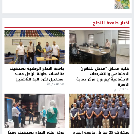
أخبار جامعة النجاح
طلبة مساق "مدخل للقانون
جامعة النجاح الوطنية تستضيف
الاجتماعي والتشريعات
منافسات بطولة الراحل مفيد
الاجتماعية"يزورون مركز حماية
اسماعيل لكرة اليد للناشئين
الأسرة
منذ 48 دقيقة
منذ 5 ثواني
بمشاركة 25 مدرباً.. جامعة النجاح
مركز إعلام النجاح يستضيف وفدًا