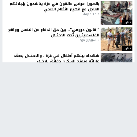
بالصور| مرضى عالقون في غزة يناشدون بإجلائهم
العاجل مع انهيار النظام الصحي
منذ 3 دقيقة
تقارير
" قانون درومي".. بين حق الدفاع عن النفس وواقع
الفلسطينيين تحت الاحتلال
2 أسبوعين ago
تقارير
شهداء بينهم أطفال في غزة.. والاحتلال يصعّد
غاراته ويمنح السكان دقائق للإخلاء
3 أسابيع، 1 يوم ago
تقارير
تصريحات خاصة
تصريحات خاصة
تصريحات خاصة
غازي حمد للشرق: الاتفاق حصيلة
مدير مستشفى النجاح: : نقل