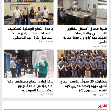
طلبة مساق "مدخل للقانون
جامعة النجاح الوطنية تستضيف
الاجتماعي والتشريعات
منافسات بطولة الراحل مفيد
الاجتماعية"يزورون مركز حماية
اسماعيل لكرة اليد للناشئين
الأسرة
منذ 48 دقيقة
منذ 5 ثواني
بمشاركة 25 مدرباً.. جامعة النجاح
مركز إعلام النجاح يستضيف وفدًا
تطلق دورة إعداد مدربي كرة
أكاديميًا من جامعة لوليو
القدم المستوى (C)
للتكنولوجيا السويدية
1 اسبوع. ago
منذ 10 دقيقة
تقارير