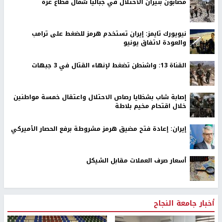
مصابون بنيران الاحتلال في جباليا شمال قطاع غزة
نيويورك تايمز: إيران تستخدم هرمز للضغط على ترامب
والعودة لاتفاق يونيو
القناة 13: واشنطن تضغط لإنهاء القتال في 3 جبهات
إصابة شاب بشظايا رصاص الاحتلال واعتقال خمسة مواطنين
خلال اقتحام مخيم بلاطة
إيران: إعادة فتح مضيق هرمز مشروطة برفع الحصار الأميركي
أسعار صرف العملات مقابل الشيكل
أخبار جامعة النجاح