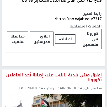
صباح اليوم، ليصل إجمالي عدد الحالات النشطة إلى 98 حالة.
رابط قصير
https://nn.najah.edu/731Z/
الكلمات المفتاحية
كورونا
اغلاق
محافظة
في
اصابات،
مدرستين
سلفيت
فلسطين
إغلاق مبنى بلدية نابلس عثب إصابة أحد العاملين
بكورونا
تم النشر بتاريخ:
2020-09-14 14:02
اخر تحديث:
2020-09-14 14:35