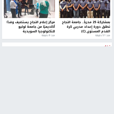
بمشاركة 25 مدرباً.. جامعة النجاح
مركز إعلام النجاح يستضيف وفدًا
تطلق دورة إعداد مدربي كرة
أكاديميًا من جامعة لوليو
القدم المستوى (C)
للتكنولوجيا السويدية
منذ 51 دقيقة
منذ 9 دقيقة
تقارير
" قانون درومي".. بين حق الدفاع عن النفس وواقع
الفلسطينيين تحت الاحتلال
منذ 8 ثواني
تقارير
شهداء بينهم أطفال في غزة.. والاحتلال يصعّد
غاراته ويمنح السكان دقائق للإخلاء
منذ 11 ثانية
تقارير
الإعلام العبري: "معركة مضيق هرمز تستهدف تثبيت
رواية سياسية"
منذ 9 ثواني