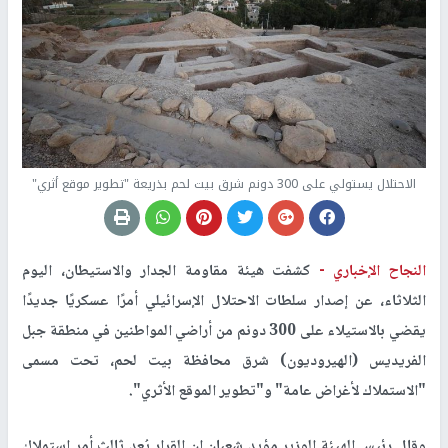
الاحتلال يستولي على 300 دونم شرق بيت لحم بذريعة "تطوير موقع أثري"
النجاح الإخباري -
كشفت هيئة مقاومة الجدار والاستيطان، اليوم
الثلاثاء، عن إصدار سلطات الاحتلال الإسرائيلي أمرًا عسكريًا جديدًا
يقضي بالاستيلاء على 300 دونم من أراضي المواطنين في منطقة جبل
الفريديس (الهيروديون) شرق محافظة بيت لحم، تحت مسمى
"الاستملاك لأغراض عامة" و"تطوير الموقع الأثري".
وقال رئيس الهيئة الوزير مؤيد شعبان إن القرار يُعد ثالث أمر استملاك