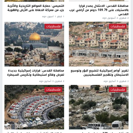
محافظة القدس: الاحتلال يصدر قرارا
التميمي: حماية المواقع التاريخية والأثرية
بالاستيلاء على 109.79 دونم من أراضي غرب
جزء من معركة الحفاظ على الأرض والهوية
القدس
1 شهر، 1 اسبوع. ago
2 شهرين، 2 أسبوعين ago
فلسطينيات
فلسطينيات
تقرير: أوامر إسرائيلية لتشريع البؤر وتوسيع
محافظة القدس: قرارات إسرائيلية جديدة
الاستيطان وتهجير الفلسطينيين
لفرض وقائع استيطانية وتكريس السيطرة
2 شهرين، 3 أسابيع ago
2 شهرين، 3 أسابيع ago
فلسطينيات
فلسطينيات