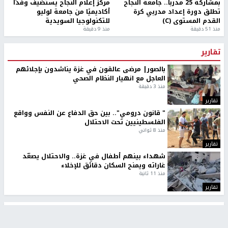
بمشاركة 25 مدرباً.. جامعة النجاح
مركز إعلام النجاح يستضيف وفدًا
تطلق دورة إعداد مدربي كرة
أكاديميًا من جامعة لوليو
القدم المستوى (C)
للتكنولوجيا السويدية
منذ 51 دقيقة
منذ 9 دقيقة
تقارير
بالصور| مرضى عالقون في غزة يناشدون بإجلائهم
العاجل مع انهيار النظام الصحي
منذ 3 دقيقة
تقارير
" قانون درومي".. بين حق الدفاع عن النفس وواقع
الفلسطينيين تحت الاحتلال
منذ 8 ثواني
تقارير
شهداء بينهم أطفال في غزة.. والاحتلال يصعّد
غاراته ويمنح السكان دقائق للإخلاء
منذ 11 ثانية
تقارير
تصريحات خاصة