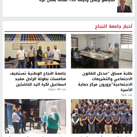
نتنياهو يرفض وثيقة الـ15 نقطة بشأن غزة
أخبار جامعة النجاح
طلبة مساق "مدخل للقانون
جامعة النجاح الوطنية تستضيف
الاجتماعي والتشريعات
منافسات بطولة الراحل مفيد
الاجتماعية"يزورون مركز حماية
اسماعيل لكرة اليد للناشئين
الأسرة
منذ 48 دقيقة
منذ ثانية