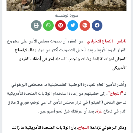
صورة توضيحية
نابلس -
النجاح الإخباري -
من المقرر أن يصوت مجلس الأمن على مشروع
القرار اليوم الأربعاء بعد تأجيل التصويت أكثر من مرة،
وذلك لإفساح
المجال لمواصلة المفاوضات وتجنب انسداد آخر في أعقاب الفيتو
الأميركي
.
وأشار الأمين العام للمبادرة الوطنية الفلسطينية د. مصطفى البرغوثي
لـ
"النجاح"
، إلى خشيتهم من إعادة استخدام الولايات المتحدة الأمريكية
لــ حق النقض (الفيتو) في قرار مجلس الأمن الداعي لوقفٍ فوريٍ لإطلاق
النار في قطاع
غزة
، بعد أن عرقتله قبل نحو أسبوعين.
وذكر البرغوثي لإذاعة
النجاح
، بأن الولايات المتحدة الأمريكية ما زالت