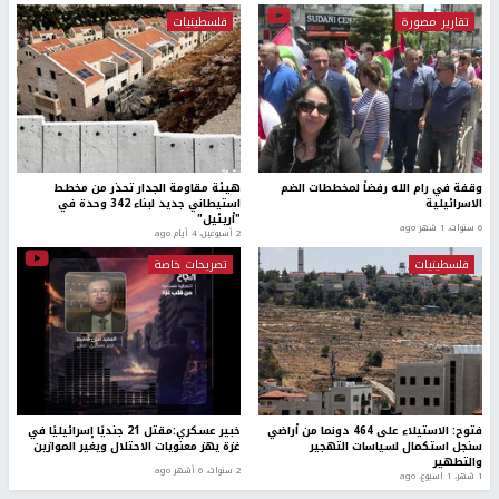
تقارير مصورة
فلسطينيات
وقفة في رام الله رفضاً لمخططات الضم
هيئة مقاومة الجدار تحذر من مخطط
الاسرائيلية
استيطاني جديد لبناء 342 وحدة في
"أريئيل"
6 سنوات، 1 شهر ago
2 أسبوعين، 4 أيام ago
فلسطينيات
تصريحات خاصة
فتوح: الاستيلاء على 464 دونما من أراضي
خبير عسكري:مقتل 21 جنديًا إسرائيليًا في
سنجل استكمال لسياسات التهجير
غزة يهز معنويات الاحتلال ويغير الموازين
والتطهير
2 سنوات، 6 أشهر ago
1 شهر، 1 اسبوع. ago