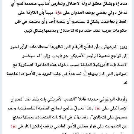
منحازة وبشكلٍ مطلق لدولة الاحتلال وتمارس أساليب متعددة لمنعِ أي
تدخل دولي يقضي بوقف العدوان على
غزة
، مبيناً بأن الكارثة على
القطاع تعاظمت بشكلٍ لا يستطيع أن ينفيه أحد وأن يحتمله في ظل
حكومات غربية تقف خلف دولة الاحتلال وتدعمها بشكلٍ كبير.
ويرى البرغوثي، بأن نتائج الأرقام التي تظهرها استطلاعات الرأي تشير
إلى تراجع شعبية الرئيس الأمريكي جو بايدن، وإلى أنه سيخسر
الانتخابات الأمريكية المقبلة بسبب دخوله هذه المغامرة العسكرية مع
إسرائيل التي كان يتوقع أن تساعدهَ في جلب المزيد من الأصوات الداعمة
له.
وأردف البرغوثي حديثه قائلاً "الشعب الأمريكي بات يقف ضد العدوان
الإٍسرائيلي على
غزة
وهذا تحولٌ عالميٌ لصالح القضية الفلسطينية وغير
مسبوقٍ على الإطلاق"، وقد يؤثر في الولايات المتحدة ويجعلها تمتنع
عن التصويت على قرار مجلس الأمن القاضي بوقف إطلاق النار في
غزة