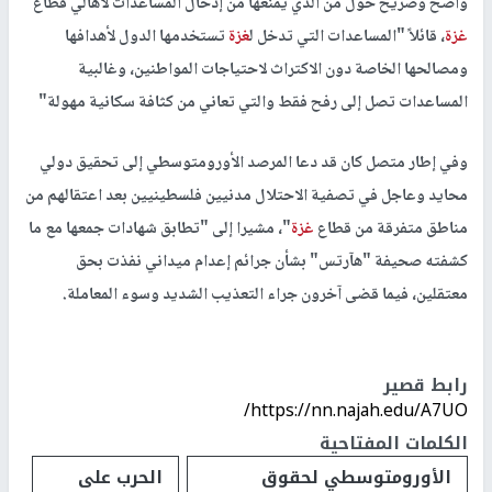
واضح وصريح حول من الذي يمنعها من إدخال المساعدات لأهالي قطاع
غزة
، قائلاً "المساعدات التي تدخل ل
غزة
تستخدمها الدول لأهدافها
ومصالحها الخاصة دون الاكتراث لاحتياجات المواطنين، وغالبية
المساعدات تصل إلى رفح فقط والتي تعاني من كثافة سكانية مهولة"
وفي إطار متصل كان قد دعا المرصد الأورومتوسطي إلى تحقيق دولي
محايد وعاجل في تصفية الاحتلال مدنيين فلسطينيين بعد اعتقالهم من
مناطق متفرقة من قطاع
غزة
"، مشيرا إلى "تطابق شهادات جمعها مع ما
كشفته صحيفة "هآرتس" بشأن جرائم إعدام ميداني نفذت بحق
معتقلين، فيما قضى آخرون جراء التعذيب الشديد وسوء المعاملة.
رابط قصير
https://nn.najah.edu/A7UO/
الكلمات المفتاحية
الأورومتوسطي لحقوق
الحرب على