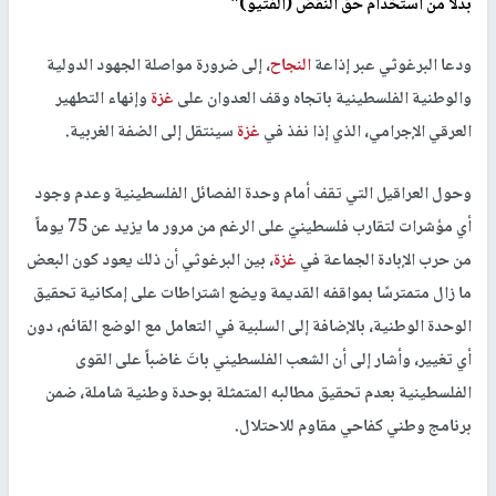
بدلاً من استخدام حق النقض (الفتيو)"
ودعا البرغوثي عبر إذاعة
النجاح
، إلى ضرورة مواصلة الجهود الدولية
والوطنية الفلسطينية باتجاه وقف العدوان على
غزة
وإنهاء التطهير
العرقي الإجرامي، الذي إذا نفذ في
غزة
سينتقل إلى الضفة الغربية.
وحول العراقيل التي تقف أمام وحدة الفصائل الفلسطينية وعدم وجود
أي مؤشرات لتقارب فلسطينيّ على الرغم من مرور ما يزيد عن 75 يوماً
من حرب الإبادة الجماعة في
غزة
، بين البرغوثي أن ذلك يعود كون البعض
ما زال متمترسًا بمواقفه القديمة ويضع اشتراطات على إمكانية تحقيق
الوحدة الوطنية، بالإضافة إلى السلبية في التعامل مع الوضع القائم، دون
أي تغيير، وأشار إلى أن الشعب الفلسطيني باتَ غاضباً على القوى
الفلسطينية بعدم تحقيق مطالبه المتمثلة بوحدة وطنية شاملة، ضمن
برنامج وطني كفاحي مقاوم للاحتلال.