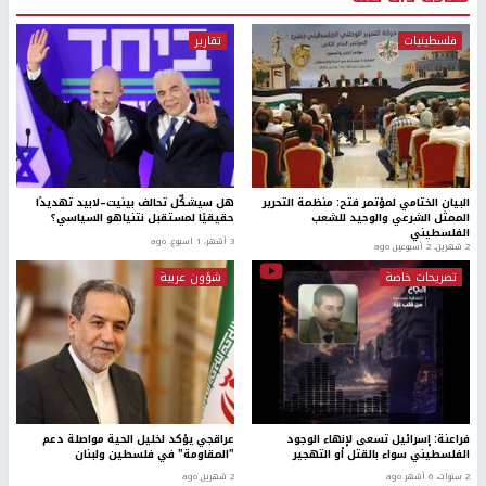
فلسطينيات
تقارير
البيان الختامي لمؤتمر فتح: منظمة التحرير
هل سيشكّل تحالف بينيت–لابيد تهديدًا
الممثل الشرعي والوحيد للشعب
حقيقيًا لمستقبل نتنياهو السياسي؟
الفلسطيني
3 أشهر، 1 اسبوع. ago
2 شهرين، 2 أسبوعين ago
تصريحات خاصة
شؤون عربية
فراعنة: إسرائيل تسعى لإنهاء الوجود
عراقجي يؤكد لخليل الحية مواصلة دعم
الفلسطيني سواء بالقتل أو التهجير
"المقاومة" في فلسطين ولبنان
2 سنوات، 6 أشهر ago
2 شهرين ago