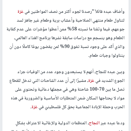
وأضاف عبده قائلاً "رصدنا لجوء أكثر من نصف المواطنين في
غزة
لتناول طعام منتهي الصلاحية وأعشاب برية وطعام غير جاهز لسد
جوعهم، فيما وثقنا ما نسبته 58% ممن أعطوا مؤشرات على عدم كفاية
الطعام وهو ينسجم مع دراسات سابقة نشرها برنامج الغذاء العالمي،
والذي أكد على وجود نسبة تفوق 90% لمن يقضون يومًا كاملًا دون أن
يتناولوا وجبات طعام.
وبين عبده للنجاح، أنهم لا يستبعدون وجود عدد من الوفيات جراء
الجوع الشديد في
غزة
، مشيرًا إلى أن عدد الشاحنات التي تدخل للقطاع
تصل ما بين 70-100 شاحنة وهي في مجملها دعائية وتحتوي على
مواد لا يحتاجها السكان ضمن المتطلبات الأساسية والضرورية في هذه
الحرب وحملة الإبادة الجماعية بحق كل فلسطينيّ في
غزة
.
ودعا عبده عبر
النجاح
، المنظمات الدولية والإغاثية الاعتراف بشكلٍ