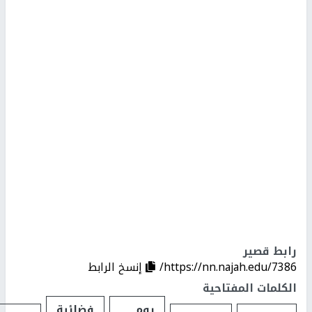
رابط قصير
https://nn.najah.edu/7386/
إنسخ الرابط
الكلمات المفتاحية
يوم
فضائية