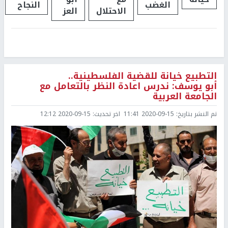
الغضب
النجاح
الاحتلال
العز
التطبيع خيانة للقضية الفلسطينية..
أبو يوسف: ندرس اعادة النظر بالتعامل مع
الجامعة العربية
تم النشر بتاريخ:
2020-09-15 11:41
اخر تحديث:
2020-09-15 12:12