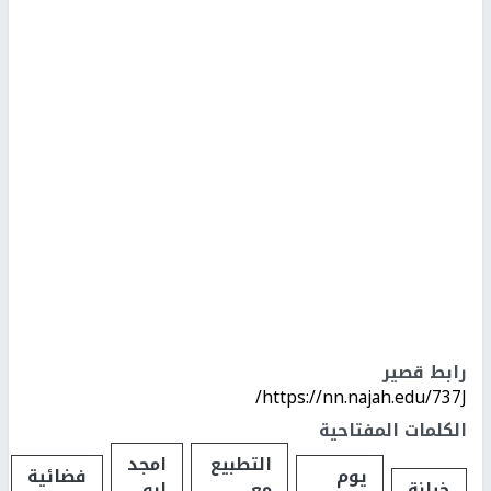
رابط قصير
https://nn.najah.edu/737J/
الكلمات المفتاحية
التطبيع
امجد
يوم
فضائية
خيانة
مع
ابو