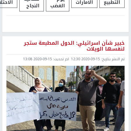
التطبيع
الامارات
الاحتل
الغضب
النجاح
خبير شأن اسرائيلي: الدول المطبعة ستجر
لنفسها الويلات
تم النشر بتاريخ:
2020-09-15 12:30
اخر تحديث:
2020-09-15 13:08