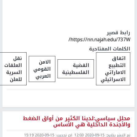
رابط قصير
https://nn.najah.edu/737W/
الكلمات المفتاحية
اتفاق
نقل
الامن
التطبيع
القضية
العلقات
القومي
الاماراتي
الفلسطينية
السرية
العربي
الاسرائيلي
للعلن
محلل سياسي:لدينا الكثير من أواق الضغط
والأجندة الداخلية هي الأساس
تم النشر بتاريخ:
2020-09-15 12:03
اخر تحديث:
2020-09-15 15:19