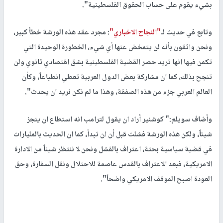
بشيء يقوم على حساب الحقوق الفلسطينية".
وتابع في حديث لـ
"النجاح الاخباري"
: مجرد عقد هذه الورشة خطأ كبير،
ونحن واثقون بأنه لن يتمخض عنها أي شيء، الخطورة الوحيدة التي
تكمن فيها انها تريد حصر القضية الفلسطينية بشق اقتصادي ثانوي ولن
تنجح بذلك، كما ان مشاركة بعض الدول العربية تعطي انطباعاً، وكأن
العالم العربي جزء من هذه الصفقة، وهذا ما لم نكن نريد ان يحدث".
وأضاف سويلم:" كوشنير أراد ان يقول لترامب انه استطاع ان ينجز
شيئاً، ولكن هذه الورشة فشلت قبل أن ان تبدأ، كما ان الحديث بالمليارات
في قضية سياسية بحتة، اعتراف بالفشل ونحن لا ننتظر شيئاً من الادارة
الامريكية، فبعد الاعتراف بالقدس عاصمة للاحتلال ونقل السفارة، وحق
العودة اصبح الموقف الامريكي واضحاً".