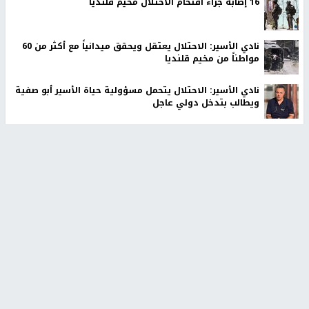
16 إصابة جراء اقتحام الاحتلال مخيم قلنديا
نادي الأسير: الاحتلال يعتقل ويحقق ميدانياً مع أكثر من 60
مواطناً من مخيم قلنديا
نادي الأسير: الاحتلال يتحمل مسؤولية حياة الأسير أبو صفية
ويطالب بتدخل دولي عاجل
الاحتلال يخطر بإخلاء 4 مساكن ومنشآت في خلة الضبع
بمسافر يطا
الاحتلال يقتحم مخيم عسكر شرق نابلس
مستوطنون يسيّجون أراضي في الأغوار الشمالية
أخبار جامعة النجاح