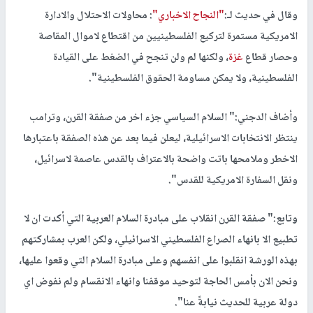
وقال في حديث لـ:
"النجاح الاخباري"
: محاولات الاحتلال والادارة
الامريكية مستمرة لتركيع الفلسطينيين من اقتطاع لاموال المقاصة
وحصار قطاع
غزة
، ولكنها لم ولن تنجح في الضغط على القيادة
الفلسطينية، ولا يمكن مساومة الحقوق الفلسطينية".
وأضاف الدجني:" السلام السياسي جزء اخر من صفقة القرن، وترامب
ينتظر الانتخابات الاسرائيلية، ليعلن فيما بعد عن هذه الصفقة باعتبارها
الاخطر وملامحها باتت واضحة بالاعتراف بالقدس عاصمة لاسرائيل،
ونقل السفارة الامريكية للقدس".
وتابع:" صفقة القرن انقلاب على مبادرة السلام العربية التي أكدت ان لا
تطبيع الا بانهاء الصراع الفلسطيني الاسرائيلي، ولكن العرب بمشاركتهم
بهذه الورشة انقلبوا على انفسهم وعلى مبادرة السلام التي وقعوا عليها،
ونحن الان بأمس الحاجة لتوحيد موقفنا وانهاء الانقسام ولم نفوض اي
دولة عربية للحديث نيابةً عنا".