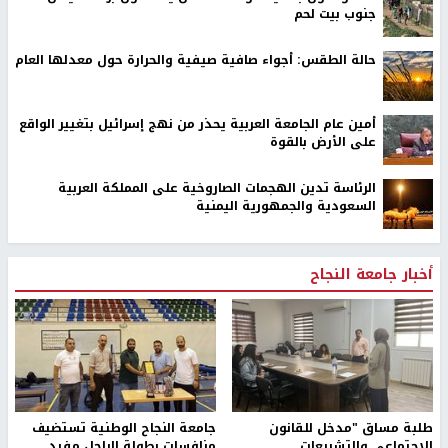
جنوب بيت لحم
حالة الطقس: أجواء صافية صيفية والحرارة حول معدلها العام
أمين عام الجامعة العربية يحذر من نهج إسرائيل بتغيير الواقع
على الأرض بالقوة
الرئاسة تدين الهجمات الصاروخية على المملكة العربية
السعودية والجمهورية اليمنية
أخبار جامعة النجاح
طلبة مساق "مدخل للقانون
جامعة النجاح الوطنية تستضيف
الاجتماعي والتشريعات
منافسات بطولة الراحل مفيد