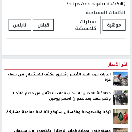
https://nn.najah.edu/754Q/
الكلمات المفتاحية
سيارات
موهبة
قبلان
نابلس
كلاسيكية
اخر الأخبار
اصابات قرب الخط الأصفر وتحليق مكثف للاستطلاع في سماء
غزة
محافظة القدس: انسحاب قوات الاحتلال من مخيم قلنديا
وكفر عقب بعد عدوان استمر يومين
تركيا والسعودية وباكستان ستوقع اتفاقية دفاعية مشتركة
مستوطنون بحماية قوات الاحتلال يقتحمون برك سليمان