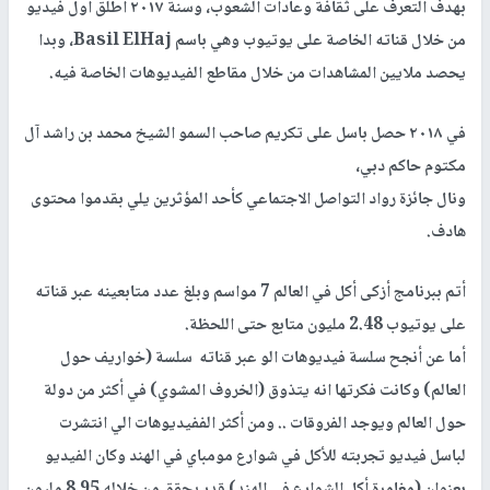
بهدف التعرف على ثقافة وعادات الشعوب، وسنة ٢٠١٧ أطلق اول فیدیو
من خلال قناته الخاصة على یوتیوب وهي باسم Basil ElHaj، وبدا
یحصد ملایین المشاھدات من خلال مقاطع الفيديوهات الخاصة فيه.
في ٢٠١٨ حصل باسل على تكریم صاحب السمو الشیخ محمد بن راشد آل
مكتوم حاكم دبي،
ونال جائزة رواد التواصل الاجتماعي كأحد المؤثرین یلي بقدموا محتوى
ھادف.
أتم ببرنامج أزكى أكل في العالم 7 مواسم وبلغ عدد متابعينه عبر قناته
على يوتيوب 2.48 مليون متابع حتى اللحظة.
أما عن أنجح سلسة فيديوهات الو عبر قناته سلسة (خواريف حول
العالم) وكانت فكرتها انه يتذوق (الخروف المشوي) في أكثر من دولة
حول العالم ويوجد الفروقات .. ومن أكثر الففيديوهات الي انتشرت
لباسل فيديو تجربته للأكل في شوارع مومباي في الهند وكان الفيديو