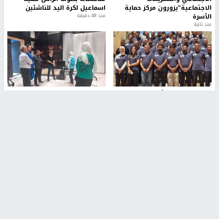
الاجتماعية"يزورون مركز حماية
اسماعيل لكرة اليد للناشئين
الأسرة
منذ 48 دقيقة
منذ ثانية
بمشاركة 25 مدرباً.. جامعة النجاح
مركز إعلام النجاح يستضيف وفدًا
تطلق دورة إعداد مدربي كرة
أكاديميًا من جامعة لوليو
القدم المستوى (C)
للتكنولوجيا السويدية
منذ 51 دقيقة
منذ 9 دقيقة
تقارير
" قانون درومي".. بين حق الدفاع عن النفس وواقع
الفلسطينيين تحت الاحتلال
منذ 8 ثواني
تقارير
شهداء بينهم أطفال في غزة.. والاحتلال يصعّد
غاراته ويمنح السكان دقائق للإخلاء
منذ 11 ثانية