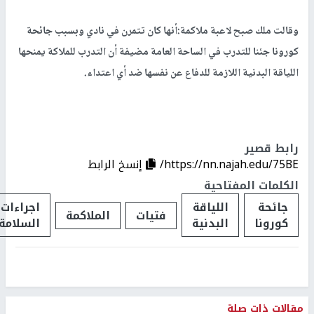
وقالت ملك صبح لاعبة ملاكمة:أنها كان تتمرن في نادي وبسبب جائحة
كورونا جئنا للتدرب في الساحة العامة مضيفة أن التدرب للملاكة يمنحها
اللياقة البدنية اللازمة للدفاع عن نفسها ضد أي اعتداء.
رابط قصير
https://nn.najah.edu/75BE/
إنسخ الرابط
الكلمات المفتاحية
جائحة
اللياقة
اجراءات
فتيات
الملاكمة
كورونا
البدنية
السلامة
مقالات ذات صلة