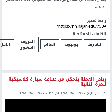
بعنوان (مغامرة أكل الشوارع في الهند) قدر يحقق من خلاله 8.95 مليون
مشاهدة.
رابط قصير
https://nn.najah.edu/75BA/
الكلمات المفتاحية
الخروف
الشارقة
يوتيوب
العالم
الأكل
المشوي
رياض العملة يتمكن من صناعة سيارة كلاسيكية
للمرة الثانية
تم النشر بتاريخ:
2020-09-27 16:09
اخر تحديث:
2020-09-27 16:09