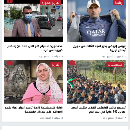
رياضة
تقارير مصورة
لويس إنريكي يحرز لقبه الثالث في دوري
مختصون: الإلتزام هو الحل للحد من إنتشار
أبطال أوروبا
كورونا في غزة
2 شهرين، 1 اسبوع. ago
5 سنوات، 10 أشهر ago
فلسطينيات
تقارير
تشييع حاشد للشهيد الفتى مهيب أحمد
شابة فلسطينية نازحة ترسم أحزان غزة بفحم
جبرين (16 عام) في بيت لحم
المواقد على جدران متصدعة
7 أشهر، 3 أسابيع ago
2 سنوات، 5 أشهر ago