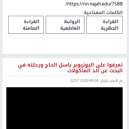
https://nn.najah.edu/75BB/
الكلمات المفتاحية
القراءة
الروابط
القراءة
الجهرية
العاطفية
الصامتة
تعرفوا على اليوتيوبر باسل الحاج ورحلته في
البحث عن ألذ المأكولات
تم النشر بتاريخ:
2020-09-28 22:57