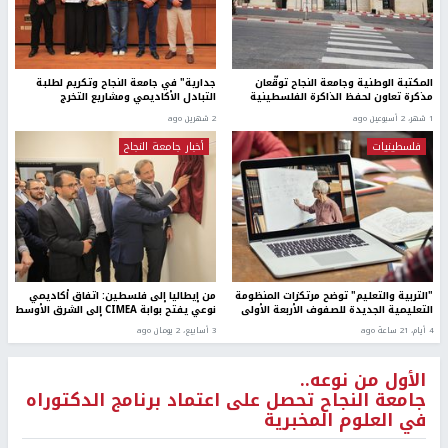
المكتبة الوطنية وجامعة النجاح توقّعان
جدارية" في جامعة النجاح وتكريم لطلبة
مذكرة تعاون لحفظ الذاكرة الفلسطينية
التبادل الأكاديمي ومشاريع التخرج
1 شهر، 2 أسبوعين ago
2 شهرين ago
فلسطينيات
أخبار جامعة النجاح
"التربية والتعليم" توضح مرتكزات المنظومة
من إيطاليا إلى فلسطين: اتفاق أكاديمي
التعليمية الجديدة للصفوف الأربعة الأولى
نوعي يفتح بوابة CIMEA إلى الشرق الأوسط
4 أيام، 21 ساعة ago
3 أسابيع، 2 يومان ago
الأول من نوعه..
جامعة النجاح تحصل على اعتماد برنامج الدكتوراه
في العلوم المخبرية