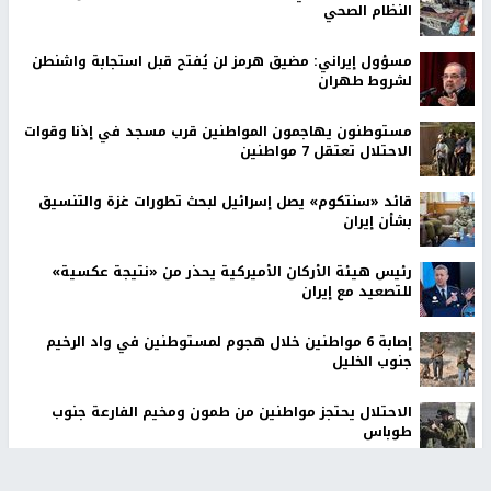
النظام الصحي
مسؤول إيراني: مضيق هرمز لن يُفتح قبل استجابة واشنطن
لشروط طهران
مستوطنون يهاجمون المواطنين قرب مسجد في إذنا وقوات
الاحتلال تعتقل 7 مواطنين
قائد «سنتكوم» يصل إسرائيل لبحث تطورات غزة والتنسيق
بشأن إيران
رئيس هيئة الأركان الأميركية يحذر من «نتيجة عكسية»
للتصعيد مع إيران
إصابة 6 مواطنين خلال هجوم لمستوطنين في واد الرخيم
جنوب الخليل
الاحتلال يحتجز مواطنين من طمون ومخيم الفارعة جنوب
طوباس