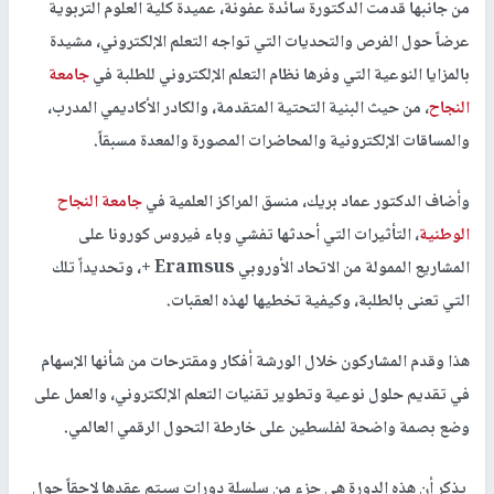
من جانبها قدمت الدكتورة سائدة عفونة، عميدة كلية العلوم التربوية
عرضاً حول الفرص والتحديات التي تواجه التعلم الإلكتروني، مشيدة
بالمزايا النوعية التي وفرها نظام التعلم الإلكتروني للطلبة في
جامعة
النجاح
، من حيث البنية التحتية المتقدمة، والكادر الأكاديمي المدرب،
والمساقات الإلكترونية والمحاضرات المصورة والمعدة مسبقاً.
وأضاف الدكتور عماد بريك، منسق المراكز العلمية في
جامعة النجاح
الوطنية
، التأثيرات التي أحدثها تفشي وباء فيروس كورونا على
المشاريع الممولة من الاتحاد الأوروبي Eramsus +، وتحديداً تلك
التي تعنى بالطلبة، وكيفية تخطيها لهذه العقبات.
هذا وقدم المشاركون خلال الورشة أفكار ومقترحات من شأنها الإسهام
في تقديم حلول نوعية وتطوير تقنيات التعلم الإلكتروني، والعمل على
وضع بصمة واضحة لفلسطين على خارطة التحول الرقمي العالمي.
يذكر أن هذه الدورة هي جزء من سلسلة دورات سيتم عقدها لاحقاً حول