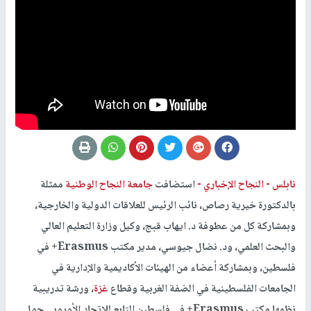
نابلس -
النجاح الإخباري -
استضافت
جامعة النجاح الوطنية
ممثلة
بالدكتورة خيرية رصاص، نائب الرئيس للعلاقات الدولية والخارجية،
وبمشاركة كل من عطوفة د. ايهاب قبج، وكيل وزارة التعليم العالي
والبحث العلمي، ود. نضال جيوسي، مدير مكتب Erasmus+ في
فلسطين، وبمشاركة أعضاء من الهيئات الأكاديمية والإدارية في
الجامعات الفلسطينية في الضفة الغربية وقطاع
غزة
، ورشة تدريبية
نظمها مكتب Erasmus+ في فلسطين التابع للإتحاد الأوروبي حول