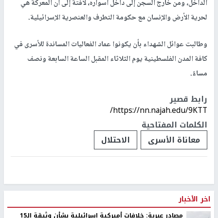
الداخل، ومن خارج السجن إلى داخل أسواره، لافتةً إلى أن المعركة هي
لحرية الأرض والإنسان مع حكومة التطرف والعنصرية الإسرائيلية.
وطالبت عوائل الشهداء بأن يكونوا عماد الفعاليات المساندة للأسرى في
كافة المدن الفلسطينية يوم الثلاثاء المقبل الساعة السابعة ونصف
مساءً.
رابط قصير
https://nn.najah.edu/9KTT/
الكلمات المفتاحية
معاناة الأسرى
الاحتلال
اخر الأخبار
مصادر عبرية: خلافات أميركية إسرائيلية بشأن وثيقة الـ15