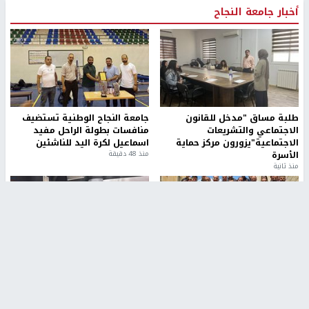
أخبار جامعة النجاح
طلبة مساق "مدخل للقانون
جامعة النجاح الوطنية تستضيف
الاجتماعي والتشريعات
منافسات بطولة الراحل مفيد
الاجتماعية"يزورون مركز حماية
اسماعيل لكرة اليد للناشئين
الأسرة
منذ 48 دقيقة
منذ ثانية
بمشاركة 25 مدرباً.. جامعة النجاح
مركز إعلام النجاح يستضيف وفدًا
تطلق دورة إعداد مدربي كرة
أكاديميًا من جامعة لوليو
القدم المستوى (C)
للتكنولوجيا السويدية
منذ 51 دقيقة
منذ 9 دقيقة