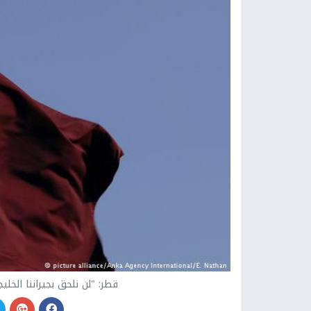
قطر: "لن نلحق بجيراننا الخل