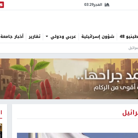
الفجر
03:29
البث
نيو 48
شؤون إسرائيلية
عربي ودولي
تقارير
أخبار جامعة 
رائيل
ائيل
ا