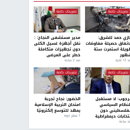
تصريحات خاصة
تصريحات خاصة
ازي حمد للشرق:
مدير مستشفى النجاح: :
لاتفاق حصيلة مفاوضات
نقل أجهزة غسيل الكلى
ويلة استمرت ستة
دون تجهيزات متكاملة
هور
خطر على المرضى
1 ثانية
منذ 2 ساعة
تصريحات خاصة
تصريحات خاصة
لرجوب: لا مستقبل
الخضور: نجاح تجربة
لنظام السياسي
امتحان التربية الإسلامية
لفلسطيني دون
يمهد للتوسع إلكترونيًا
نتخابات ديمقراطية
1 شهر ago
ذ ساعة