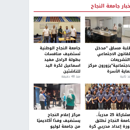
خبار جامعة النجاح
لبة مساق "مدخل
جامعة النجاح الوطنية
لقانون الاجتماعي
تستضيف منافسات
التشريعات
بطولة الراحل مفيد
لاجتماعية"يزورون مركز
اسماعيل لكرة اليد
ماية الأسرة
للناشئين
ذ ثانية
منذ 48 دقيقة
بمشاركة 25 مدرباً..
مركز إعلام النجاح
امعة النجاح تطلق
يستضيف وفدًا أكاديميًا
ورة إعداد مدربي كرة
من جامعة لوليو