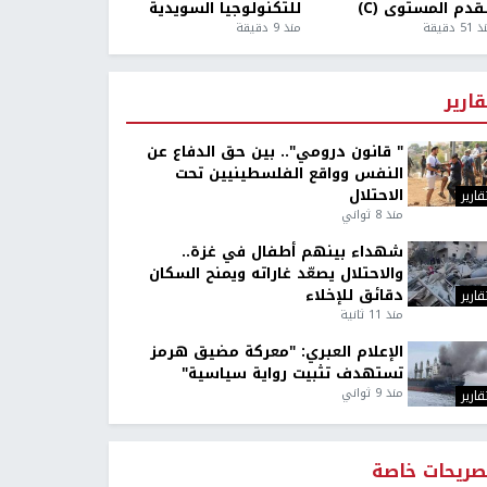
قدم المستوى (C)
للتكنولوجيا السويدية
5 دقيقة
منذ 9 دقيقة
قارير
" قانون درومي".. بين حق الدفاع عن
النفس وواقع الفلسطينيين تحت
الاحتلال
قارير
منذ 8 ثواني
شهداء بينهم أطفال في غزة..
والاحتلال يصعّد غاراته ويمنح السكان
دقائق للإخلاء
قارير
منذ 11 ثانية
الإعلام العبري: "معركة مضيق هرمز
تستهدف تثبيت رواية سياسية"
منذ 9 ثواني
قارير
صريحات خاصة