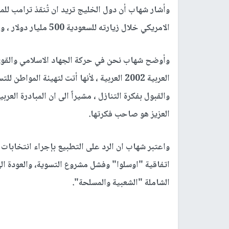
وأشار شهاب أن دول الخليج تريد ان تُنقذ ترامب للم
الامريكي خلال زيارته للسعودية 500 مليار دولار ، وهي تسعى للتطبيع لإنقاذ ترامب للمرة الثانية .
وأوضح شهاب نحن في حركة الجهاد الاسلامي والقوى 
العربية 2002 العربية ، لأنها أتت لتهيئة ا
والقبول بفكرة التنازل ، مشيراً الى ان المبادرة الع
العزيز هو صاحب فكرتها.
واعتبر شهاب ان الرد على التطبيع بإجراء انتخابات 
اتفاقية "اوسلوا" وفشل مشروع التسوية، والعودة ال
الشاملة "الشعبية والمسلحة".