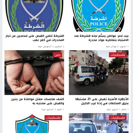
بيت لحم: مواطن يسلّم نجله للشرطة بعد
الشرطة تلقي القبض على شخصين من تجار
الاشتباه بتعاطيه مواد مخدرة
المخدرات في كفر عقب
1 اسبوع.، 2 يومان ago
2 شهرين، 2 أسبوعين ago
فلسطينيات
جنين
الأجهزة الأمنية تقبض على 21 مشتبها
كشف ملابسات مقتل مواطنة من جنين
بحرق المخلفات في إذنا غرب الخليل
والقبض على مشتبه به
1 شهر، 1 اسبوع. ago
1 شهر، 3 أسابيع ago
فلسطينيات
فلسطينيات