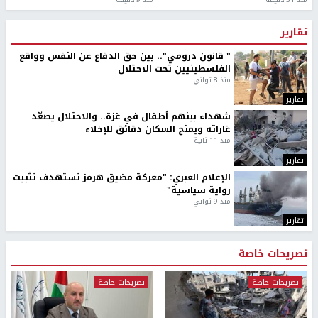
تقارير
" قانون درومي".. بين حق الدفاع عن النفس وواقع
الفلسطينيين تحت الاحتلال
منذ 8 ثواني
تقارير
شهداء بينهم أطفال في غزة.. والاحتلال يصعّد
غاراته ويمنح السكان دقائق للإخلاء
منذ 11 ثانية
تقارير
الإعلام العبري: "معركة مضيق هرمز تستهدف تثبيت
رواية سياسية"
منذ 9 ثواني
تقارير
تصريحات خاصة
تصريحات خاصة
تصريحات خاصة