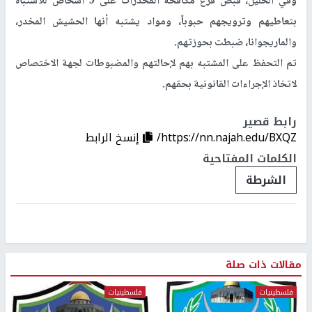
وفي الخليل، قبض فرع مكافحة المخدرات على 9 أشخاص للاشتباه
بتعاطيهم وترويجهم حبوباً، ومواد يشتبه أنها الحشيش المخدر،
والماريجوانا، ضبطت بحوزتهم.
تم التحفظ على المشتبه بهم لإحالتهم والمضبوطات لجهة الاختصاص
لاتخاذ الإجراءات القانونية بحقهم.
رابط قصير
https://nn.najah.edu/BXQZ/
إنسخ الرابط
الكلمات المفتاحية
الشرطة
مقالات ذات صلة
فلسطينيات
فلسطينيات