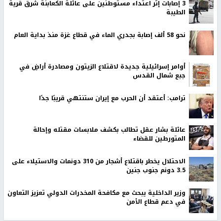
‏3 إصابات إثر اعتداء مستوطنين على عائلة الكعابنة شرق قرية
الطيبة
نحو 58 ألف إصابة بجدري الماء في قطاع غزة منذ بداية العام
أوامر إسرائيلية جديدة لاقتلاع الزيتون ومصادرة أراضٍ في
جبع شمال القدس
ترامب: أعتقد أن الحرب مع إيران ستنتهي قريبًا جدًا
عائلة بشار عقل تطالب بكشف ملابسات مقتله وإحالة
المتورطين للقضاء
الاحتلال يخطر باقتلاع أشجار من 310 دونمات والاستيلاء على
3.5 دونم جنوب جنين
وزير الداخلية يبحث مع مكافحة المخدرات الدولي تعزيز التعاون
في دعم قطاع الأمن