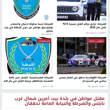
الشرطة: تراجع جرائم القتل بنسبة 10%
الشرطة تحبط محاولة احتيال واغتصاب
خلال عام 2025
توقيع بحق مواطن من ذوي الإعاقة في بيت
ساحور
2 شهرين، 3 أسابيع ago
3 أسابيع ago
شؤون دولية
فلسطينيات
الشرطة الهولندية تحقق في انفجار بمبنى
الشرطة الفلسطينية: القبض على كافة
سكني في أمستردام
المشتبه بارتكابهم جريمة القتل في رام الله
1 شهر، 3 أسابيع ago
منذ 2 ساعة
مقتل مواطن في بلدة بيت أمرين شمال غرب
نابلس والشرطة والنيابة العامة تحققان