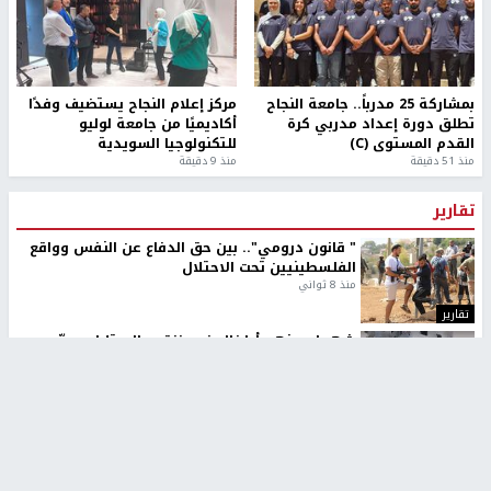
بمشاركة 25 مدرباً.. جامعة النجاح
مركز إعلام النجاح يستضيف وفدًا
تطلق دورة إعداد مدربي كرة
أكاديميًا من جامعة لوليو
القدم المستوى (C)
للتكنولوجيا السويدية
منذ 51 دقيقة
منذ 9 دقيقة
تقارير
" قانون درومي".. بين حق الدفاع عن النفس وواقع
الفلسطينيين تحت الاحتلال
منذ 8 ثواني
تقارير
شهداء بينهم أطفال في غزة.. والاحتلال يصعّد
غاراته ويمنح السكان دقائق للإخلاء
منذ 11 ثانية
تقارير
الإعلام العبري: "معركة مضيق هرمز تستهدف تثبيت
رواية سياسية"
منذ 9 ثواني