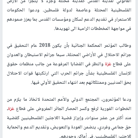
القانوني لمدينة القدس كمدينة محتلة وجزء لا يتجزأ من الأرض
الفلسطينية المحتلة وعاصمة لدولة فلسطين. ودعوا الحكومات
للاستمرار في تقديم الدعم لسكان ومؤسسات القدس بما يعزز صمودهم
في مواجهة المخططات الرامية الى تهويدها.
وطالب المؤتمر المحكمة الجنائية بأن يكون 2018 عام التحقيق في
جرائم الاحتلال في الأراضي المحتلة، سيما جرائم الاستيطان والعدوان
على قطاع
غزة
والنظر في القضايا المرفوعة من جانب منظمات حقوق
الإنسان الفلسطينية بشأن جرائم الحرب التي ارتكبتها قوات الاحتلال
بحق المدنيين وممتلكاتهم بعد انتهاء التحقيق الأولي فيها.
ودعا المؤتمرون، المجتمع الدولي والأمم المتحدة لاتخاذ ما يلزم من
الخطوات الفورية لرفع وكسر الحصار الجائر المفروض على قطاع
غزة
،
مند أكثر من عشر سنوات، وإبراز قضية اللاجئين الفلسطينيين كقضية
حق جماعي وفردي، يتضمن العودة والتعويض، وتقديم الدعم والحماية
للاجئين الفلسطينيين في أماكن وجودهم.