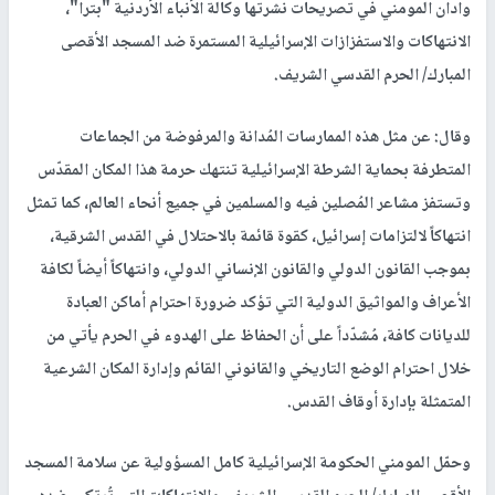
وادان المومني في تصريحات نشرتها وكالة الأنباء الأردنية "بترا"،
الانتهاكات والاستفزازات الإسرائيلية المستمرة ضد المسجد الأقصى
المبارك/ الحرم القدسي الشريف.
وقال: عن مثل هذه الممارسات المُدانة والمرفوضة من الجماعات
المتطرفة بحماية الشرطة الإسرائيلية تنتهك حرمة هذا المكان المقدّس
وتستفز مشاعر المُصلين فيه والمسلمين في جميع أنحاء العالم، كما تمثل
انتهاكاً لالتزامات إسرائيل، كقوة قائمة بالاحتلال في القدس الشرقية،
بموجب القانون الدولي والقانون الإنساني الدولي، وانتهاكاً أيضاً لكافة
الأعراف والمواثيق الدولية التي تؤكد ضرورة احترام أماكن العبادة
للديانات كافة، مُشدّداً على أن الحفاظ على الهدوء في الحرم يأتي من
خلال احترام الوضع التاريخي والقانوني القائم وإدارة المكان الشرعية
المتمثلة بإدارة أوقاف القدس.
وحمّل المومني الحكومة الإسرائيلية كامل المسؤولية عن سلامة المسجد