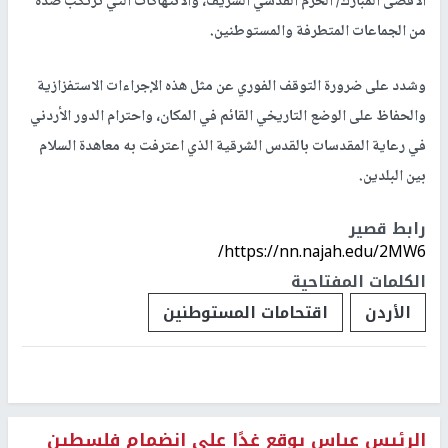
الأقصى المبارك/ الحرم القدسي الشريف، والانتهاكات التي تُرتكب ضده
من الجماعات المتطرفة والمستوطنين.
وشدد على ضرورة التوقف الفوري عن مثل هذه الإجراءات الاستفزازية
والحفاظ على الوضع التاريخي القائم في المكان، واحترام الدور الأردني
في رعاية المقدسات بالقدس الشرقية الذي اعترفت به معاهدة السلام
بين البلدين.
رابط قصير
https://nn.najah.edu/2MW6/
الكلمات المفتاحية
الأردن
اقتحامات المستوطنين
الرئيس عباس يوقع غدًا على انضمام فلسطين