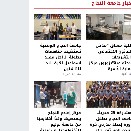
خبار جامعة النجاح
لبة مساق "مدخل
جامعة النجاح الوطنية
لقانون الاجتماعي
تستضيف منافسات
التشريعات
بطولة الراحل مفيد
لاجتماعية"يزورون مركز
اسماعيل لكرة اليد
ماية الأسرة
للناشئين
ذ ثانية
منذ 48 دقيقة
بمشاركة 25 مدرباً..
مركز إعلام النجاح
امعة النجاح تطلق
يستضيف وفدًا أكاديميًا
ورة إعداد مدربي كرة
من جامعة لوليو
قدم المستوى (C)
للتكنولوجيا السويدية