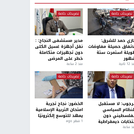
تصريحات خاصة
تصريحات خاصة
ازي حمد للشرق:
مدير مستشفى النجاح: :
لاتفاق حصيلة مفاوضات
نقل أجهزة غسيل الكلى
ويلة استمرت ستة
دون تجهيزات متكاملة
هور
خطر على المرضى
1 ثانية
منذ 2 ساعة
تصريحات خاصة
تصريحات خاصة
لرجوب: لا مستقبل
الخضور: نجاح تجربة
لنظام السياسي
امتحان التربية الإسلامية
لفلسطيني دون
يمهد للتوسع إلكترونيًا
نتخابات ديمقراطية
1 شهر ago
ذ ساعة