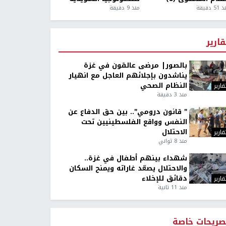
5 دقيقة
منذ 9 دقيقة
قارير
بالصور| مرضى عالقون في غزة
يناشدون بإجلائهم العاجل مع انهيار
النظام الصحي
قارير
منذ 3 دقيقة
" قانون درومي".. بين حق الدفاع عن
النفس وواقع الفلسطينيين تحت
الاحتلال
قارير
منذ 8 ثواني
شهداء بينهم أطفال في غزة..
والاحتلال يصعّد غاراته ويمنح السكان
دقائق للإخلاء
قارير
منذ 11 ثانية
صريحات خاصة