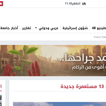
الظهر
11:45
البث
نيو 48
شؤون إسرائيلية
عربي ودولي
تقارير
أخبار جامعة 
ة
ا