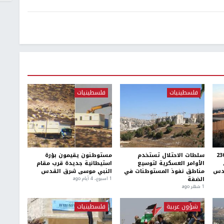
فلسطينيات
فلسطينيات
ادق على بناء 2300
سلطات الاحتلال تستخدم
مستوطنون يقيمون بؤرة
الأوامر العسكرية لتوسيع
استيطانية جديدة قرب مقام
قدس
مناطق نفوذ المستوطنات في
النبي موسى شرق القدس
الضفة
1 اسبوع.، 4 أيام ago
1 شهر ago
شؤون عربية
فلسطينيات