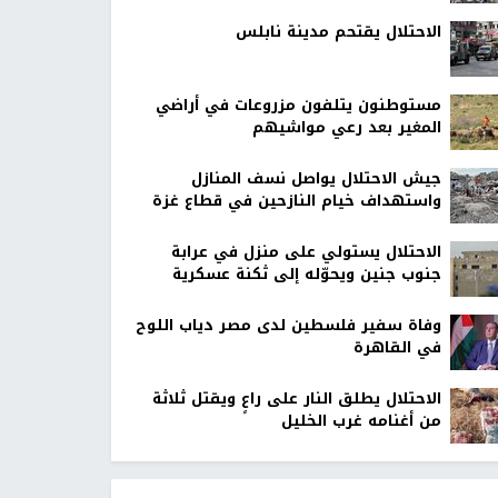
الاحتلال يقتحم مدينة نابلس
مستوطنون يتلفون مزروعات في أراضي
المغير بعد رعي مواشيهم
جيش الاحتلال يواصل نسف المنازل
واستهداف خيام النازحين في قطاع غزة
الاحتلال يستولي على منزل في عرابة
جنوب جنين ويحوّله إلى ثكنة عسكرية
وفاة سفير فلسطين لدى مصر دياب اللوح
في القاهرة
الاحتلال يطلق النار على راعٍ ويقتل ثلاثة
من أغنامه غرب الخليل