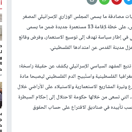
أ
ت مصادقة ما يسمى المجلس الوزاري الإسرائيلي المصغر
للشؤون الأمنية والسياسية (الكابينت)، اليوم الخميس، على خطة لإقامة 13 مستعمرة جديدة ضمن ما يسمى
تي في إطار سياسة تهدف إلى توسيع الاستعمار، وفرض وقائع
ط
زل مدينة القدس عن امتدادها الفلسطيني.
ل
و
ا
 تتبع المشهد السياسي الإسرائيلي يكشف عن حقيقة راسخة؛
ح
من
لجغرافيا الفلسطينية واستُبيح الدم الفلسطيني ليصبحا مادة
رع وتيرة المشاريع الاستعمارية والاستيلاء على الأراضي خلال
ة، التي تسعى من خلالها حكومة الاحتلال إلى إحكام السيطرة
سب تأييده في صناديق الاقتراع على حساب الحقوق
ج
د
ال