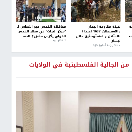
ة
هيئة مقاومة الجدار
محافظة القدس:حجر الأساس لـ
والاستيطان: 1637 اعتداءً
"مركز التراث" في مطار القدس
ف
للاحتلال والمستوطنين خلال
الدولي يكرس مشروع الضم
نيسان
1 شهر ago
2 شهرين، 4 أسابيع ago
ن الجالية الفلسطينية في الولايات