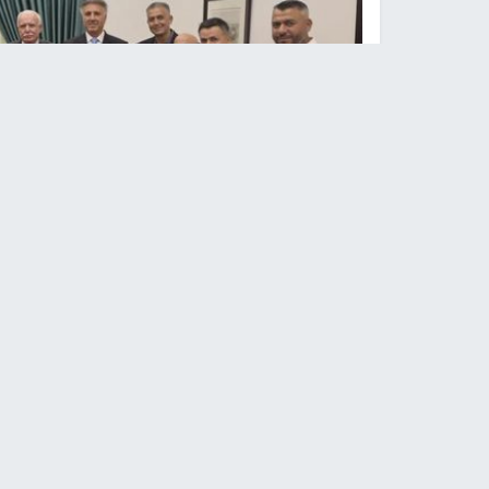
الرئيس محمود عباس يستقبل وفدًا م