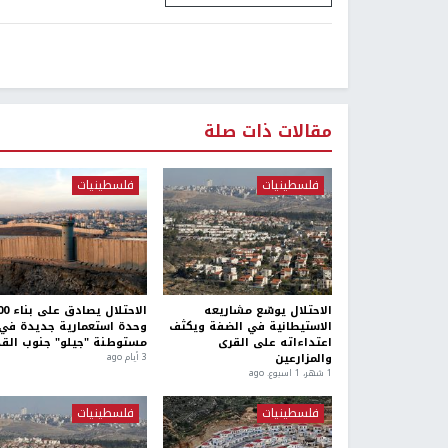
مقالات ذات صلة
فلسطينيات
فلسطينيات
الاحتلال يوسّع مشاريعه
الاحتلال يص
الاستيطانية في الضفة ويكثف
وحدة استعمارية جديدة في
اعتداءاته على القرى
مستوطنة "جيلو" جنوب ال
والمزارعين
3 أيام ago
1 شهر، 1 اسبوع. ago
فلسطينيات
فلسطينيات