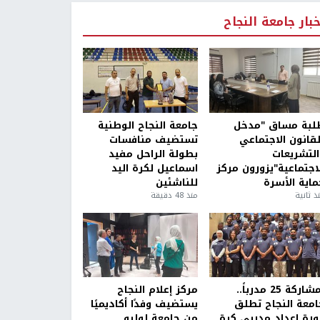
خبار جامعة النجاح
لبة مساق "مدخل
جامعة النجاح الوطنية
لقانون الاجتماعي
تستضيف منافسات
التشريعات
بطولة الراحل مفيد
لاجتماعية"يزورون مركز
اسماعيل لكرة اليد
ماية الأسرة
للناشئين
ذ ثانية
منذ 48 دقيقة
بمشاركة 25 مدرباً..
مركز إعلام النجاح
امعة النجاح تطلق
يستضيف وفدًا أكاديميًا
ورة إعداد مدربي كرة
من جامعة لوليو