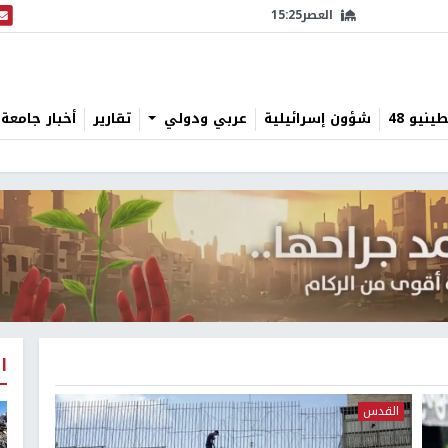
العصر
15:25
البث
نيو 48
شؤون إسرائيلية
عربي ودولي
تقارير
أخبار جامعة 
ا
القدس