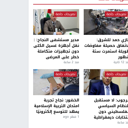
تصريحات خاصة
تصريحات خاصة
ازي حمد للشرق:
مدير مستشفى النجاح: :
لاتفاق حصيلة مفاوضات
نقل أجهزة غسيل الكلى
ويلة استمرت ستة
دون تجهيزات متكاملة
هور
خطر على المرضى
1 ثانية
منذ 2 ساعة
تصريحات خاصة
تصريحات خاصة
لرجوب: لا مستقبل
الخضور: نجاح تجربة
لنظام السياسي
امتحان التربية الإسلامية
لفلسطيني دون
يمهد للتوسع إلكترونيًا
نتخابات ديمقراطية
1 شهر ago
ذ ساعة