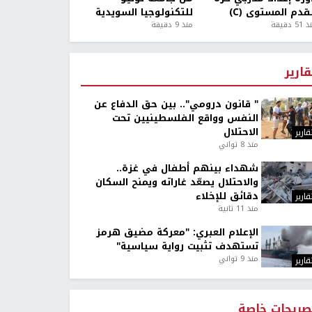
قدم المستوى (C)
للتكنولوجيا السويدية
5 دقيقة
منذ 9 دقيقة
قارير
" قانون درومي".. بين حق الدفاع عن
النفس وواقع الفلسطينيين تحت
الاحتلال
قارير
منذ 8 ثواني
شهداء بينهم أطفال في غزة..
والاحتلال يصعّد غاراته ويمنح السكان
دقائق للإخلاء
قارير
منذ 11 ثانية
الإعلام العبري: "معركة مضيق هرمز
تستهدف تثبيت رواية سياسية"
منذ 9 ثواني
قارير
صريحات خاصة