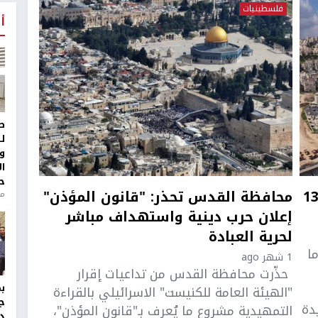
فلسطينيات
أ
ط
ل
و
ا
ح
افظة القدس: الاحتلال يقرّ إقامة 13
محافظة القدس تحذر: "قانون المؤذن"
من
إعلان حرب دينية واستهداف مباشر
لحرية العبادة
ا
1 شهر ago
حذّرت محافظة القدس من تداعيات إقرار
"الهيئة العامة للكنيست" الاسرائيلي بالقراءة
ج
 جديدة
التمهيدية مشروع ما يُعرف بـ"قانون المؤذن"،
د