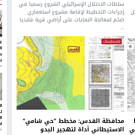
سلطات الاحتلال الإسرائيلي الشروع رسميا في
ل
إجراءات التخطيط لإقامة مشروع استعماري
ضخم لمعالجة النفايات على أراضي قرية قلنديا
...
فلسطينيات
غ
ا
ط
ش
منذ 2
ا
ل
ا
محافظة القدس: مخطط "حي شامي"
ا
راضي
الاستيطاني أداة لتهجير البدو
من