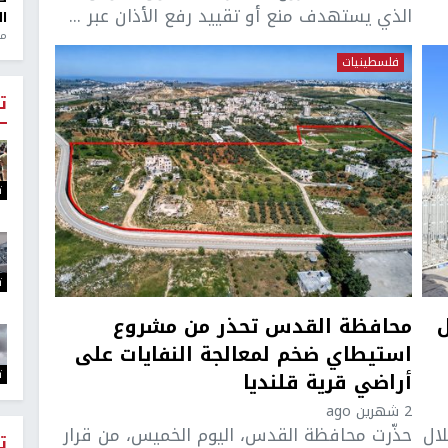
الذي يستهدف منع أو تقييد رفع الأذان عبر ...
ال
منذ 1
فلسطينيات
ت
ت
ت
محافظة القدس تحذر من مشروع
استيطاي ضخم لمعالجة النفايات على
ت
أراضي قرية قلنديا
2 شهرين ago
ال
حذّرت محافظة القدس، اليوم الخميس، من قرار
ت