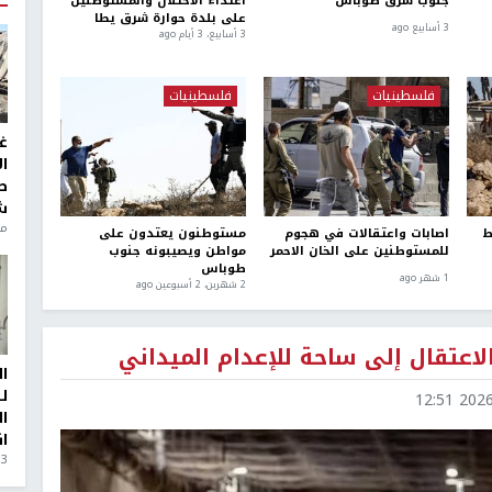
جنوب شرق طوباس
اعتداء الاحتلال والمستوطنين
على بلدة حوارة شرق يطا
3 أسابيع ago
3 أسابيع، 3 أيام ago
فلسطينيات
فلسطينيات
غ
ا
ط
ش
منذ 6
ط
اصابات واعتقالات في هجوم
مستوطنون يعتدون على
للمستوطنين على الخان الاحمر
مواطن ويصيبونه جنوب
طوباس
1 شهر ago
2 شهرين، 2 أسبوعين ago
الاعتقال إلى ساحة للإعدام الميداني
ا
ل
2026-0
ا
ا
3 أيام، 23 ساعة ago