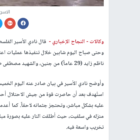
الاسر
وكالات -
النجاح الإخباري -
قال نادي الأسير الفلسط
وحتى صباح اليوم شابين خلال تنفيذها عمليات اع
ناظم زايد (29 عاماً) من جنين، والشهيد مصطفى طه مصطفى خطيب (32 عاماً) من سلفيت.
وأوضح نادي الأسير في بيان صادر عنه اليوم الخميس، 
استُهدف بعد أن حاصرت قوة من جيش الاحتلال أحد ا
عليه بشكل مباشر، وتحتجز جثمانه لاحقاً. كما أع
منزله في سلفيت، حيث أطلقت النار عليه بصورة مبا
تخريب واسعة فيه.