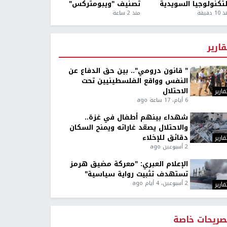
لتكنولوجيا السويدية
تصنيف "ويبومتركس"
1 دقيقة
منذ 2 ساعة
قارير
" قانون درومي".. بين حق الدفاع عن
النفس وواقع الفلسطينيين تحت
الاحتلال
قارير
6 أيام، 17 ساعة ago
شهداء بينهم أطفال في غزة..
والاحتلال يصعّد غاراته ويمنح السكان
دقائق للإخلاء
قارير
2 أسبوعين ago
الإعلام العبري: "معركة مضيق هرمز
تستهدف تثبيت رواية سياسية"
2 أسبوعين، 4 أيام ago
قارير
صريحات خاصة