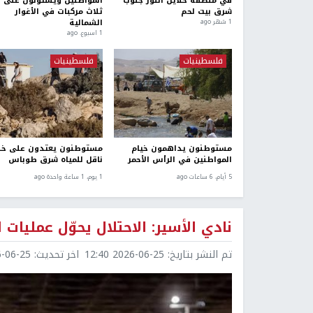
في منطقة خلايل اللوز جنوب
المواطنين ويستولون على
شرق بيت لحم
ثلاث مركبات في الأغوار
الشمالية
1 شهر ago
1 اسبوع. ago
فلسطينيات
فلسطينيات
مستوطنون يداهمون خيام
مستوطنون يعتدون على خ
المواطنين في الرأس الأحمر
ناقل للمياه شرق طوباس
5 أيام، 6 ساعات ago
1 يوم، 1 ساعة واحدة ago
نادي الأسير: الاحتلال يحوّل عمليات 
تم النشر بتاريخ:
2026-06-25 12:40
اخر تحديث:
6-25 12:51