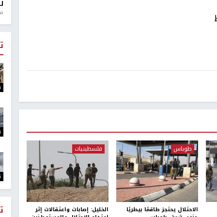
ل
منذ 0
ت
ت
ت
طوباس
فلسطينيات
ت
ت
الاحتلال يحتجز طاقمًا بيطريًا
الخليل: إصابات واعتقالات إثر