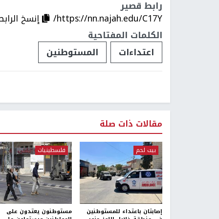
رابط قصير
https://nn.najah.edu/C17Y/
إنسخ الرابط
الكلمات المفتاحية
اعتداءات
المستوطنين
مقالات ذات صلة
بيت لحم
فلسطينيات
إصابتان باعتداء للمستوطنين
مستوطنون يعتدون على