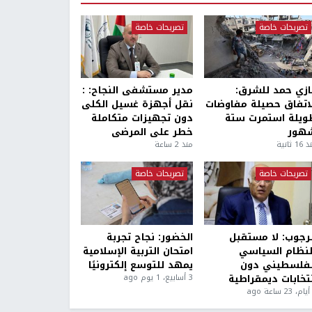
تصريحات خاصة
تصريحات خاصة
ازي حمد للشرق:
مدير مستشفى النجاح: :
لاتفاق حصيلة مفاوضات
نقل أجهزة غسيل الكلى
ويلة استمرت ستة
دون تجهيزات متكاملة
هور
خطر على المرضى
1 ثانية
منذ 2 ساعة
تصريحات خاصة
تصريحات خاصة
لرجوب: لا مستقبل
الخضور: نجاح تجربة
لنظام السياسي
امتحان التربية الإسلامية
لفلسطيني دون
يمهد للتوسع إلكترونيًا
نتخابات ديمقراطية
3 أسابيع، 1 يوم ago