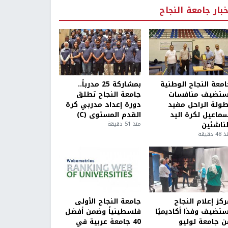
خبار جامعة النجاح
امعة النجاح الوطنية
بمشاركة 25 مدرباً..
ستضيف منافسات
جامعة النجاح تطلق
طولة الراحل مفيد
دورة إعداد مدربي كرة
سماعيل لكرة اليد
القدم المستوى (C)
لناشئين
منذ 51 دقيقة
4 دقيقة
كز إعلام النجاح
جامعة النجاح الأولى
ستضيف وفدًا أكاديميًا
فلسطينياً وضمن أفضل
ن جامعة لوليو
40 جامعة عربية في