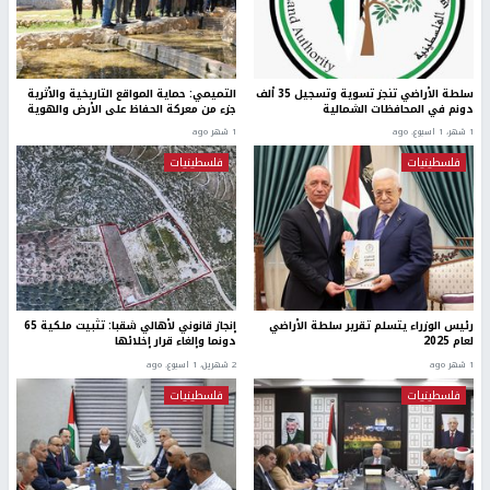
سلطة الأراضي تنجز تسوية وتسجيل 35 ألف
التميمي: حماية المواقع التاريخية والأثرية
دونم في المحافظات الشمالية
جزء من معركة الحفاظ على الأرض والهوية
1 شهر، 1 اسبوع. ago
1 شهر ago
فلسطينيات
فلسطينيات
رئيس الوزراء يتسلم تقرير سلطة الأراضي
إنجاز قانوني لأهالي شقبا: تثبيت ملكية 65
لعام 2025
دونما وإلغاء قرار إخلائها
1 شهر ago
2 شهرين، 1 اسبوع. ago
فلسطينيات
فلسطينيات