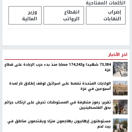
الكلمات المفتاحية
إضراب
انقطاع
وزير
النقابات
الرواتب
المالية
اخر الأخبار
73,384 شهيدا و174,242 مصابا منذ بدء حرب الإبادة على قطاع
غزة
الولايات المتحدة تضغط على اسرائيل لوقف إطلاق نار لمدة
أسبوعين في غزة
تقرير: رموز متطرفة في المستوطنات تحرض على ارتكاب جرائم
بحق الفلسطينيين
مستوطنون إرهابيون يهاجمون منزلا ويقتحمون مناطق في
بيت لحم