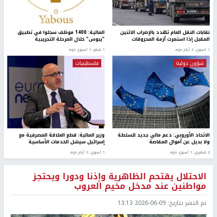
نقابات النقل العام تهدد بالإضراب الاثنين
المالية: 1400 موظف سجلوا في تطبيق
المقبل إذا استمرت أزمة المحروقات
"يبوس" خلال المرحلة التجريبية
1 اسبوع.، 3 أيام ago
1 شهر، 1 اسبوع. ago
شؤون دولية
فلسطينيات
الاتحاد الأوروبي: دعم مالي جديد للسلطة
وزير المالية: قطع العلاقة المصرفية مع
ولا بديل عن أموال المقاصة
إسرائيل سيشل الخدمات الأساسية
2 شهرين، 1 اسبوع. ago
1 اسبوع.، 3 أيام ago
الاحتلال يقتحم الظاهرية وإذنا ودورا ويحتجز
مواطنين عند مدخل مخيم العروب
تم النشر بتاريخ:
2026-06-09 13:13