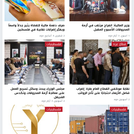
وزير المالية: انفراج مرتقب في أزمة
صرف دفعة مالية للقضاة يثير جدلاً واسعاً
المحروقات الأسبوع المقبل
ويفجّر إضرابات نقابية في فلسطين
1 اسبوع.، 3 أيام ago
2 شهرين، 4 أسابيع ago
قطاع غزة
فلسطينيات
نقابة موظفي القطاع العام بغزة: إضراب
مجلس الوزراء يبحث وسائل تسريع العمل
شامل الأربعاء احتجاجًا على تأخر الرواتب
على معالجة أزمة المحروقات وتكدس
الشيقل
2 أسبوعين ago
2 أسبوعين، 3 أيام ago
فلسطينيات
فلسطينيات