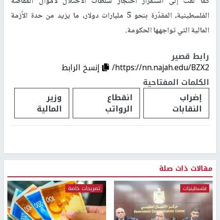
كما لفت إلى استمرار احتجاز سلطات الاحتلال لأموال المقاصة
الفلسطينية، المقدّرة بنحو 5 مليارات دولار، ما يزيد من حدة الأزمة
المالية التي تواجهها الحكومة.
رابط قصير
https://nn.najah.edu/BZX2/
إنسخ الرابط
الكلمات المفتاحية
إضراب
انقطاع
وزير
النقابات
الرواتب
المالية
مقالات ذات صلة
فلسطينيات
تصريحات خاصة