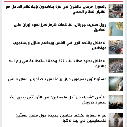
بالصور| مرضى عالقون في غزة يناشدون بإجلائهم العاجل مع
انهيار النظام الصحي
وول ستريت جورنال: تفاهمات هرمز تعزز نفوذ إيران على
المضيق
الاحتلال يقتحم قرى في نابلس ويداهم منازل ويستجوب
مواطنين
الاحتلال يطرح عطاءً لبناء 627 وحدة استيطانية في رام الله
والبيرة
مستوطنون يسرقون جرارًا زراعيًا من بيت أمرين شمال نابلس
ملتقى "شعراء من أجل فلسطين" في الأرجنتين يحيي إرث
محمود درويش
صورة مسرّبة تكشف تفاصيل جديدة حول مقتل مسنّين
فلسطينيين في بيت لاهيا