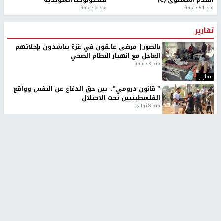
منذ 51 دقيقة
منذ 9 دقيقة
تقارير
بالصور| مرضى عالقون في غزة يناشدون بإجلائهم
العاجل مع انهيار النظام الصحي
منذ 3 دقيقة
تقارير
" قانون درومي".. بين حق الدفاع عن النفس وواقع
الفلسطينيين تحت الاحتلال
منذ 8 ثواني
تقارير
شهداء بينهم أطفال في غزة.. والاحتلال يصعّد
غاراته ويمنح السكان دقائق للإخلاء
منذ 11 ثانية
تقارير
تصريحات خاصة
تصريحات خاصة
تصريحات خاصة