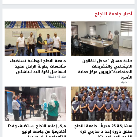
أخبار جامعة النجاح
طلبة مساق "مدخل للقانون
جامعة النجاح الوطنية تستضيف
الاجتماعي والتشريعات
منافسات بطولة الراحل مفيد
الاجتماعية"يزورون مركز حماية
اسماعيل لكرة اليد للناشئين
الأسرة
منذ 48 دقيقة
منذ ثانية
بمشاركة 25 مدرباً.. جامعة النجاح
مركز إعلام النجاح يستضيف وفدًا
تطلق دورة إعداد مدربي كرة
أكاديميًا من جامعة لوليو
القدم المستوى (C)
للتكنولوجيا السويدية