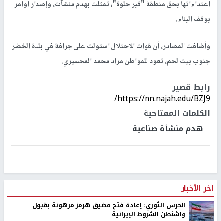
اعتداءاتها بحق منطقة "قبر حلوة"، تمثلت بهدم منشآت، وإصدار أوامر
بوقف البناء.
وأضافت المصادر، أن قوات الاحتلال استولت على جرافة في بلدة الخضر
جنوب بيت لحم، تعود للمواطن مراد محمد المحسيري.
رابط قصير
https://nn.najah.edu/BZJ9/
الكلمات المفتاحية
هدم منشأة صناعية
اخر الأخبار
الحرس الثوري: إعادة فتح مضيق هرمز مرهونة بقبول
واشنطن الشروط الإيرانية