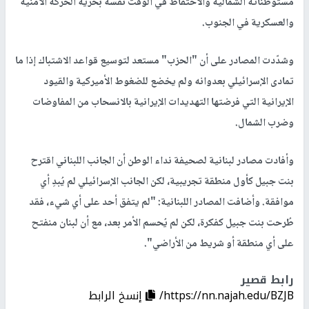
مستوطناته الشمالية والاحتفاظ في الوقت نفسه بحرية الحركة الأمنية
والعسكرية في الجنوب.
وشدّدت المصادر على أن "الحزب" مستعد لتوسيع قواعد الاشتباك إذا ما
تمادى الإسرائيلي بعدوانه ولم يخضع للضغوط الأميركية والقيود
الإيرانية التي فرضتها التهديدات الإيرانية بالانسحاب من المفاوضات
وضرب الشمال.
وأفادت مصادر لبنانية لصحيفة نداء الوطن أن الجانب اللبناني اقترح
بنت جبيل كأول منطقة تجريبية، لكن الجانب الإسرائيلي لم يُبدِ أي
موافقة. وأضافت المصادر اللبنانية: "لم يتفق أحد على أي شيء، فقد
طُرحت بنت جبيل كفكرة، لكن لم يُحسم الأمر بعد، مع أن لبنان منفتح
على أي منطقة أو شريط من الأراضي".
رابط قصير
https://nn.najah.edu/BZJB/
إنسخ الرابط