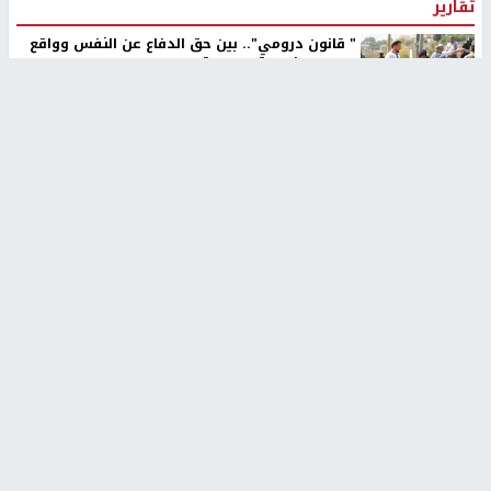
تقارير
" قانون درومي".. بين حق الدفاع عن النفس وواقع
الفلسطينيين تحت الاحتلال
منذ 8 ثواني
تقارير
شهداء بينهم أطفال في غزة.. والاحتلال يصعّد
غاراته ويمنح السكان دقائق للإخلاء
منذ 11 ثانية
تقارير
الإعلام العبري: "معركة مضيق هرمز تستهدف تثبيت
رواية سياسية"
منذ 9 ثواني
تقارير
تصريحات خاصة
تصريحات خاصة
تصريحات خاصة