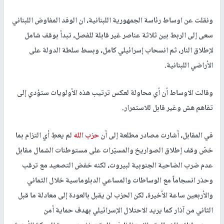
ونقلت عن اوساط رئاسة الجمهورية اللبنانية، ان الوفد المفاوض اللبناني
سعى إلى الربط بين ثلاثة عناصر غير قابلة للفصل، تبدأ بوقف شامل
لإطلاق النار، ثم انسحاب إسرائيلي كامل، وبسط سلطة الدولة على
الأراضي اللبنانية.
وقالت الاوساط أن أي محاولة لعكس ترتيب هذه الأولويات ستؤدي إلى
تفاهم هش وغير قابل للاستمرار.
في المقابل، أشارت مصادر مطلعة إلى أن
حزب الله
لم يعطِ أي التزام بما
خصّ وقف إطلاق الصواريخ والمسيّرات على مستوطنات الشمال مقابل
عدم ضرب الضاحية الجنوبية لبيروت، لكنه خفض التصعيد مع ترقب
وحذر انسجاماً مع الوساطات والمساعي الدبلوماسية خلال الثماني
والأربعين ساعة الأخيرة، لكن الحزب لن يقبل بالعودة إلى معادلة ما قبل
الثاني من آذار كما يريد الاحتلال الإسرائيلي بهدف حماية أمن