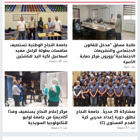
طلبة مساق "مدخل للقانون
جامعة النجاح الوطنية تستضيف
الاجتماعي والتشريعات
منافسات بطولة الراحل مفيد
الاجتماعية"يزورون مركز حماية
اسماعيل لكرة اليد للناشئين
الأسرة
منذ 48 دقيقة
منذ ثانية
بمشاركة 25 مدرباً.. جامعة النجاح
مركز إعلام النجاح يستضيف وفدًا
تطلق دورة إعداد مدربي كرة
أكاديميًا من جامعة لوليو
القدم المستوى (C)
للتكنولوجيا السويدية
منذ 51 دقيقة
منذ 9 دقيقة