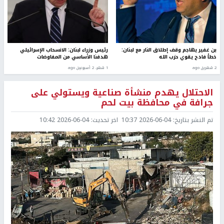
بن غفير يهاجم وقف إطلاق النار مع لبنان:
رئيس وزراء لبنان: الانسحاب الإسرائيلي
خطأ فادح يقوي حزب الله
هدفنا الأساسي من المفاوضات
2 شهرين ago
1 شهر، 2 أسبوعين ago
الاحتلال يهدم منشأة صناعية ويستولي على
جرافة في محافظة بيت لحم
تم النشر بتاريخ:
2026-06-04 10:37
اخر تحديث:
2026-06-04 10:42