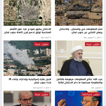
تعثر المفاوضات في واشنطن.. والاحتلال
الاحتلال يطبق نموذج غزة :صور الأقمار
يرفض التخلي عن جنوب لبنان
الصناعية توثق تدمير قرى كاملة جنوب لبنان
1 شهر، 2 أسبوعين ago
3 أشهر ago
شؤون عربية
شؤون عربية
حزب الله: نتائج المفاوضات مرفوضة بالكامل
قتيل بغارة إسرائيلية وإنذارات بإخلاء 20
والمقاومة مستمرة ما دام الاحتلال قائماً
بلدة جنوب لبنان
2 شهرين ago
1 شهر، 3 أسابيع ago
شؤون إسرائيلية
شؤون عربية