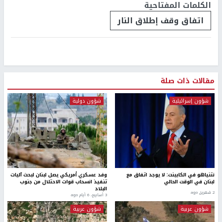
الكلمات المفتاحية
اتفاق وقف إطلاق النار
مقالات ذات صلة
شؤون إسرائيلية
شؤون دولية
نتنياهو في الكابينت: لا يوجد اتفاق مع
وفد عسكري أمريكي يصل لبنان لبحث آليات
لبنان في الوقت الحالي
تنفيذ انسحاب قوات الاحتلال من جنوب
البلاد
2 شهرين ago
3 أسابيع، 6 أيام ago
شؤون عربية
شؤون عربية