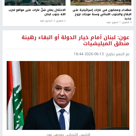
شهداء ومصابون في غارات إسرائيلية على
الاحتلال يعلن شنّ غارات على مواقع لحزب
البقاع والجنوب اللبناني وسط موجات نزوح
الله جنوب لبنان
جديد
2 شهرين، 3 أسابيع ago
2 شهرين، 1 اسبوع. ago
عون: لبنان أمام خيار الدولة أو البقاء رهينة
منطق الميليشيات
تم النشر بتاريخ:
2026-06-13 18:44
الرئيس اللبناني جوزيف عون