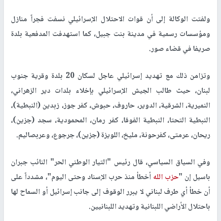
ولفتت الوكالة إلى أن قوات الاحتلال الإسرائيلي نسفت فجراً منازل
ومؤسسات رسمية في مدينة بنت جبيل، كما استهدفت المدفعية بلدة
صريفا في قضاء صور.
وتزامن ذلك مع تهديد إسرائيلي عاجل لسكان 20 بلدة وقرية جنوب
لبنان، حيث طالب الجيش الإسرائيلي بإخلاء بلدات دير الزهراني،
النميرية، الشرقية، الدوير، حاروف، حبوش، كفر جوز، زبدين (النبطية)،
النبطية التحتا، النبطية الفوقا، كفر رمان، المحمودية، سجد (جزين)،
ريحان، عرمتى، كفرحونة، مليخ، اللويزة (جزين)، جرجوع، وعربصاليم.
وفي السياق السياسي، قال رئيس "التيار الوطني الحر" النائب جبران
باسيل إن "
حزب الله
أخطأ منذ حرب الإسناد وحتى اليوم"، مشدداً على
أن خطأ أي طرف لبناني لا يبرر الوقوف إلى جانب إسرائيل أو السماح لها
باحتلال الأراضي اللبنانية وتهديد اللبنانيين.