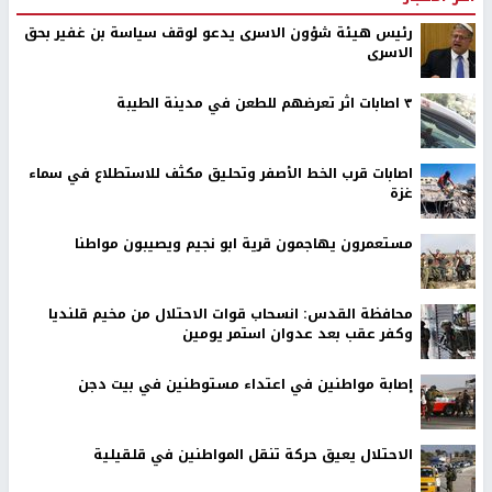
رئيس هيئة شؤون الاسرى يدعو لوقف سياسة بن غفير بحق
الاسرى
٣ اصابات اثر تعرضهم للطعن في مدينة الطيبة
اصابات قرب الخط الأصفر وتحليق مكثف للاستطلاع في سماء
غزة
مستعمرون يهاجمون قرية ابو نجيم ويصيبون مواطنا
محافظة القدس: انسحاب قوات الاحتلال من مخيم قلنديا
وكفر عقب بعد عدوان استمر يومين
إصابة مواطنين في اعتداء مستوطنين في بيت دجن
الاحتلال يعيق حركة تنقل المواطنين في قلقيلية