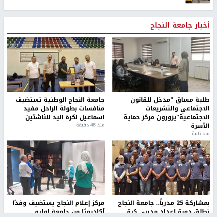
أخبار جامعة النجاح
طلبة مساق "مدخل للقانون
جامعة النجاح الوطنية تستضيف
الاجتماعي والتشريعات
منافسات بطولة الراحل مفيد
الاجتماعية"يزورون مركز حماية
اسماعيل لكرة اليد للناشئين
الأسرة
منذ 48 دقيقة
منذ ثانية
بمشاركة 25 مدرباً.. جامعة النجاح
مركز إعلام النجاح يستضيف وفدًا
تطلق دورة إعداد مدربي كرة
أكاديميًا من جامعة لوليو