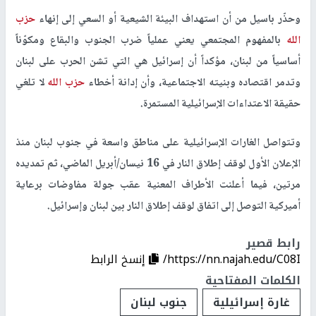
وحذّر باسيل من أن استهداف البيئة الشيعية أو السعي إلى إنهاء
حزب
الله
بالمفهوم المجتمعي يعني عملياً ضرب الجنوب والبقاع ومكوّناً
أساسياً من لبنان، مؤكداً أن إسرائيل هي التي تشن الحرب على لبنان
وتدمر اقتصاده وبنيته الاجتماعية، وأن إدانة أخطاء
حزب الله
لا تلغي
حقيقة الاعتداءات الإسرائيلية المستمرة.
وتتواصل الغارات الإسرائيلية على مناطق واسعة في جنوب لبنان منذ
الإعلان الأول لوقف إطلاق النار في 16 نيسان/أبريل الماضي، ثم تمديده
مرتين، فيما أعلنت الأطراف المعنية عقب جولة مفاوضات برعاية
أميركية التوصل إلى اتفاق لوقف إطلاق النار بين لبنان وإسرائيل.
رابط قصير
https://nn.najah.edu/C08I/
إنسخ الرابط
الكلمات المفتاحية
غارة إسرائيلية
جنوب لبنان