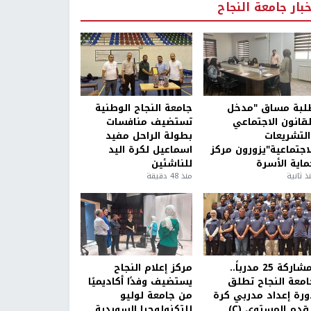
خبار جامعة النجاح
لبة مساق "مدخل
جامعة النجاح الوطنية
لقانون الاجتماعي
تستضيف منافسات
التشريعات
بطولة الراحل مفيد
لاجتماعية"يزورون مركز
اسماعيل لكرة اليد
ماية الأسرة
للناشئين
ذ ثانية
منذ 48 دقيقة
بمشاركة 25 مدرباً..
مركز إعلام النجاح
امعة النجاح تطلق
يستضيف وفدًا أكاديميًا
ورة إعداد مدربي كرة
من جامعة لوليو
قدم المستوى (C)
للتكنولوجيا السويدية