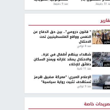
5 دقيقة
منذ 9 دقيقة
قارير
" قانون درومي".. بين حق الدفاع عن
النفس وواقع الفلسطينيين تحت
الاحتلال
قارير
منذ 8 ثواني
شهداء بينهم أطفال في غزة..
والاحتلال يصعّد غاراته ويمنح السكان
دقائق للإخلاء
قارير
منذ 11 ثانية
الإعلام العبري: "معركة مضيق هرمز
تستهدف تثبيت رواية سياسية"
منذ 9 ثواني
قارير
صريحات خاصة