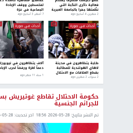
عضو كنيست متطرف يقتحم
غلاسكو: مظاهرة حاشدة دعم
فعالية ذكرى النكبة التي
لفلسطين ووقف الإبادة
نظّمتها جفرا بالجامعة العبرية
الجماعية في غزة
2 شهرين، 4 أسابيع ago
7 أشهر، 3 أسابيع ago
أحداث في صورة
أحداث في صورة
طلبة يتظاهرون في مدينة
آلاف يتظاهرون في نيويورك
لاهاي الهولندية للمطالبة
دعماً لغزة ورفضاً لحرب الإباد
بقطع العلاقات مع الاحتلال
1 سنة، 11 شهر ago
2 سنوات، 2 شهرين ago
حكومة الاحتلال تقاطع غوتيريش بس
للجرائم الجنسية
تم النشر بتاريخ:
2026-05-28 18:56
اخر تحديث:
5-28 18:57