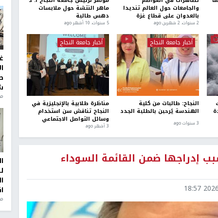
ا
تظاهرات في العواصم
مؤتمر لرئيس جامعة النجاح أ. د
والجامعات حول العالم تنديدا
ماهر النتشة حول ملابسات
بالعدوان على قطاع غزة
دهس طالبة
2 سنوات، 2 شهرين ago
5 سنوات، 10 أشهر ago
أخبار جامعة النجاح
أخبار جامعة النجاح
غ
ا
ط
ش
منذ 2
النجاح: طالبات من كلية
مناظرة طلابية بالإنجليزية في
ة
الهندسة يُرحبن بالطلبة الجدد
النجاح تناقش سن استخدام
وسائل التواصل الاجتماعي
3 سنوات ago
3 أشهر ago
بب إدراجها ضمن القائمة السوداء
ا
ل
ا
2026-0
ا
من