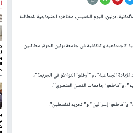
أ
ألمانية، برلين، اليوم الخميس، مظاهرة احتجاجية للمطالبة
ا الاجتماعية والثقافية في جامعة برلين الحرة، مطالبين
ط
ل
و
ا
ح
إبادة الجماعية"، و"أوقفوا التواطؤ في الجريمة"،
من
مية"، و"قاطعوا جامعات الفصل العنصري".
ة" و"قاطعوا إسرائيل" و"الحرية لفلسطين".
ج
د
ال