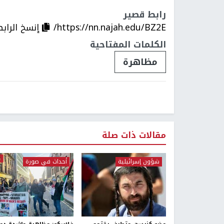
رابط قصير
https://nn.najah.edu/BZ2E/
إنسخ الرابط
الكلمات المفتاحية
مظاهرة
مقالات ذات صلة
شؤون إسرائيلية
أحداث في صورة