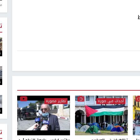
منذ 1
ت
ت
ت
أحداث في صورة
تقارير مصورة
ت
ت