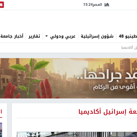
العصر
15:24
البث
نيو 48
شؤون إسرائيلية
عربي ودولي
تقارير
أخبار جامعة 
 أكاديميا
ة إسرائيل أكاديميا
ا