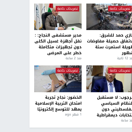
تصريحات خاصة
تصريحات خاصة
ازي حمد للشرق:
مدير مستشفى النجاح: :
لاتفاق حصيلة مفاوضات
نقل أجهزة غسيل الكلى
ويلة استمرت ستة
دون تجهيزات متكاملة
هور
خطر على المرضى
1 ثانية
منذ 2 ساعة
تصريحات خاصة
تصريحات خاصة
لرجوب: لا مستقبل
الخضور: نجاح تجربة
لنظام السياسي
امتحان التربية الإسلامية
لفلسطيني دون
يمهد للتوسع إلكترونيًا
نتخابات ديمقراطية
1 شهر ago
ذ ساعة