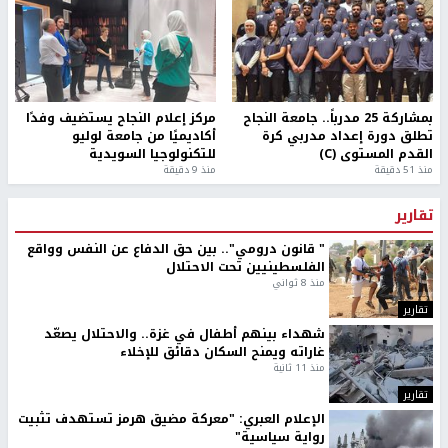
بمشاركة 25 مدرباً.. جامعة النجاح
مركز إعلام النجاح يستضيف وفدًا
تطلق دورة إعداد مدربي كرة
أكاديميًا من جامعة لوليو
القدم المستوى (C)
للتكنولوجيا السويدية
منذ 51 دقيقة
منذ 9 دقيقة
تقارير
" قانون درومي".. بين حق الدفاع عن النفس وواقع
الفلسطينيين تحت الاحتلال
منذ 8 ثواني
تقارير
شهداء بينهم أطفال في غزة.. والاحتلال يصعّد
غاراته ويمنح السكان دقائق للإخلاء
منذ 11 ثانية
تقارير
الإعلام العبري: "معركة مضيق هرمز تستهدف تثبيت
رواية سياسية"