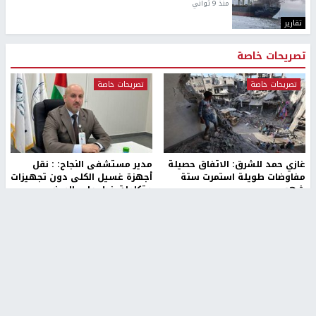
منذ 9 ثواني
تقارير
تصريحات خاصة
تصريحات خاصة
تصريحات خاصة
غازي حمد للشرق: الاتفاق حصيلة
مدير مستشفى النجاح: : نقل
مفاوضات طويلة استمرت ستة
أجهزة غسيل الكلى دون تجهيزات
شهور
متكاملة خطر على المرضى
منذ 12 ثانية
منذ 2 ساعة
تصريحات خاصة
تصريحات خاصة
الرجوب: لا مستقبل للنظام
الخضور: نجاح تجربة امتحان التربية
السياسي الفلسطيني دون
الإسلامية يمهد للتوسع إلكترونيًا