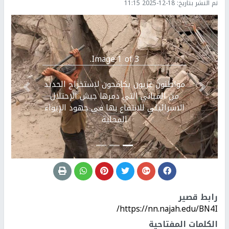
تم النشر بتاريخ:
2025-12-18 11:15
Image 1 of 3.
مواطنون غزيون يكافحون لاستخراج الحديد
Previous
التالي
من المباني التي دمرها جيش الإحتلال
الاسرائيلي للانتفاع بها في جهود الإيواء
المحلية
رابط قصير
https://nn.najah.edu/BN4I/
الكلمات المفتاحية