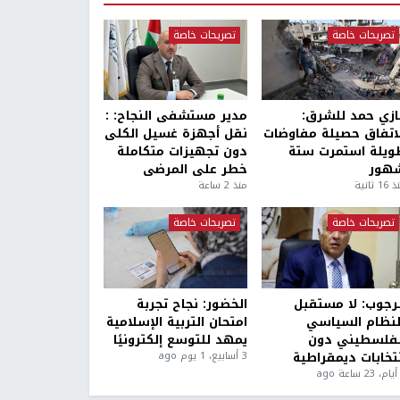
تصريحات خاصة
تصريحات خاصة
ازي حمد للشرق:
مدير مستشفى النجاح: :
لاتفاق حصيلة مفاوضات
نقل أجهزة غسيل الكلى
ويلة استمرت ستة
دون تجهيزات متكاملة
هور
خطر على المرضى
1 ثانية
منذ 2 ساعة
تصريحات خاصة
تصريحات خاصة
لرجوب: لا مستقبل
الخضور: نجاح تجربة
لنظام السياسي
امتحان التربية الإسلامية
لفلسطيني دون
يمهد للتوسع إلكترونيًا
نتخابات ديمقراطية
3 أسابيع، 1 يوم ago