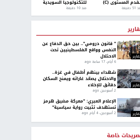
قدم المستوى (C)
للتكنولوجيا السويدية
5 دقيقة
منذ 10 دقيقة
قارير
" قانون درومي".. بين حق الدفاع عن
النفس وواقع الفلسطينيين تحت
الاحتلال
قارير
6 أيام، 17 ساعة ago
شهداء بينهم أطفال في غزة..
والاحتلال يصعّد غاراته ويمنح السكان
دقائق للإخلاء
قارير
2 أسبوعين ago
الإعلام العبري: "معركة مضيق هرمز
تستهدف تثبيت رواية سياسية"
2 أسبوعين، 4 أيام ago
قارير
صريحات خاصة