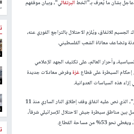
جل بشأن ما يُعرف بـ"الخط
البرتقال
ي"، وبيان موقفهم
ال
منذ 1
ت
لجسيم للاتفاق، ويُلزم الاحتلال بالتراجع الفوري عنه،
هدئة وتضاعف معاناة الشعب الفلسطيني.
ت
سياسية، وأحرار العالم، على تكثيف الجهد الإعلامي
لى إحكام السيطرة على قطاع
غزة
وفرض معادلات جديدة
ت
إزاء هذه السياسات العدوانية.
ويأتي ذلك في سياق توسع ما يُعرف بـ"الخط الأصفر"، الذي نص عليه اتفاق وقف إطلاق النار الساري منذ 11
ت
 مؤقت، حيث يفصل بين مناطق سيطرة جيش الاحتلال الإسرائيلي شرقاً،
 من مساحة القطاع.
ت