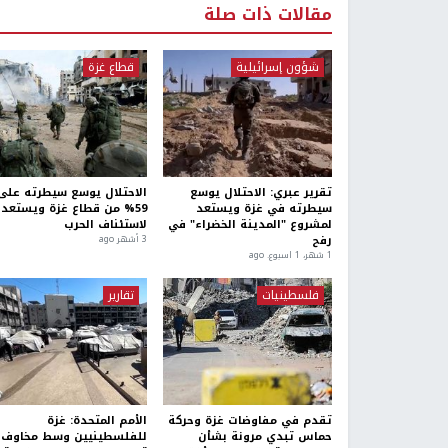
مقالات ذات صلة
شؤون إسرائيلية
قطاع غزة
تقرير عبري: الاحتلال يوسع
الاحتلال يوسع سيطرته على
سيطرته في غزة ويستعد
59% من قطاع غزة ويستعد
لمشروع "المدينة الخضراء" في
لاستئناف الحرب
رفح
3 أشهر ago
1 شهر، 1 اسبوع. ago
فلسطينيات
تقارير
تقدم في مفاوضات غزة وحركة
الأمم المتحدة: غزة
حماس تبدي مرونة بشأن
للفلسطينيين وسط مخاوف 