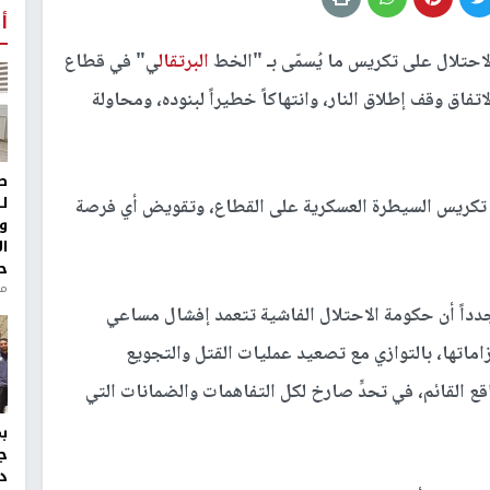
أ
احتلال على تكريس ما يُسمّى بـ "الخط
البرتقال
ي" في قطاع
اتفاق وقف إطلاق النار، وانتهاكاً خطيراً لبنوده، ومحاولة
ط
ل
 تكريس السيطرة العسكرية على القطاع، وتقويض أي فرصة
و
ا
ح
منذ 
داً أن حكومة الاحتلال الفاشية تتعمد إفشال مساعي
ماتها، بالتوازي مع تصعيد عمليات القتل والتجويع
ع القائم، في تحدٍّ صارخ لكل التفاهمات والضمانات التي
ج
د