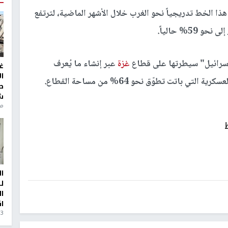
ذا الخط تدريجياً نحو الغرب خلال الأشهر الماضية، لترتفع
سرائيل" سيطرتها على قطاع
غزة
عبر إنشاء ما يُعرف
غ
ا
 باتت تطوّق نحو 64% من مساحة القطاع.
ط
ش
منذ 6
ا
ل
ا
ا
3 أيام، 23 ساعة ago