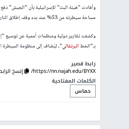
وأفادت "هيئة البث" الإسرائيلية بأن "الجيش" دفع ه
مساحة سيطرته من 53% عند بدء وقف إطلاق النار إلى نحو 59% حالياً.
وكشفت تقارير دولية ومنظمات أممية عن توسيع "إ
بـ"الخط
البرتقال
ي"، ليُضاف إلى منظومة السيطرة العسكرية التي
رابط قصير
https://nn.najah.edu/BYXX/
إنسخ الرابط
الكلمات المفتاحية
حماس