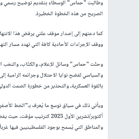
وطالبت "حماس" الوسطاء بتقديم توضيح رسمي وعا
الصريح من هذه الخطوة الخطيرة.
كما دعتهم إلى إصدار موقف علني يرفض هذا الانتهاك ا
ووقف الإجراءات الأحادية كافة التي تهدد مسار الت
وحثّت "حماس" وسائل الإعلام، والكتّاب، والنخب ال
والسياسي لفضح نوايا الاحتلال وجرائمه الرامية إ
بالقوة العسكرية، والتحذير من خطورة الصمت الدولي 
أكتوبر/تشرين الأول 2025 كترتيب
والمناطق التي يُسمح بوجود الفلسطينيين فيها غرباً، ويغطي نحو 53%