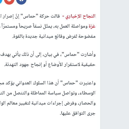
النجاح الإخباري -
قالت حركة "حماس" إنَّ إصرار ال
غزة
ومواصلة العمل به، يمثّل نسفاً صريحاً ومستمرّاً ل
مفضوحة لفرض وقائع ميدانية جديدة بالقوة.
وأشارت "حماس"، في بيان، إلى أن ذلك يأتي بهدف
حقيقية لاستقرار الأوضاع أو إنجاح جهود التهدئة.
واعتبرت "حماس" أن هذا السلوك العدواني يؤكد مجد
الوسطاء، وتواصل سياسة المماطلة والتنصل من التزا
والحصار، وفرض إجراءات ميدانية لتغيير معالم الواق
جرى التوافق عليها.