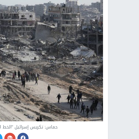
حماس: تكريس إسرائيل “الخط ال