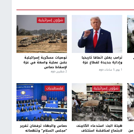
شؤون إسرائيلية
ترامب يعلن اتفاقا تاريخيا
توصيات عسكرية إسرائيلية
وإدارة جديدة لقطاع غزة
بشن عملية واسعة في غزة
لإسقاط حماس
1 يوم، 5 ساعات ago
2 شهرين ago
شؤون إسرائيلية
فلسطينيات
هيئة البث: استدعاء الكابينت
حماس والجهاد ترفضان تقرير
من
لاجتماع لمناقشة استئناف
“مجلس السلام” وتتهمانه