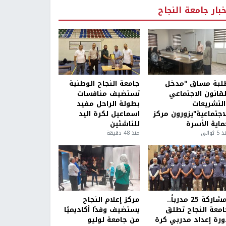
خبار جامعة النجاح
لبة مساق "مدخل
جامعة النجاح الوطنية
لقانون الاجتماعي
تستضيف منافسات
التشريعات
بطولة الراحل مفيد
لاجتماعية"يزورون مركز
اسماعيل لكرة اليد
ماية الأسرة
للناشئين
5 ثواني
منذ 48 دقيقة
بمشاركة 25 مدرباً..
مركز إعلام النجاح
امعة النجاح تطلق
يستضيف وفدًا أكاديميًا
ورة إعداد مدربي كرة
من جامعة لوليو