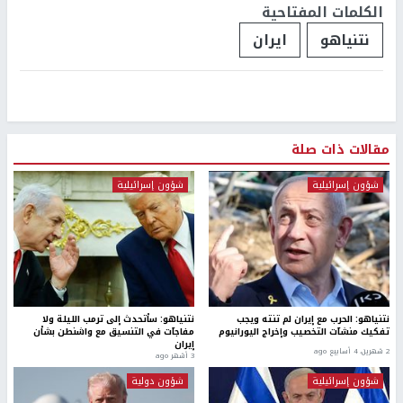
الكلمات المفتاحية
نتنياهو
ايران
مقالات ذات صلة
شؤون إسرائيلية
شؤون إسرائيلية
نتنياهو: الحرب مع إيران لم تنته ويجب
نتنياهو: سأتحدث إلى ترمب الليلة ولا
تفكيك منشآت التخصيب وإخراج اليورانيوم
مفاجآت في التنسيق مع واشنطن بشأن
إيران
2 شهرين، 4 أسابيع ago
3 أشهر ago
شؤون إسرائيلية
شؤون دولية