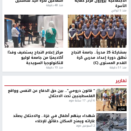
الاجتماعية"يزورون مركز حماية
اسماعيل لكرة اليد للناشئين
الأسرة
منذ 48 دقيقة
منذ 5 ثواني
بمشاركة 25 مدرباً.. جامعة النجاح
مركز إعلام النجاح يستضيف وفدًا
تطلق دورة إعداد مدربي كرة
أكاديميًا من جامعة لوليو
القدم المستوى (C)
للتكنولوجيا السويدية
منذ 51 دقيقة
منذ 10 دقيقة
تقارير
" قانون درومي".. بين حق الدفاع عن النفس وواقع
الفلسطينيين تحت الاحتلال
6 أيام، 17 ساعة ago
تقارير
شهداء بينهم أطفال في غزة.. والاحتلال يصعّد
غاراته ويمنح السكان دقائق للإخلاء
2 أسبوعين ago