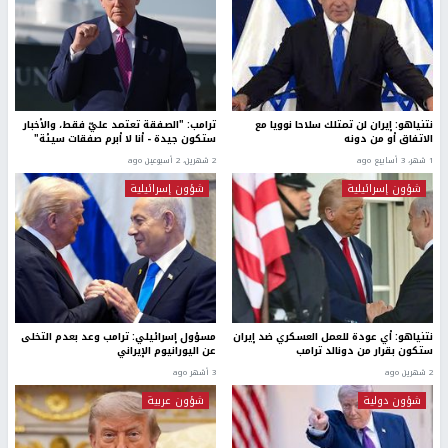
نتنياهو: إيران لن تمتلك سلاحا نوويا مع
ترامب: "الصفقة تعتمد عليّ فقط، والأخبار
الاتفاق أو من دونه
ستكون جيدة - أنا لا أبرم صفقات سيئة"
1 شهر، 3 أسابيع ago
2 شهرين، 2 أسبوعين ago
شؤون إسرائيلية
شؤون إسرائيلية
نتنياهو: أي عودة للعمل العسكري ضد إيران
مسؤول إسرائيلي: ترامب وعد بعدم التخلى
ستكون بقرار من دونالد ترامب
عن اليورانيوم الإيراني
2 شهرين ago
3 أشهر ago
شؤون دولية
شؤون عربية