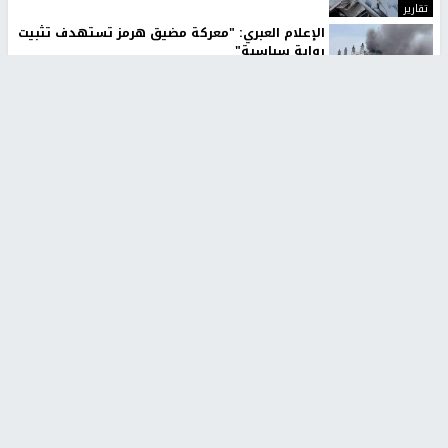
تقارير
الإعلام العبري: "معركة مضيق هرمز تستهدف تثبيت
رواية سياسية"
2 أسبوعين، 4 أيام ago
تقارير
تصريحات خاصة
تصريحات خاصة
تصريحات خاصة
غازي حمد للشرق: الاتفاق حصيلة
مدير مستشفى النجاح: : نقل
مفاوضات طويلة استمرت ستة
أجهزة غسيل الكلى دون تجهيزات
شهور
متكاملة خطر على المرضى
منذ 16 ثانية
منذ 2 ساعة
تصريحات خاصة
تصريحات خاصة