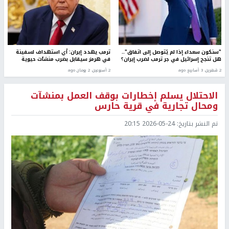
"سنكون سعداء إذا لم يُتوصل إلى اتفاق"..
ترمب يهدد إيران: أي استهداف لسفينة
هل تنجح إسرائيل في جر ترمب لضرب إيران؟
في هرمز سيقابل بضرب منشآت حيوية
2 شهرين، 3 أسابيع ago
2 أسبوعين، 2 يومان ago
الاحتلال يسلم إخطارات بوقف العمل بمنشآت
ومحال تجارية في قرية حارس
تم النشر بتاريخ:
2026-05-24 20:15