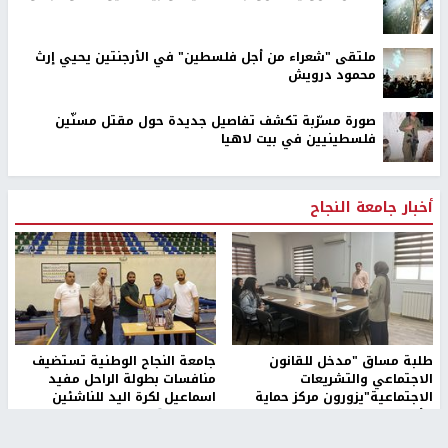
ملتقى "شعراء من أجل فلسطين" في الأرجنتين يحيي إرث
محمود درويش
صورة مسرّبة تكشف تفاصيل جديدة حول مقتل مسنّين
فلسطينيين في بيت لاهيا
أخبار جامعة النجاح
طلبة مساق "مدخل للقانون
جامعة النجاح الوطنية تستضيف
الاجتماعي والتشريعات
منافسات بطولة الراحل مفيد
الاجتماعية"يزورون مركز حماية
اسماعيل لكرة اليد للناشئين
الأسرة
منذ 48 دقيقة
منذ ثانية