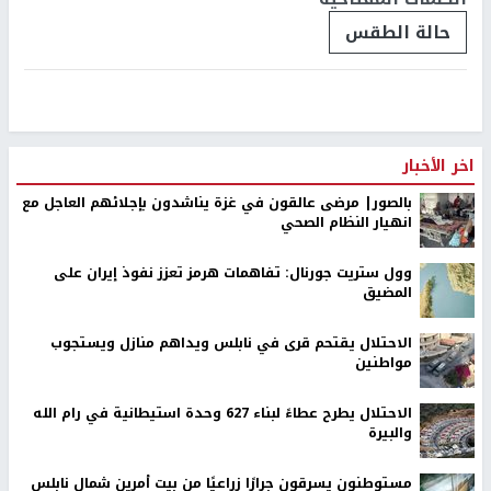
حالة الطقس
اخر الأخبار
بالصور| مرضى عالقون في غزة يناشدون بإجلائهم العاجل مع
انهيار النظام الصحي
وول ستريت جورنال: تفاهمات هرمز تعزز نفوذ إيران على
المضيق
الاحتلال يقتحم قرى في نابلس ويداهم منازل ويستجوب
مواطنين
الاحتلال يطرح عطاءً لبناء 627 وحدة استيطانية في رام الله
والبيرة
مستوطنون يسرقون جرارًا زراعيًا من بيت أمرين شمال نابلس