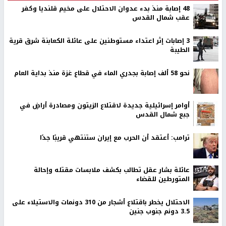
48 إصابة منذ بدء عدوان الاحتلال على مخيم قلنديا وكفر
عقب شمال القدس
‏3 إصابات إثر اعتداء مستوطنين على عائلة الكعابنة شرق قرية
الطيبة
نحو 58 ألف إصابة بجدري الماء في قطاع غزة منذ بداية العام
أوامر إسرائيلية جديدة لاقتلاع الزيتون ومصادرة أراضٍ في
جبع شمال القدس
ترامب: أعتقد أن الحرب مع إيران ستنتهي قريبًا جدًا
عائلة بشار عقل تطالب بكشف ملابسات مقتله وإحالة
المتورطين للقضاء
الاحتلال يخطر باقتلاع أشجار من 310 دونمات والاستيلاء على
3.5 دونم جنوب جنين