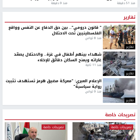
منذ 51 دقيقة
منذ 9 دقيقة
تقارير
" قانون درومي".. بين حق الدفاع عن النفس وواقع
الفلسطينيين تحت الاحتلال
منذ 8 ثواني
تقارير
شهداء بينهم أطفال في غزة.. والاحتلال يصعّد
غاراته ويمنح السكان دقائق للإخلاء
منذ 11 ثانية
تقارير
الإعلام العبري: "معركة مضيق هرمز تستهدف تثبيت
رواية سياسية"
منذ 9 ثواني
تقارير
تصريحات خاصة
تصريحات خاصة
تصريحات خاصة