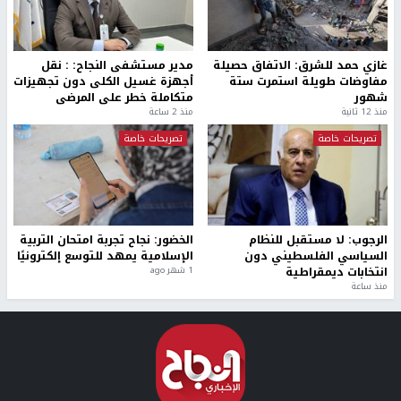
غازي حمد للشرق: الاتفاق حصيلة
مدير مستشفى النجاح: : نقل
مفاوضات طويلة استمرت ستة
أجهزة غسيل الكلى دون تجهيزات
شهور
متكاملة خطر على المرضى
منذ 12 ثانية
منذ 2 ساعة
تصريحات خاصة
تصريحات خاصة
الرجوب: لا مستقبل للنظام
الخضور: نجاح تجربة امتحان التربية
السياسي الفلسطيني دون
الإسلامية يمهد للتوسع إلكترونيًا
انتخابات ديمقراطية
1 شهر ago
منذ ساعة