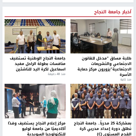
أخبار جامعة النجاح
طلبة مساق "مدخل للقانون
جامعة النجاح الوطنية تستضيف
الاجتماعي والتشريعات
منافسات بطولة الراحل مفيد
الاجتماعية"يزورون مركز حماية
اسماعيل لكرة اليد للناشئين
الأسرة
منذ 48 دقيقة
منذ ثانية
بمشاركة 25 مدرباً.. جامعة النجاح
مركز إعلام النجاح يستضيف وفدًا
تطلق دورة إعداد مدربي كرة
أكاديميًا من جامعة لوليو
القدم المستوى (C)
للتكنولوجيا السويدية