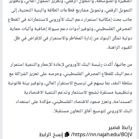
الصغيرة والمتوسطة، والتحول الرقمي، وتعزيز الشمول المالي، وتطوير
التمويل الرقمي، وتمويل مشاريع قطاعات الطاقة والبنية التحتية، إلى
جانب بحث إمكانية استمرار دعم البنك الأوروبي لاستثماراته في القطاع
المصرفي الفلسطيني، وتوفير أدوات دعم سيولة إضافية وآليات حماية
دولية تمكّن البنوك من إدارة المخاطر والاستمرار في الإقراض في ظل
القيود الراهنة.
من جانبها، أكدت رئيسة البنك الأوروبي لإعادة الإعمار والتنمية استمرار
دعم البنك للقطاع المصرفي الفلسطيني، وحرصه على تعزيز الشراكة مع
سلطة النقد، بما يسهم في ترسيخ الاستقرار المالي، وتوفير بيئة قانونية
وتنظيمية مستقرة تشجع الاستثمار وتدعم التنمية الاقتصادية
المستدامة، وتعزز صمود الاقتصاد الفلسطيني، مؤكدة على استعداد
البنك الاوروبي لتوسيع آفاق التعاون مستقبلاً.
رابط قصير
https://nn.najah.edu/BOJV/
إنسخ الرابط