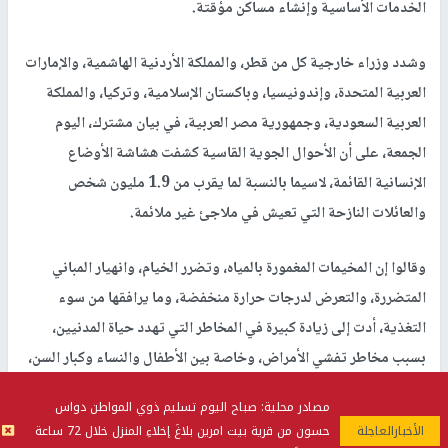
الخدمات الأساسية وإنشاء مساكن مؤقتة.
وشدد وزراء خارجية كل من قطر، والمملكة الأردنية الهاشمية، والإمارات
العربية المتحدة، وإندونيسيا، وباكستان الإسلامية، وتركيا، والمملكة
العربية السعودية، وجمهورية مصر العربية، في بيان مشترك، اليوم
الجمعة، على أن الأحوال الجوية القاسية كشفت هشاشة الأوضاع
الإنسانية القائمة، لاسيما بالنسبة لما يقرب من 1.9 مليون شخص
والعائلات النازحة التي تعيش في ملاجئ غير ملائمة.
وقالوا إن المخيمات المغمورة بالمياه، وتضرر الخيام، وانهيار المباني
المتضررة، والتعرض لدرجات حرارة منخفضة، وما يرافقها من سوء
التغذية، أدت إلى زيادة كبيرة في المخاطر التي تهدد حياة المدنيين،
بسبب مخاطر تفشي الأمراض، وخاصة بين الأطفال والنساء وكبار السن،
والأشخاص ذوي الحالات الطبية الصعبة.
مصادر محلية: صباح اليوم تسليم ذوي المواطن دواس
حسون من قرية بيت امرين بلاغَ إخلاءِ المنزل خلال 72 ساعة
‏وأشادوا بالجهود التي تبذلها جميع منظمات ووكالات الأمم المتحدة،