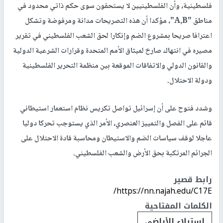
فلسطينية، وأن الفلسطينيين لا يستحقون سوى حكم ذاتي محدود في
مناطق "A,B"، مؤكدا أن هذه التصريحات مدانة ومرفوضة وتشكل
اعترافا صريحا بمشروع الضم وإنكارا لحق الشعب الفلسطيني في تقرير
مصيره في انتهاك صارخ لميثاق الأمم المتحدة وقرارات الشرعية الدولية
والقانون الدولي والاتفاقات الموقعة بين منظمة التحرير الفلسطينية
ودولة الاحتلال.
وشدد فتوح على أن إسرائيل تواصل تكريس نظام استعمار استيطاني
قائم على الفصل والتمييز العنصري، الأمر الذي يستوجب تحركا دوليا
عاجلا لوقف سياسات الضم والاستيطان ومحاسبة قادة الاحتلال على
الجرائم المرتكبة بحق الأرض والشعب الفلسطيني.
رابط قصير
https://nn.najah.edu/C17E/
الكلمات المفتاحية
استيلاء الأراضي