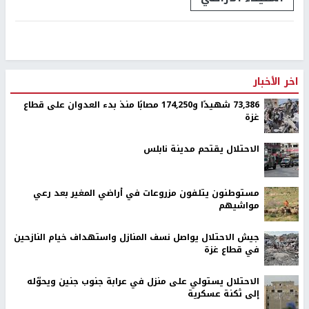
اخر الأخبار
73,386 شهيدًا و174,250 مصابًا منذ بدء العدوان على قطاع
غزة
الاحتلال يقتحم مدينة نابلس
مستوطنون يتلفون مزروعات في أراضي المغير بعد رعي
مواشيهم
جيش الاحتلال يواصل نسف المنازل واستهداف خيام النازحين
في قطاع غزة
الاحتلال يستولي على منزل في عرابة جنوب جنين ويحوّله
إلى ثكنة عسكرية