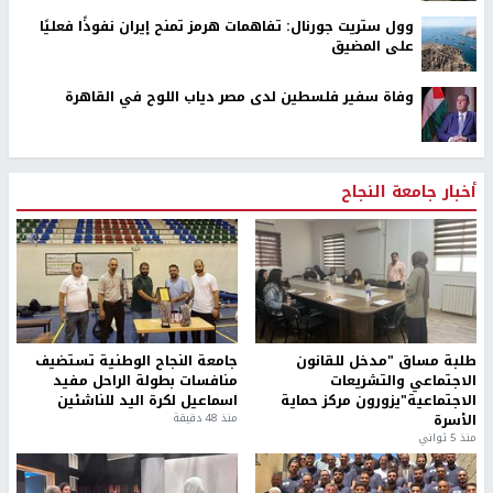
وول ستريت جورنال: تفاهمات هرمز تمنح إيران نفوذًا فعليًا
على المضيق
وفاة سفير فلسطين لدى مصر دياب اللوح في القاهرة
أخبار جامعة النجاح
طلبة مساق "مدخل للقانون
جامعة النجاح الوطنية تستضيف
الاجتماعي والتشريعات
منافسات بطولة الراحل مفيد
الاجتماعية"يزورون مركز حماية
اسماعيل لكرة اليد للناشئين
الأسرة
منذ 48 دقيقة
منذ 5 ثواني