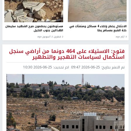
الاحتلال يخطر بإخلاء 4 مساكن ومنشآت في
مستوطنون يحطمون صرح الشهيد سليمان
خلة الضبع بمسافر يطا
الهذالين جنوب الخليل
3 أيام ago
2 شهرين، 2 أسبوعين ago
فتوح: الاستيلاء على 464 دونما من أراضي سنجل
استكمال لسياسات التهجير والتطهير
تم النشر بتاريخ:
2026-06-25 09:47
اخر تحديث:
2026-06-25 10:30