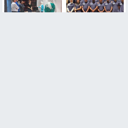
بمشاركة 25 مدرباً.. جامعة النجاح
مركز إعلام النجاح يستضيف وفدًا
تطلق دورة إعداد مدربي كرة
أكاديميًا من جامعة لوليو
القدم المستوى (C)
للتكنولوجيا السويدية
منذ 51 دقيقة
منذ 10 دقيقة
تقارير
بالصور| مرضى عالقون في غزة يناشدون بإجلائهم
العاجل مع انهيار النظام الصحي
منذ 3 دقيقة
تقارير
" قانون درومي".. بين حق الدفاع عن النفس وواقع
الفلسطينيين تحت الاحتلال
6 أيام، 17 ساعة ago
تقارير
شهداء بينهم أطفال في غزة.. والاحتلال يصعّد
غاراته ويمنح السكان دقائق للإخلاء
2 أسبوعين ago