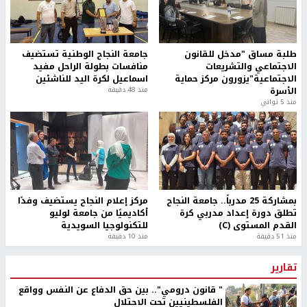
طلبة مساق "مدخل للقانون
جامعة النجاح الوطنية تستضيف
الاجتماعي والتشريعات
منافسات بطولة الراحل مفيد
الاجتماعية"يزورون مركز حماية
اسماعيل لكرة اليد للناشئين
الأسرة
منذ 48 دقيقة
منذ 5 ثواني
بمشاركة 25 مدرباً.. جامعة النجاح
مركز إعلام النجاح يستضيف وفدًا
تطلق دورة إعداد مدربي كرة
أكاديميًا من جامعة لوليو
القدم المستوى (C)
للتكنولوجيا السويدية
منذ 51 دقيقة
منذ 10 دقيقة
تقارير
" قانون درومي".. بين حق الدفاع عن النفس وواقع
الفلسطينيين تحت الاحتلال