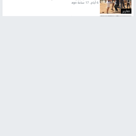
6 أيام، 17 ساعة ago
تقارير
شهداء بينهم أطفال في غزة.. والاحتلال يصعّد
غاراته ويمنح السكان دقائق للإخلاء
2 أسبوعين ago
تقارير
الإعلام العبري: "معركة مضيق هرمز تستهدف تثبيت
رواية سياسية"
2 أسبوعين، 4 أيام ago
تقارير
تصريحات خاصة
تصريحات خاصة
تصريحات خاصة
غازي حمد للشرق: الاتفاق حصيلة
مدير مستشفى النجاح: : نقل
مفاوضات طويلة استمرت ستة
أجهزة غسيل الكلى دون تجهيزات
شهور
متكاملة خطر على المرضى