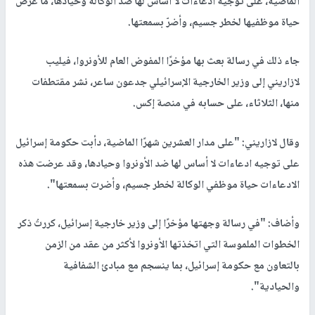
الماضية، على توجيه ادعاءات لا أساس لها ضد الوكالة وحيادها، ما عرّض
حياة موظفيها لخطر جسيم، وأضرّ بسمعتها.
جاء ذلك في رسالة بعث بها مؤخرًا المفوض العام للأونروا، فيليب
لازاريني إلى وزير الخارجية الإسرائيلي جدعون ساعر، نشر مقتطفات
منها، الثلاثاء، على حسابه في منصة إكس.
وقال لازاريني: "على مدار العشرين شهرًا الماضية، دأبت حكومة إسرائيل
على توجيه ادعاءات لا أساس لها ضد الأونروا وحيادها، وقد عرضت هذه
الادعاءات حياة موظفي الوكالة لخطر جسيم، وأضرت بسمعتها".
وأضاف: "في رسالة وجهتها مؤخرًا إلى وزير خارجية إسرائيل، كررتُ ذكر
الخطوات الملموسة التي اتخذتها الأونروا لأكثر من عقد من الزمن
بالتعاون مع حكومة إسرائيل، بما ينسجم مع مبادئ الشفافية
والحيادية".