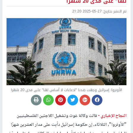
لها" على مدى 20 شهرا
تم النشر بتاريخ:
2025-05-27 21:20
الأونروا: إسرائيل وجهت ضدنا "ادعاءات لا أساس لها" على مدى 20 شهرا
النجاح الإخباري -
قالت وكالة غوث وتشغيل اللاجئين الفلسطينيين
"الأونروا"، الثلاثاء، إن حكومة إسرائيل دأبت على مدار العشرين شهرًا