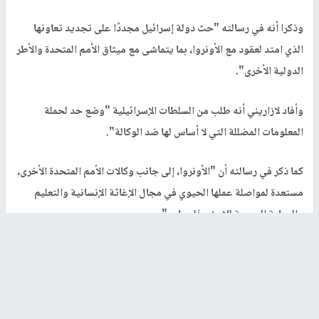
وذكرا أنه في رسالته "حث دولة إسرائيل مجددًا على تجديد تعاونها
الذي امتد لعقود مع الأونروا، بما يتماشى مع ميثاق الأمم المتحدة والأطر
الدولية الأخرى".
وأفاد لازاريني أنه طلب من السلطات الإسرائيلية "وضع حد لحملة
المعلومات المضللة التي لا أساس لها ضد الوكالة".
كما ذكر في رسالته أن "الأونروا، إلى جانب وكالات الأمم المتحدة الأخرى،
مستعدة لمواصلة عملها الحيوي في مجال الإغاثة الإنسانية والتعليم
والرعاية الصحية للاجئي فلسطين".
وختم لازاريني بيانه بالتأكيد على أن "
غزة
تعدّ مثالا واضحا على ذلك،
حيث تمتلك الوكالة الإمدادات والبنية التحتية اللازمة لتقديم الخدمات
على نطاق واسع".