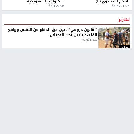
القدم المستوى (C)
للتكنولوجيا السويدية
منذ 51 دقيقة
منذ 9 دقيقة
تقارير
" قانون درومي".. بين حق الدفاع عن النفس وواقع
الفلسطينيين تحت الاحتلال
منذ 8 ثواني
تقارير
شهداء بينهم أطفال في غزة.. والاحتلال يصعّد
غاراته ويمنح السكان دقائق للإخلاء
منذ 11 ثانية
تقارير
الإعلام العبري: "معركة مضيق هرمز تستهدف تثبيت
رواية سياسية"
منذ 9 ثواني
تقارير
تصريحات خاصة
تصريحات خاصة
تصريحات خاصة