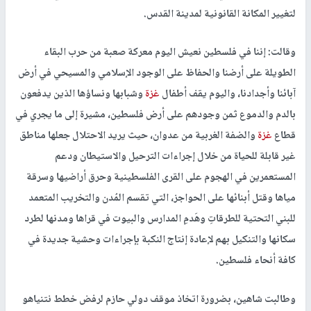
لتغيير المكانة القانونية لمدينة القدس.
وقالت: إننا في فلسطين نعيش اليوم معركة صعبة من حرب البقاء
الطويلة على أرضنا والحفاظ على الوجود الإسلامي والمسيحي في أرض
آبائنا وأجدادنا، واليوم يقف أطفال
غزة
وشبابها ونساؤها الذين يدفعون
بالدم والدموع ثمن وجودهم على أرض فلسطين، مشيرة إلى ما يجري في
قطاع
غزة
والضفة الغربية من عدوان، حيث يريد الاحتلال جعلها مناطق
غير قابلة للحياة من خلال إجراءات الترحيل والاستيطان ودعم
المستعمرين في الهجوم على القرى الفلسطينية وحرق أراضيها وسرقة
مياها وقتل أبنائها على الحواجز، التي تقسم المُدن والتخريب المتعمد
للبني التحتية للطرقاتِ وهَدمِ المدارس والبيوت في قراها ومدنها لطرد
سكانها والتنكيل بهم لإعادة إنتاج النكبة بإجراءات وحشية جديدة في
كافة أنحاء فلسطين.
وطالبت شاهين، بضرورة اتخاذ موقف دولي حازم لرفض خطط نتنياهو