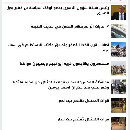
رئيس هيئة شؤون الاسرى يدعو لوقف سياسة بن غفير بحق
الاسرى
٣ اصابات اثر تعرضهم للطعن في مدينة الطيبة
اصابات قرب الخط الأصفر وتحليق مكثف للاستطلاع في سماء
غزة
مستعمرون يهاجمون قرية ابو نجيم ويصيبون مواطنا
محافظة القدس: انسحاب قوات الاحتلال من مخيم قلنديا
وكفر عقب بعد عدوان استمر يومين
قوات الاحتلال تقتحم بيت لحم
قوات الاحتلال تقتحم بيت فجار