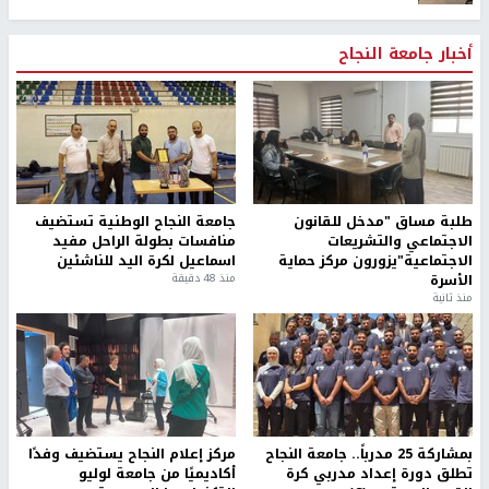
أخبار جامعة النجاح
طلبة مساق "مدخل للقانون
جامعة النجاح الوطنية تستضيف
الاجتماعي والتشريعات
منافسات بطولة الراحل مفيد
الاجتماعية"يزورون مركز حماية
اسماعيل لكرة اليد للناشئين
الأسرة
منذ 48 دقيقة
منذ ثانية
بمشاركة 25 مدرباً.. جامعة النجاح
مركز إعلام النجاح يستضيف وفدًا
تطلق دورة إعداد مدربي كرة
أكاديميًا من جامعة لوليو