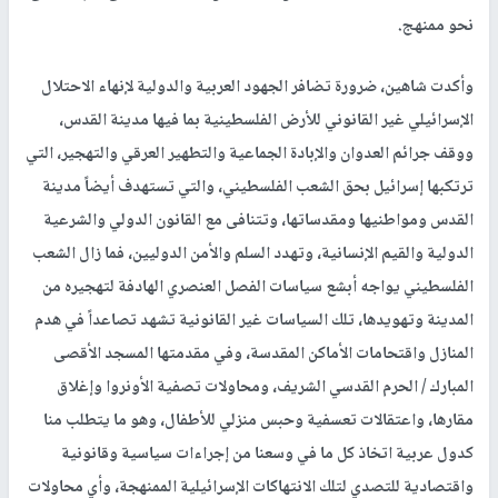
نحو ممنهج.
وأكدت شاهين، ضرورة تضافر الجهود العربية والدولية لإنهاء الاحتلال
الإسرائيلي غير القانوني للأرض الفلسطينية بما فيها مدينة القدس،
ووقف جرائم العدوان والإبادة الجماعية والتطهير العرقي والتهجير، التي
ترتكبها إسرائيل بحق الشعب الفلسطيني، والتي تستهدف أيضاً مدينة
القدس ومواطنيها ومقدساتها، وتتنافى مع القانون الدولي والشرعية
الدولية والقيم الإنسانية، وتهدد السلم والأمن الدوليين، فما زال الشعب
الفلسطيني يواجه أبشع سياسات الفصل العنصري الهادفة لتهجيره من
المدينة وتهويدها، تلك السياسات غير القانونية تشهد تصاعداً في هدم
المنازل واقتحامات الأماكن المقدسة، وفي مقدمتها المسجد الأقصى
المبارك / الحرم القدسي الشريف، ومحاولات تصفية الأونروا وإغلاق
مقارها، واعتقالات تعسفية وحبس منزلي للأطفال، وهو ما يتطلب منا
كدول عربية اتخاذ كل ما في وسعنا من إجراءات سياسية وقانونية
واقتصادية للتصدي لتلك الانتهاكات الإسرائيلية الممنهجة، وأي محاولات