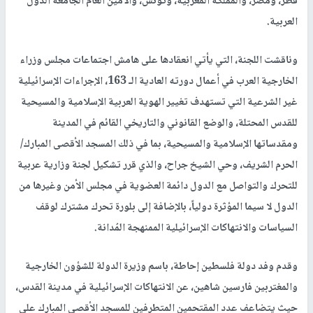
قطر، ومصر، والمملكة المغربية، وتونس، والأمين العام الجامعة الدول
العربية.
وناقشت اللجنة، التي يأتي انعقادها على هامش اجتماعات مجلس وزراء
الخارجية العرب في أعمال دورته العادية الـ 163، الإجراءات الإسرائيلية
غير الشرعية التي تستهدف تغيير الهوية العربية الإسلامية والمسيحية
للقدس المحتلة، والوضع القانوني والتاريخي القائم في المدينة
ومقدساتها الإسلامية والمسيحية، بما في ذلك المسجد الأقصى المبارك/
الحرم الشريف، وحي الشيخ جراح، والذي قرر تشكيل لجنة وزارية عربية
للتحرك والتواصل مع الدول دائمة العضوية في مجلس الأمن وغيرها من
الدول لا سيما المؤثرة دولياً، بالإضافة إلى بلورة تحرك مشترك لوقف
السياسات والانتهاكات الإسرائيلية الممنهجة المُدانة.
وقدم وفد دولة فلسطين إحاطة، باسم وزيرة الدولة للشؤون الخارجية
والمغتربين فارسين شاهين، عن الانتهاكات الإسرائيلية في مدينة القدس،
حيث يتضاعف عدد المقتحمين المتطرفين للمسجد الأقصى المبارك على