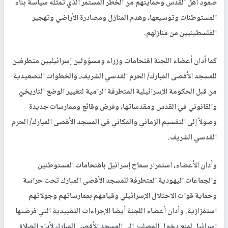
صمود أهل القدس وحمايتهم من الخطر المستمر الذي تمثله سياسة بناء
المستوطنات وتوسيعها، وهدم المنازل ومصادرة الأراضي وتهجير
الفلسطينيين من منازلهم.
كما أدان أعضاء اللجنة اقتحامات وزراء ومسؤولين إسرائيليين متطرفين
للمسجد الأقصى المبارك/ الحرم القدسي الشريف، والخطوات التصعيدية
من قبل الحكومة الإسرائيلية المتطرفة الرامية لتغيير الوضع التاريخيّ
والقانوني في القدس ومقدساتها، وفرض وقائع وممارسات جديدة
وصولاً إلى التقسيم الزماني والمكاني في المسجد الأقصى المبارك/ الحرم
القدسي الشريف.
وأدان الأعضاء، استمرار سماح إسرائيل باقتحامات المستوطنين
والجماعات اليهودية المتطرفة للمسجد الأقصى المبارك تحت حراسة
وحماية قوات الاحتلال الإسرائيلي وقيامهم بممارساتهم وجولاتهم
استفزازية. وأدان أعضاء اللجنة أيضا الإجراءات التقييدية التي فرضتها
إسرائيل لمنع دخول المصلين الى المسجد الأقصى المبارك لأداء الصلاة