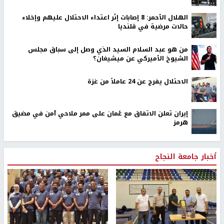
اخر الأخبار
إصابة 3 مواطنين إثر اعتداء مستوطنين عليهم في بيت
فوريك شرق نابلس
إصابات وإحراق مساكن في هجوم للمستوطنين على الطوبا
جنوب الخليل
الاحتلال يقتحم عورتا جنوب نابلس ويداهم منازل
الهلال الأحمر: 8 إصابات إثر اعتداء الاحتلال عليهم وإخلاء
حالات مرضية في قلنديا
من هو عبد السلام السيد الذي وصل إلى سباق مجلس
الشيوخ الأميركي عن ميشيغان؟
الاحتلال يفرج عن 24 عاملاً من غزة
إيران تعلن الاتفاق مع عُمان على ممر ملاحي آمن في مضيق