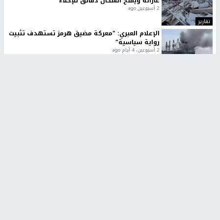
أكاديميًا من جامعة لوليو
وضمن أفضل 40 جامعة عربية في
للتكنولوجيا السويدية
تصنيف "ويبومتركس"
منذ 10 دقيقة
منذ 2 ساعة
تقارير
" قانون درومي".. بين حق الدفاع عن النفس وواقع
الفلسطينيين تحت الاحتلال
6 أيام، 17 ساعة ago
تقارير
شهداء بينهم أطفال في غزة.. والاحتلال يصعّد
غاراته ويمنح السكان دقائق للإخلاء
2 أسبوعين ago
تقارير
الإعلام العبري: "معركة مضيق هرمز تستهدف تثبيت
رواية سياسية"
2 أسبوعين، 4 أيام ago
تقارير
تصريحات خاصة
تصريحات خاصة
تصريحات خاصة