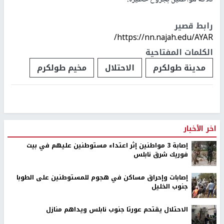
شارع نابلس المحاذي له من الجهتين، وفرضت حصارا عليه، وسط منع
المركبات من المرور واجبارها على العودة باتجاه المدينة.
كما جرفت آليات الاحتلال البنية التحتية عند مدخل المخيم الرئيسي.
وجاء هذا الاقتحام بعد ساعتين من قصف طيران الاحتلال لمركبة في
حارة البلاونة وسط مخيم طولكرم، ما أسفر عن استشهاد 4 شبان واصابة
ثلاثة مواطنين بجروح خطيرة.
رابط قصير
https://nn.najah.edu/AYAR/
الكلمات المفتاحية
مدينة طولكرم
الاحتلال
مخيم طولكرم