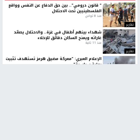
" قانون درومي".. بين حق الدفاع عن النفس وواقع
الفلسطينيين تحت الاحتلال
منذ 8 ثواني
تقارير
شهداء بينهم أطفال في غزة.. والاحتلال يصعّد
غاراته ويمنح السكان دقائق للإخلاء
منذ 11 ثانية
تقارير
الإعلام العبري: "معركة مضيق هرمز تستهدف تثبيت
رواية سياسية"
منذ 9 ثواني
تقارير
تصريحات خاصة
تصريحات خاصة
تصريحات خاصة