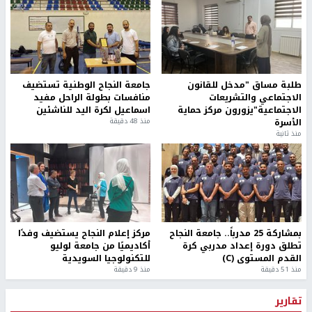
طلبة مساق "مدخل للقانون
جامعة النجاح الوطنية تستضيف
الاجتماعي والتشريعات
منافسات بطولة الراحل مفيد
الاجتماعية"يزورون مركز حماية
اسماعيل لكرة اليد للناشئين
الأسرة
منذ 48 دقيقة
منذ ثانية
بمشاركة 25 مدرباً.. جامعة النجاح
مركز إعلام النجاح يستضيف وفدًا
تطلق دورة إعداد مدربي كرة
أكاديميًا من جامعة لوليو
القدم المستوى (C)
للتكنولوجيا السويدية
منذ 51 دقيقة
منذ 9 دقيقة
تقارير