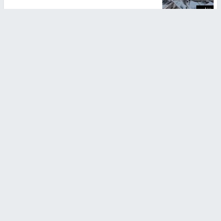
تقارير
تصريحات خاصة
تصريحات خاصة
تصريحات خاصة
غازي حمد للشرق: الاتفاق حصيلة
مدير مستشفى النجاح: : نقل
مفاوضات طويلة استمرت ستة
أجهزة غسيل الكلى دون تجهيزات
شهور
متكاملة خطر على المرضى
منذ 12 ثانية
منذ 2 ساعة
تصريحات خاصة
تصريحات خاصة
الرجوب: لا مستقبل للنظام
الخضور: نجاح تجربة امتحان التربية
السياسي الفلسطيني دون
الإسلامية يمهد للتوسع إلكترونيًا