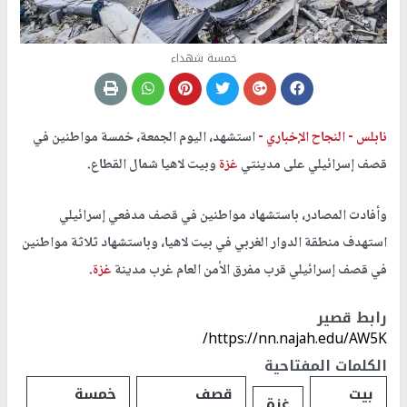
خمسة شهداء
نابلس -
النجاح الإخباري -
استشهد، اليوم الجمعة، خمسة مواطنين في
قصف إسرائيلي على مدينتي
غزة
وبيت لاهيا شمال القطاع.
وأفادت المصادر، باستشهاد مواطنين في قصف مدفعي إسرائيلي
استهدف منطقة الدوار الغربي في بيت لاهيا، وباستشهاد ثلاثة مواطنين
في قصف إسرائيلي قرب مفرق الأمن العام غرب مدينة
غزة
.
رابط قصير
https://nn.najah.edu/AW5K/
الكلمات المفتاحية
بيت
قصف
خمسة
غزة