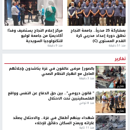
بمشاركة 25 مدرباً.. جامعة النجاح
مركز إعلام النجاح يستضيف وفدًا
تطلق دورة إعداد مدربي كرة
أكاديميًا من جامعة لوليو
القدم المستوى (C)
للتكنولوجيا السويدية
منذ 51 دقيقة
منذ 9 دقيقة
تقارير
بالصور| مرضى عالقون في غزة يناشدون بإجلائهم
العاجل مع انهيار النظام الصحي
منذ 3 دقيقة
تقارير
" قانون درومي".. بين حق الدفاع عن النفس وواقع
الفلسطينيين تحت الاحتلال
منذ 8 ثواني
تقارير
شهداء بينهم أطفال في غزة.. والاحتلال يصعّد
غاراته ويمنح السكان دقائق للإخلاء
منذ 11 ثانية