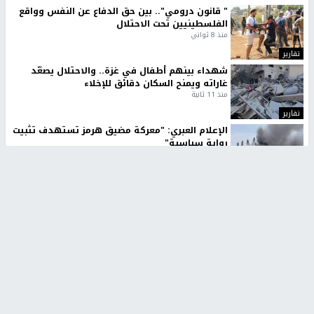
" قانون درومي".. بين حق الدفاع عن النفس وواقع
الفلسطينيين تحت الاحتلال
منذ 8 ثواني
تقارير
شهداء بينهم أطفال في غزة.. والاحتلال يصعّد
غاراته ويمنح السكان دقائق للإخلاء
منذ 11 ثانية
تقارير
الإعلام العبري: "معركة مضيق هرمز تستهدف تثبيت
رواية سياسية"
منذ 9 ثواني
تقارير
تصريحات خاصة
تصريحات خاصة
تصريحات خاصة
غازي حمد للشرق: الاتفاق حصيلة
مدير مستشفى النجاح: : نقل