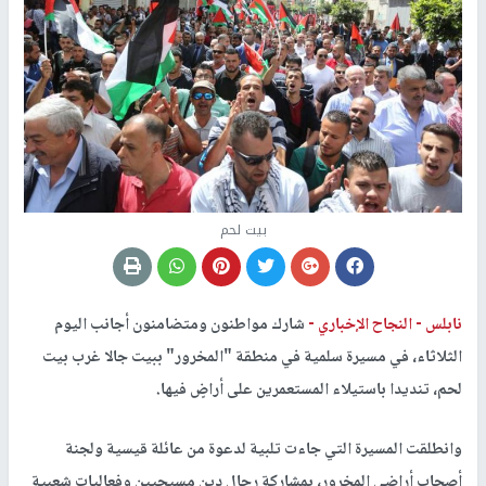
بيت لحم
نابلس -
النجاح الإخباري -
شارك مواطنون ومتضامنون أجانب اليوم
الثلاثاء، في مسيرة سلمية في منطقة "المخرور" ببيت جالا غرب بيت
لحم، تنديدا باستيلاء المستعمرين على أراضٍ فيها.
وانطلقت المسيرة التي جاءت تلبية لدعوة من عائلة قيسية ولجنة
أصحاب أراضي المخرور، بمشاركة رجال دين مسيحيين وفعاليات شعبية