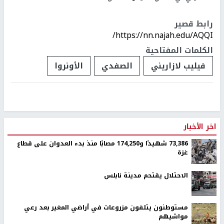
رابط قصير
https://nn.najah.edu/AQQI/
الكلمات المفتاحية
فيليب لازاريني
الصفدي
الأونروا
اخر الأخبار
73,386 شهيدًا و174,250 مصابًا منذ بدء العدوان على قطاع
غزة
الاحتلال يقتحم مدينة نابلس
مستوطنون يتلفون مزروعات في أراضي المغير بعد رعي
مواشيهم