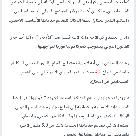
كما بحث الصفدي ولازاريني الدور الأساسي للوكالة في خدمة اللاجئين
الفلسطينيين، مؤكدين أهمية توفير المجتمع الدولي الدعم السياسي
والمادي اللذين تحتاج إليهما الوكالة لتقديم خدماتها الأساسية للاجئين.
وأدان الصفدي كل الإجراءات الإسرائيلية ضد "الأونروا"، وأكد أنها خرق
للقانون الدولي يستوجب تحركا دوليا فوريا لمواجهتها.
وشدد الصفدي على أنه لا جهة تستطيع القيام بالدور الرئيسي للوكالة،
خاصة في قطاع
غزة
حيث يستمر العدوان الإسرائيلي على الشعب
الفلسطيني في القطاع.
بدوره، ثمن لازاريني دعم المملكة المستمر لجهود "الأونروا" في إيصال
المساعدات الإنسانية والإغاثية إلى قطاع
غزة
، وحشد الدعم الدولي
للوكالة لتمكينها من القيام بعملها وفقا لتكليفها الأممي، ولضمان
استمرارها في تقديم خدماتها الحيوية لأكثر من 5،9 مليون لاجئ
فلسطيني في مناطق عملياتها الخمس.