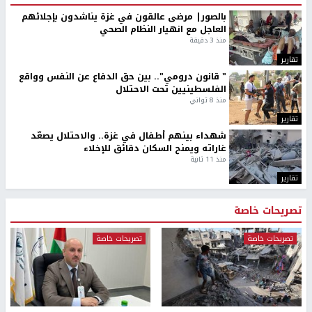
بالصور| مرضى عالقون في غزة يناشدون بإجلائهم
العاجل مع انهيار النظام الصحي
منذ 3 دقيقة
تقارير
" قانون درومي".. بين حق الدفاع عن النفس وواقع
الفلسطينيين تحت الاحتلال
منذ 8 ثواني
تقارير
شهداء بينهم أطفال في غزة.. والاحتلال يصعّد
غاراته ويمنح السكان دقائق للإخلاء
منذ 11 ثانية
تقارير
تصريحات خاصة
تصريحات خاصة
تصريحات خاصة