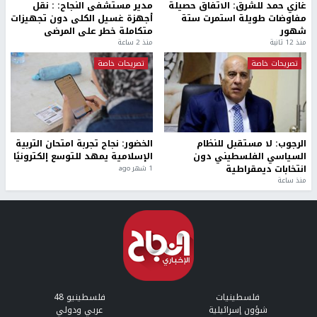
غازي حمد للشرق: الاتفاق حصيلة
مدير مستشفى النجاح: : نقل
مفاوضات طويلة استمرت ستة
أجهزة غسيل الكلى دون تجهيزات
شهور
متكاملة خطر على المرضى
منذ 12 ثانية
منذ 2 ساعة
تصريحات خاصة
تصريحات خاصة
الرجوب: لا مستقبل للنظام
الخضور: نجاح تجربة امتحان التربية
السياسي الفلسطيني دون
الإسلامية يمهد للتوسع إلكترونيًا
انتخابات ديمقراطية
1 شهر ago
منذ ساعة
فلسطينيات
فلسطينيو 48
شؤون إسرائيلية
عربي ودولي