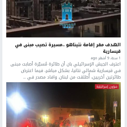
الهدف مقر إقامة نتيناهو ..مسيرة تصيب مبنى في
قيسارية
1 سنة، 9 أشهر ago
اعترف الجيش الإسرائيلي بان أن طائرة مُسيّرة أصابت مبنى
في قيسارية شمالي نتانيا، بشكل مباشر، فيما اعترض
طائرتين أخريين، أُطلقت من لبنان. وافاد مصدر في ...
شؤون إسرائيلية