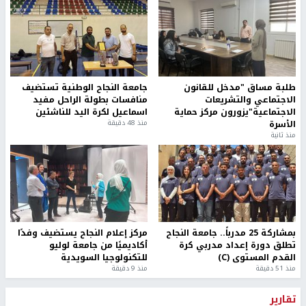
طلبة مساق "مدخل للقانون
جامعة النجاح الوطنية تستضيف
الاجتماعي والتشريعات
منافسات بطولة الراحل مفيد
الاجتماعية"يزورون مركز حماية
اسماعيل لكرة اليد للناشئين
الأسرة
منذ 48 دقيقة
منذ ثانية
بمشاركة 25 مدرباً.. جامعة النجاح
مركز إعلام النجاح يستضيف وفدًا
تطلق دورة إعداد مدربي كرة
أكاديميًا من جامعة لوليو
القدم المستوى (C)
للتكنولوجيا السويدية
منذ 51 دقيقة
منذ 9 دقيقة
تقارير