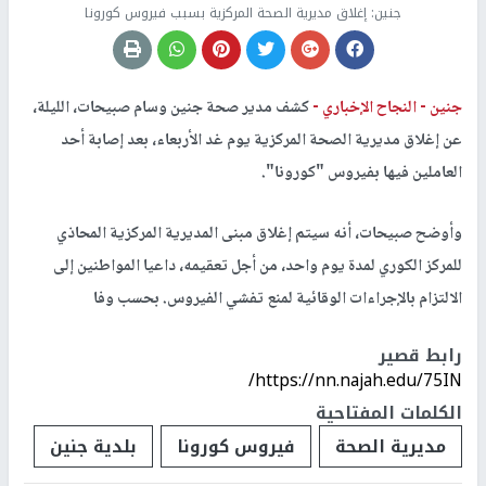
جنين: إغلاق مديرية الصحة المركزية بسبب فيروس كورونا
جنين -
النجاح الإخباري -
كشف مدير صحة جنين وسام صبيحات، الليلة،
عن إغلاق مديرية الصحة المركزية يوم غد الأربعاء، بعد إصابة أحد
العاملين فيها بفيروس "كورونا".
وأوضح صبيحات، أنه سيتم إغلاق مبنى المديرية المركزية المحاذي
للمركز الكوري لمدة يوم واحد، من أجل تعقيمه، داعيا المواطنين إلى
الالتزام بالإجراءات الوقائية لمنع تفشي الفيروس. بحسب وفا
رابط قصير
https://nn.najah.edu/75IN/
الكلمات المفتاحية
مديرية الصحة
فيروس كورونا
بلدية جنين