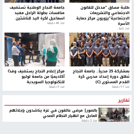
طلبة مساق "مدخل للقانون
جامعة النجاح الوطنية تستضيف
الاجتماعي والتشريعات
منافسات بطولة الراحل مفيد
الاجتماعية"يزورون مركز حماية
اسماعيل لكرة اليد للناشئين
الأسرة
منذ 48 دقيقة
منذ ثانية
بمشاركة 25 مدرباً.. جامعة النجاح
مركز إعلام النجاح يستضيف وفدًا
تطلق دورة إعداد مدربي كرة
أكاديميًا من جامعة لوليو
القدم المستوى (C)
للتكنولوجيا السويدية
منذ 51 دقيقة
منذ 9 دقيقة
تقارير
بالصور| مرضى عالقون في غزة يناشدون بإجلائهم
العاجل مع انهيار النظام الصحي
منذ 3 دقيقة
تقارير