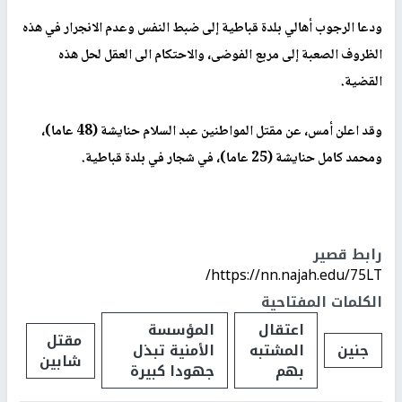
ودعا الرجوب أهالي بلدة قباطية إلى ضبط النفس وعدم الانجرار في هذه
الظروف الصعبة إلى مربع الفوضى، والاحتكام الى العقل لحل هذه
القضية.
وقد اعلن أمس، عن مقتل المواطنين عبد السلام حنايشة (48 عاما)،
ومحمد كامل حنايشة (25 عاما)، في شجار في بلدة قباطية.
رابط قصير
https://nn.najah.edu/75LT/
الكلمات المفتاحية
اعتقال
المؤسسة
مقتل
جنين
المشتبه
الأمنية تبذل
شابين
بهم
جهودا كبيرة