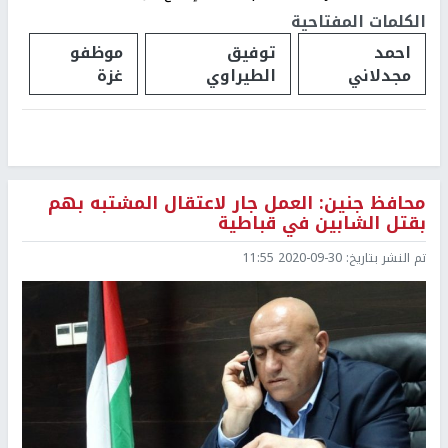
الكلمات المفتاحية
احمد
توفيق
موظفو
مجدلاني
الطيراوي
غزة
محافظ جنين: العمل جار لاعتقال المشتبه بهم
بقتل الشابين في قباطية
تم النشر بتاريخ:
2020-09-30 11:55