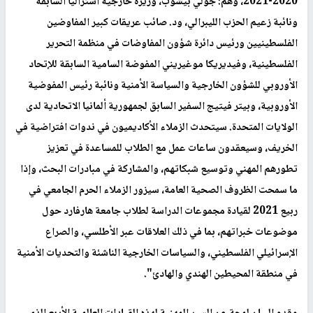
2020-2021، وهم: جولي بيشوب، وزيرة خارجية أستراليا السابقة
ونائبة زعيم الحزب الليبرالي، ود. صائب عريقات كبير المفاوضين
الفلسطينيين ورئيس دائرة شؤون المفاوضات في منظمة التحرير
الفلسطينية، وفيديريكا موغيريني المفوضة السامية السابقة للإتحاد
الأوروبي للشؤون الخارجية والسياسة الأمنية ونائبة رئيس المفوضية
الأوروبية، وبيتر فيتيج السفير السابق لجمهورية ألمانيا الاتحادية لدى
الولايات المتحدة. سيتحدث الزملاء الأكاديميون في ندوات افتراضية في
الخريف، وسيعقدون ساعات عمل مع الطلاب للمساعدة في تعزيز
تطورهم المهني وتوسيع شبكاتهم، والمشاركة في مبادرات البحث، وإذا
ما سمحت الظروف الصحية العامة، سيزور الزملاء الحرم الجامعي في
ربيع 2021 لقيادة مجموعات الدراسة لطلاب جامعة هارفارد حول
موضوعات خبراتهم، بما في ذلك العلاقات عبر الأطلسي، والصراع
الإسرائيلي الفلسطيني، والسياسات الخارجية الناشئة والتحديات الأمنية
في منطقة المحيطين الهندي والهادئ".