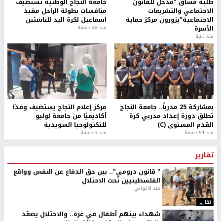
طلبة مساق "مدخل للقانون
جامعة النجاح الوطنية تستضيف
الاجتماعي والتشريعات
منافسات بطولة الراحل مفيد
الاجتماعية"يزورون مركز حماية
اسماعيل لكرة اليد للناشئين
الأسرة
منذ 48 دقيقة
منذ ثانية
بمشاركة 25 مدرباً.. جامعة النجاح
مركز إعلام النجاح يستضيف وفدًا
تطلق دورة إعداد مدربي كرة
أكاديميًا من جامعة لوليو
القدم المستوى (C)
للتكنولوجيا السويدية
منذ 51 دقيقة
منذ 9 دقيقة
تقارير
" قانون درومي".. بين حق الدفاع عن النفس وواقع
الفلسطينيين تحت الاحتلال
منذ 8 ثواني
تقارير
شهداء بينهم أطفال في غزة.. والاحتلال يصعّد