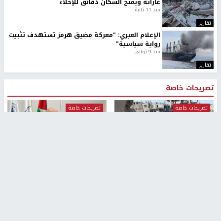
غاراته ويمنح السكان دقائق للإخلاء
منذ 11 ثانية
تقارير
الإعلام العبري: "معركة مضيق هرمز تستهدف تثبيت
رواية سياسية"
منذ 9 ثواني
تقارير
تصريحات خاصة
تصريحات خاصة
تصريحات خاصة
غازي حمد للشرق: الاتفاق حصيلة
مدير مستشفى النجاح: : نقل
مفاوضات طويلة استمرت ستة
أجهزة غسيل الكلى دون تجهيزات
شهور
متكاملة خطر على المرضى
منذ 12 ثانية
منذ 2 ساعة
تصريحات خاصة
تصريحات خاصة