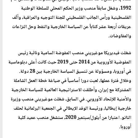
1992، وشغل سابقاً منصب وزير الحكم المحلي للسلطة الوطنية
الفلسطينية ورأس الجانب الفلسطيني للجنة التوجيه والمراقبة، وألّف
عريقات أربعة عشر كتاباً عن السياسة الخارجية والنفط وحل النزاعات
والمفاوضات.
شغلت فيديريكا موغيريني منصب المفوضة السامية ونائبة رئيس
المفوضية الأوروبية من 2014 حتى 2019 حيث كانت أعلى دبلوماسية
في أوروبا، ومسؤولة عن تنسيق السياسة الخارجية بين 28 دولة.
وخلال فترة عملها، لعبت دورا أساسياً في صياغة خطة العمل الشاملة
المشتركة مع إيران، وأطلقت الاستراتيجية العالمية للسياسة الخارجية
والأمنية للإتحاد الأوروبي. في السابق، شغلت موغيريني منصب وزيرة
خارجية إيطاليا، ورئيسة الوفد الإيطالي في الجمعية البرلمانية لحلف
الناتو. اعتبارا من أيلول/سبتمبر 2020، ستشغل منصب عميد كلية
أوروبا.