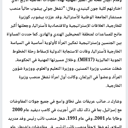
وقدم البيان لمحة عن السير المهنية لهذه القيادات العالمية الأربع الذي
اختارتهم كلية جون كينيدي، وقال: "تشغل جولي بيشوب حالياً منصب
مستشار الجامعة الوطنية الأسترالية. وقد عززت بيشوب، كوزيرة
للخارجية، العلاقات الإستراتيجية والاقتصادية لأستراليا، وجعلتها أكبر
مانح للمساعدات لمنطقة المحيطين الهندي والهادئ. كما حددت المساواة
بين الجنسين وإستراتيجية تمكين المرأة كأولوية أساسية في السياسة
الخارجية لأستراليا، وقادت الاستجابة الدولية لإسقاط رحلة الخطوط
الجوية الماليزية (MH17). وخلال مسيرتها المهنية في الحكومة،
شغلت منصب وزيرة المسنين، ووزيرة التعليم والعلوم، ووزيرة شؤون
المرأة، وعضواً في البرلمان، وكانت أول امرأة تشغل منصب وزيرة
الخارجية.
وشارك د. صائب عريقات على نطاق واسع في جميع جولات المفاوضات
مع إسرائيل، بما في ذلك تلك التي أجريت في كامب ديفيد عام 2000
وطابا عام 2001، وفي عام 1991، شغل منصب نائب رئيس وفد مدريد
للسلام، ثم شغل لاحقاً منصب نائب الرئيس في مفاوضات واشنطن عام