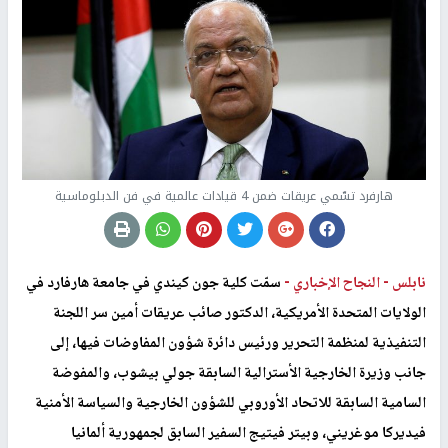
هارفرد تسّمي عريقات ضمن 4 قيادات عالمية في فن الدبلوماسية
نابلس -
النجاح الإخباري -
سمّت كلية جون كيندي في جامعة هارفارد في
الولايات المتحدة الأمريكية، الدكتور صائب عريقات أمين سر اللجنة
التنفيذية لمنظمة التحرير ورئيس دائرة شؤون المفاوضات فيها، إلى
جانب وزيرة الخارجية الأسترالية السابقة جولي بيشوب، والمفوضة
السامية السابقة للاتحاد الأوروبي للشؤون الخارجية والسياسة الأمنية
فيديركا موغريني، وبيتر فيتيج السفير السابق لجمهورية ألمانيا