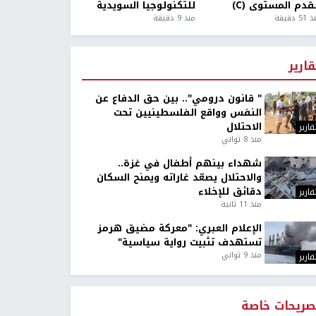
قدم المستوى (C)
للتكنولوجيا السويدية
5 دقيقة
منذ 9 دقيقة
قارير
" قانون درومي".. بين حق الدفاع عن
النفس وواقع الفلسطينيين تحت
الاحتلال
قارير
منذ 8 ثواني
شهداء بينهم أطفال في غزة..
والاحتلال يصعّد غاراته ويمنح السكان
دقائق للإخلاء
قارير
منذ 11 ثانية
الإعلام العبري: "معركة مضيق هرمز
تستهدف تثبيت رواية سياسية"
منذ 9 ثواني
قارير
صريحات خاصة