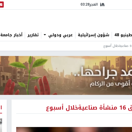
الفجر
03:28
البث
نيو 48
شؤون إسرائيلية
عربي ودولي
تقارير
أخبار جامعة 
ا