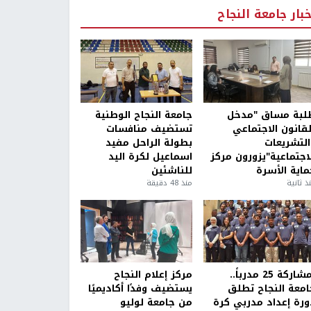
خبار جامعة النجاح
لبة مساق "مدخل
جامعة النجاح الوطنية
لقانون الاجتماعي
تستضيف منافسات
التشريعات
بطولة الراحل مفيد
لاجتماعية"يزورون مركز
اسماعيل لكرة اليد
ماية الأسرة
للناشئين
ذ ثانية
منذ 48 دقيقة
بمشاركة 25 مدرباً..
مركز إعلام النجاح
امعة النجاح تطلق
يستضيف وفدًا أكاديميًا
ورة إعداد مدربي كرة
من جامعة لوليو