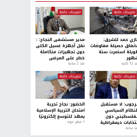
تصريحات خاصة
تصريحات خاصة
ازي حمد للشرق:
مدير مستشفى النجاح: :
لاتفاق حصيلة مفاوضات
نقل أجهزة غسيل الكلى
ويلة استمرت ستة
دون تجهيزات متكاملة
هور
خطر على المرضى
1 ثانية
منذ 2 ساعة
تصريحات خاصة
تصريحات خاصة
لرجوب: لا مستقبل
الخضور: نجاح تجربة
لنظام السياسي
امتحان التربية الإسلامية
لفلسطيني دون
يمهد للتوسع إلكترونيًا
نتخابات ديمقراطية
1 شهر ago
ذ ساعة