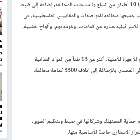
وأعلنت الوزارة، ضبط طواقمها وبالتعاون مع شركائها 10 أطنان من السلع والمنتجات المخالفة، إضافة إلى ضبط
امة ولباس واقٍ و2.5 طن معقمات، جميعها مخالفة للمواصفات والمقاييس الفلسطينية، في
إسرائيلية عبارة عن كمامات، وغرفة نوم، وألواح خشبية،
غ
ا
ط
وأتلفت طواقم وزارة الاقتصاد الوطني، وبالتعاون مع الأجهزة الأمنية، أكثر من 13 طناً من المواد الغذائية
ش
منذ 2
بالإضافة إلى إتلاف 3300 كمامة مخالفة.
ا
ل
ا
قم حماية المستهلك وشركائها في ضبط وتنظيم السوق،
ا
من
تقرار الأسعارن خاصة الأساسية منها.