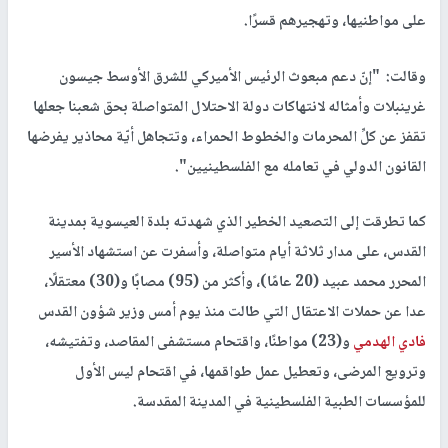
على مواطنيها، وتهجيرهم قسرًا.
وقالت: "إنّ دعم مبعوث الرئيس الأميركي للشرق الأوسط جيسون
غرينبلات وأمثاله لانتهاكات دولة الاحتلال المتواصلة بحق شعبنا جعلها
تقفز عن كلِّ المحرمات والخطوط الحمراء، وتتجاهل أيّة محاذير يفرضها
القانون الدولي في تعامله مع الفلسطينيين".
كما تطرقت إلى التصعيد الخطير الذي شهدته بلدة العيسوية بمدينة
القدس، على مدار ثلاثة أيام متواصلة، وأسفرت عن استشهاد الأسير
المحرر محمد عبيد (20 عامًا)، وأكثر من (95) مصابًا و(30) معتقلًا،
عدا عن حملات الاعتقال التي طالت منذ يوم أمس وزير شؤون القدس
فادي الهدمي
و(23) مواطنًا، واقتحام مستشفى المقاصد، وتفتيشه،
وترويع المرضى، وتعطيل عمل طواقمها، في اقتحام ليس الأول
للمؤسسات الطبية الفلسطينية في المدينة المقدسة.