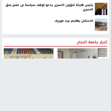
رئيس هيئة شؤون الاسرى يدعو لوقف سياسة بن غفير بحق
الاسرى
الاحتلال يهاجم بيت فوريك
أخبار جامعة النجاح
طلبة مساق "مدخل للقانون
جامعة النجاح الوطنية تستضيف
الاجتماعي والتشريعات
منافسات بطولة الراحل مفيد
الاجتماعية"يزورون مركز حماية
اسماعيل لكرة اليد للناشئين
الأسرة
منذ 48 دقيقة
منذ ثانية