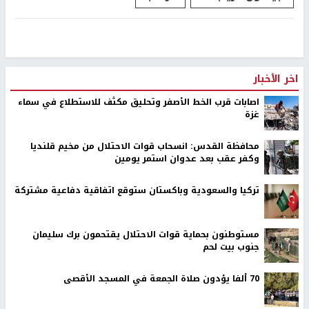
اخر الأخبار
اصابات قرب الخط الأصفر وتحليق مكثف للاستطلاع في سماء
غزة
محافظة القدس: انسحاب قوات الاحتلال من مخيم قلنديا
وكفر عقب بعد عدوان استمر يومين
تركيا والسعودية وباكستان ستوقع اتفاقية دفاعية مشتركة
مستوطنون بحماية قوات الاحتلال يقتحمون برك سليمان
جنوب بيت لحم
70 ألفا يؤدون صلاة الجمعة في المسجد الأقصى