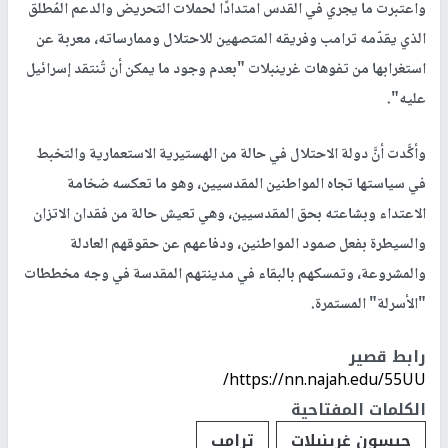
واعتبرت ما يجري في القدس امتدادًا لحملات التحريض والدعم المُطلق
الذي يقدّمه ترامب وفريقه المتصهين للاحتلال وممارساته، معربة عن
استغرابها من تفوهات غرينبلات "بعدم وجود ما يمكن أن تُنتقد إسرائيل
عليه".
وأكَّدت أنَّ دولة الاحتلال في حالة من الهستيرية الاستعمارية والتخبط
في سياستها تجاه المواطنين المقدسيين، وهو ما تعكسه ضخامة
الاعتداء وبشاعته بحق المقدسيين، وهي تعيش حالة من فقدان الاتزان
والسيطرة بفعل صمود المواطنين، ودفاعهم عن حقوقهم العادلة
والمشروعة، وتمسكهم بالبقاء في مدينتهم المقدسة في وجه مخططات
"الأسرلة" المستمرة.
رابط قصير
https://nn.najah.edu/55UU/
الكلمات المفتاحية
جيسون غرينبلات
ترامب