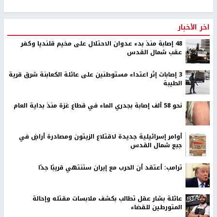
رابط قصير
https://nn.najah.edu/8CWN/
الكلمات المفتاحية
الوجبات المالحة
الطهي
اخر الأخبار
48 إصابة منذ بدء عدوان الاحتلال على مخيم قلنديا وكفر
عقب شمال القدس
‏3 إصابات إثر اعتداء مستوطنين على عائلة الكعابنة شرق قرية
الطيبة
نحو 58 ألف إصابة بجدري الماء في قطاع غزة منذ بداية العام