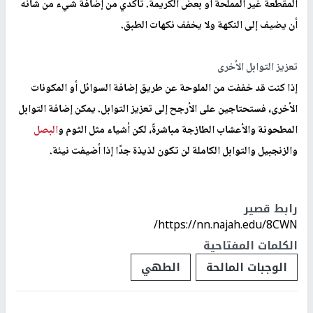
أضيفي بعض الأرز المطبوخ (غير المملح) أو الشعير أو الكينوا أو
المعكرونة إلى الوجبة المالحة. هذه المكونات سوف تمتص الملح بشكل
جيد.
تمييع الطبق بالسائل
احذري من استخدام الماء لتخفيف حدة ملوحة الطبق، لأنه قد يؤثر على
نكهات الطبق الأخرى، واستبدليه بمرق غير مملح أو بعض
الطماطم
المقطعة غير المملحة أو بعض الكريمة. تأكدي من إضافة شيء من شأنه
أن يضيف إلى النكهة ولا يخفف نكهات الطبق.
تعزيز التوابل الأخرى
إذا كنت قد خففت من الملوحة عن طريق إضافة السوائل أو المكونات
الأخرى، فستحتاجين على الأرجح إلى تعزيز التوابل. يمكن إضافة التوابل
المطحونة والأعشاب الطازجة مباشرةً، لكن أشياء مثل الثوم و
البصل
والزنجبيل والتوابل الكاملة لن تكون لذيذة جدًا إذا أضيفت نيئة.