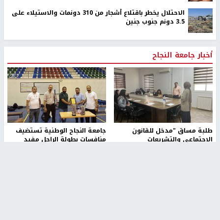
أوامر إسرائيلية جديدة لاقتلاع الزيتون ومصادرة أراضٍ في
جبع شمال القدس
ترامب: أعتقد أن الحرب مع إيران ستنتهي قريبًا جدًا
عائلة بشار عقل تطالب بكشف ملابسات مقتله وإحالة
المتورطين للقضاء
الاحتلال يخطر باقتلاع أشجار من 310 دونمات والاستيلاء على
3.5 دونم جنوب جنين
أخبار جامعة النجاح