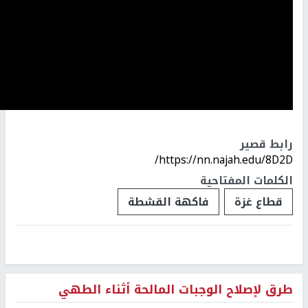
رابط قصير
https://nn.najah.edu/8D2D/
الكلمات المفتاحية
قطاع غزة
فاكهة القشطة
طرق لإصلاح الوجبات المالحة أثناء الطهي