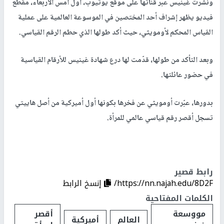
ونشرت غينيس عبر قناتها على موقع يوتيوب، أول أمس الأربعاء، مقطع
فيديو يظهر إشراف أحد المختصين في الموسوعة العالمية على عملية
القياس المحكم لأومويثي، حيث أكد طولها الذي حطم الرقم القياسي.
وبعد التأكد من طولها، قدّمت لها درع شهادة غينيس للأرقام القياسية
في حضور عائلتها.
بدورها، عبّرت أومويثي عن فخرها بكونها أول أميركية من أصل هاييتي
تسجل أقصر رقم قياسي عالمي للمرأة.
رابط قصير
https://nn.najah.edu/8D2F/
إنسخ الرابط
الكلمات المفتاحية
مووسعة
أقصر
العالم
أميركية