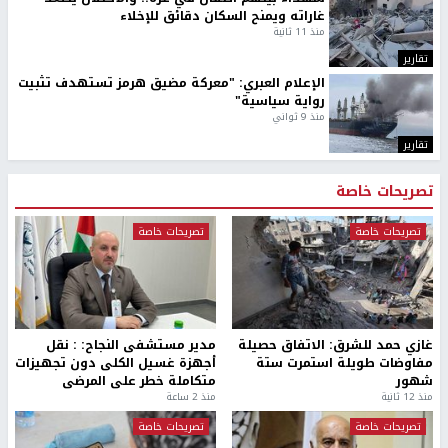
غاراته ويمنح السكان دقائق للإخلاء
منذ 11 ثانية
تقارير
الإعلام العبري: "معركة مضيق هرمز تستهدف تثبيت
رواية سياسية"
منذ 9 ثواني
تقارير
تصريحات خاصة
تصريحات خاصة
تصريحات خاصة
غازي حمد للشرق: الاتفاق حصيلة
مدير مستشفى النجاح: : نقل
مفاوضات طويلة استمرت ستة
أجهزة غسيل الكلى دون تجهيزات
شهور
متكاملة خطر على المرضى
منذ 12 ثانية
منذ 2 ساعة
تصريحات خاصة
تصريحات خاصة