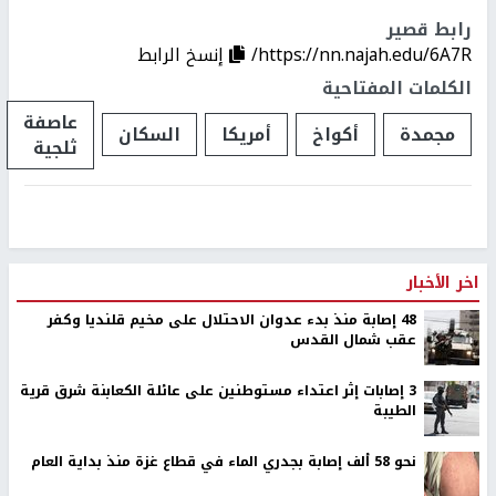
رابط قصير
https://nn.najah.edu/6A7R/
إنسخ الرابط
الكلمات المفتاحية
عاصفة
مجمدة
أكواخ
أمريكا
السكان
ثلجية
اخر الأخبار
48 إصابة منذ بدء عدوان الاحتلال على مخيم قلنديا وكفر
عقب شمال القدس
‏3 إصابات إثر اعتداء مستوطنين على عائلة الكعابنة شرق قرية
الطيبة
نحو 58 ألف إصابة بجدري الماء في قطاع غزة منذ بداية العام