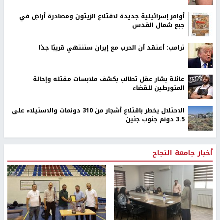
أوامر إسرائيلية جديدة لاقتلاع الزيتون ومصادرة أراضٍ في
جبع شمال القدس
ترامب: أعتقد أن الحرب مع إيران ستنتهي قريبًا جدًا
عائلة بشار عقل تطالب بكشف ملابسات مقتله وإحالة
المتورطين للقضاء
الاحتلال يخطر باقتلاع أشجار من 310 دونمات والاستيلاء على
3.5 دونم جنوب جنين
أخبار جامعة النجاح