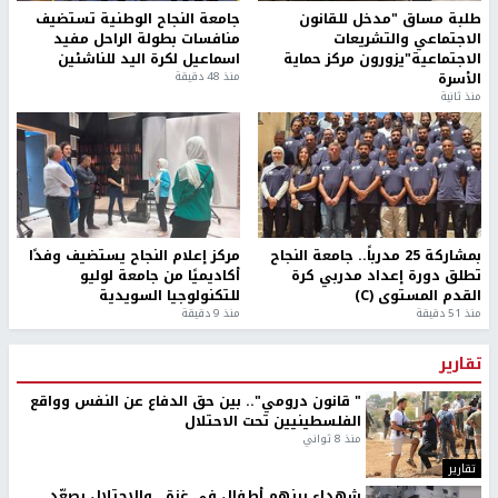
طلبة مساق "مدخل للقانون
جامعة النجاح الوطنية تستضيف
الاجتماعي والتشريعات
منافسات بطولة الراحل مفيد
الاجتماعية"يزورون مركز حماية
اسماعيل لكرة اليد للناشئين
الأسرة
منذ 48 دقيقة
منذ ثانية
بمشاركة 25 مدرباً.. جامعة النجاح
مركز إعلام النجاح يستضيف وفدًا
تطلق دورة إعداد مدربي كرة
أكاديميًا من جامعة لوليو
القدم المستوى (C)
للتكنولوجيا السويدية
منذ 51 دقيقة
منذ 9 دقيقة
تقارير
" قانون درومي".. بين حق الدفاع عن النفس وواقع
الفلسطينيين تحت الاحتلال
منذ 8 ثواني
تقارير
شهداء بينهم أطفال في غزة.. والاحتلال يصعّد