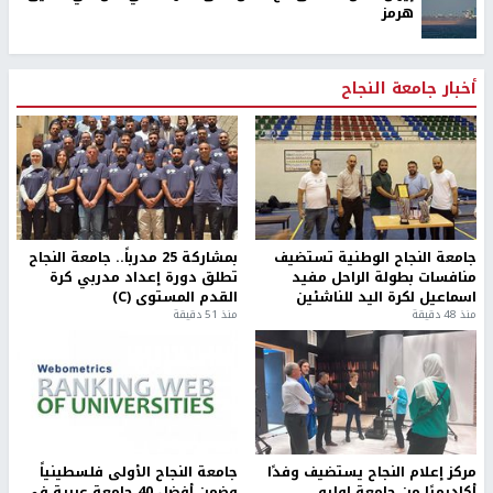
هرمز
أخبار جامعة النجاح
جامعة النجاح الوطنية تستضيف
بمشاركة 25 مدرباً.. جامعة النجاح
منافسات بطولة الراحل مفيد
تطلق دورة إعداد مدربي كرة
اسماعيل لكرة اليد للناشئين
القدم المستوى (C)
منذ 48 دقيقة
منذ 51 دقيقة
مركز إعلام النجاح يستضيف وفدًا
جامعة النجاح الأولى فلسطينياً
أكاديميًا من جامعة لوليو
وضمن أفضل 40 جامعة عربية في