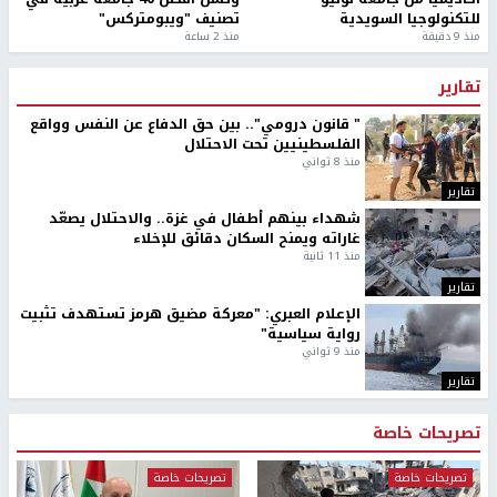
للتكنولوجيا السويدية
تصنيف "ويبومتركس"
منذ 9 دقيقة
منذ 2 ساعة
تقارير
" قانون درومي".. بين حق الدفاع عن النفس وواقع
الفلسطينيين تحت الاحتلال
منذ 8 ثواني
تقارير
شهداء بينهم أطفال في غزة.. والاحتلال يصعّد
غاراته ويمنح السكان دقائق للإخلاء
منذ 11 ثانية
تقارير
الإعلام العبري: "معركة مضيق هرمز تستهدف تثبيت
رواية سياسية"
منذ 9 ثواني
تقارير
تصريحات خاصة
تصريحات خاصة
تصريحات خاصة