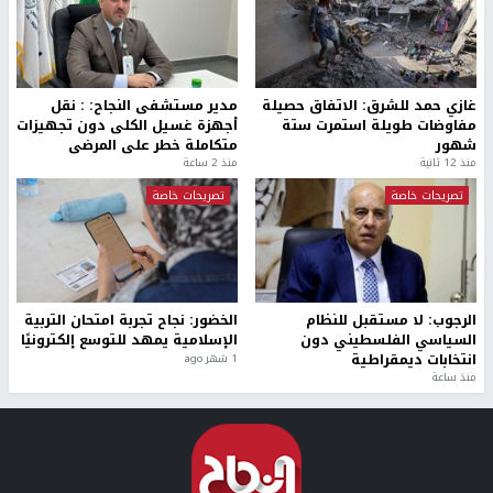
غازي حمد للشرق: الاتفاق حصيلة
مدير مستشفى النجاح: : نقل
مفاوضات طويلة استمرت ستة
أجهزة غسيل الكلى دون تجهيزات
شهور
متكاملة خطر على المرضى
منذ 12 ثانية
منذ 2 ساعة
تصريحات خاصة
تصريحات خاصة
الرجوب: لا مستقبل للنظام
الخضور: نجاح تجربة امتحان التربية
السياسي الفلسطيني دون
الإسلامية يمهد للتوسع إلكترونيًا
انتخابات ديمقراطية
1 شهر ago
منذ ساعة