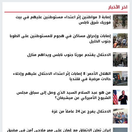
اخر الأخبار
إصابة 3 مواطنين إثر اعتداء مستوطنين عليهم في بيت
فوريك شرق نابلس
إصابات وإحراق مساكن في هجوم للمستوطنين على الطوبا
جنوب الخليل
الاحتلال يقتحم عورتا جنوب نابلس ويداهم منازل
الهلال الأحمر: 8 إصابات إثر اعتداء الاحتلال عليهم وإخلاء
حالات مرضية في قلنديا
من هو عبد السلام السيد الذي وصل إلى سباق مجلس
الشيوخ الأميركي عن ميشيغان؟
الاحتلال يفرج عن 24 عاملاً من غزة
إيران تعلن الاتفاق مع عُمان على ممر ملاحي آمن في مضيق