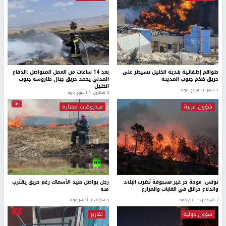
طواقم إطفائية بلدية الخليل تسيطر على
بعد 14 ساعات من العمل المتواصل :الدفاع
حريق ضخم جنوب المدينة
المدني يخمد حريق جبال طاروسة جنوب
الخليل
1 شهر، 1 اسبوع. ago
2 شهرين، 1 اسبوع. ago
شؤون عربية
فيديوهات مختارة
تونس: موجة حر غير مسبوقة تضرب البلاد
رجل يواصل صيد الأسماك رغم حريق يقترب
واندلاع حرائق في الغابات والمزارع
منه
2 أسبوعين، 3 أيام ago
5 سنوات، 3 أشهر ago
شؤون دولية
تقارير