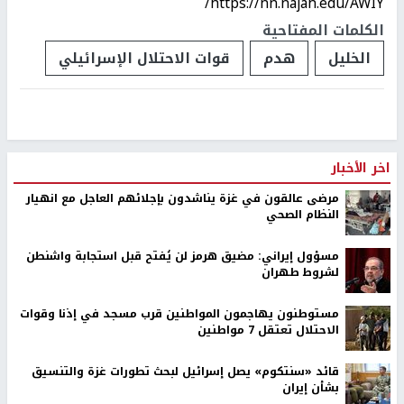
https://nn.najah.edu/AWIY/
الكلمات المفتاحية
الخليل
هدم
قوات الاحتلال الإسرائيلي
اخر الأخبار
مرضى عالقون في غزة يناشدون بإجلائهم العاجل مع انهيار
النظام الصحي
مسؤول إيراني: مضيق هرمز لن يُفتح قبل استجابة واشنطن
لشروط طهران
مستوطنون يهاجمون المواطنين قرب مسجد في إذنا وقوات
الاحتلال تعتقل 7 مواطنين
قائد «سنتكوم» يصل إسرائيل لبحث تطورات غزة والتنسيق
بشأن إيران