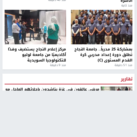
الأسرة
منذ ثانية
بمشاركة 25 مدرباً.. جامعة النجاح
مركز إعلام النجاح يستضيف وفدًا
تطلق دورة إعداد مدربي كرة
أكاديميًا من جامعة لوليو
القدم المستوى (C)
للتكنولوجيا السويدية
منذ 51 دقيقة
منذ 9 دقيقة
تقارير
مرضى عالقون في غزة يناشدون بإجلائهم العاجل مع
انهيار النظام الصحي
منذ 10 ثواني
تقارير
" قانون درومي".. بين حق الدفاع عن النفس وواقع
الفلسطينيين تحت الاحتلال
منذ 8 ثواني
تقارير