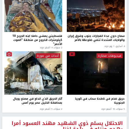
سماع دوي عدة انفجارات جنوب وشرق إيران
فلسطيني يمشي حاملا ابنه الجريح 10
والولايات المتحدة تنفي ضلوعها بالأمر
كيلومترات للخروج من منطقة "الموت
الأحمر"
4 أسابيع، 1 يوم ago
2 سنوات، 4 أشهر ago
فيديوهات مختارة
أحداث في صورة
حريق ضخم في ناطحة سحاب في كوريا
آثار الحريق الذي اندلع في مصنع رويال
الجنوبية
بمحافظة الخليل عصر يوم أمس
5 سنوات، 10 أشهر ago
2 سنوات، 5 أشهر ago
الاحتلال يسلم ذوي الشهيد مهند العسود أمرا