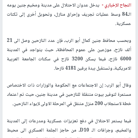
النجاح الإخباري -
يدخل عدوان الاحتلال على مدينة ومخيم جنين يومه
الـ84 وسط عمليات تجريف وإحراق منازل، وتحويل أخرى إلى ثكنات
عسكرية.
وبحسب محافظ جنين كمال أبو الرب، فإن عدد النازحين وصل الى 21
ألف نازح، موزعين على عموم المحافظة، حيث يتواجد في المدينة
6000 نازح، فيما يسكن 3200 نازح في سكنات الجامعة العربية
الامريكية، وتستقبل ببدة برقين 4181 نازحا.
وقال أبو الرب: إن الاجتماعات مع الحكومة والوزارات ذات الاختصاص
مستمرة لتوفير بيوت متنقلة للنازحين في مدينة جنين، حيث تم اعتماد
خطة لاستجلاب 200 منزل متنقل في المرحلة الاولى لإيواء النازحين.
فيما يستمر الاحتلال في دفع تعزيزات عسكرية ومدرعات إلى المدينة
والمخيم، وجرافات الـ D10، من حاجز الجلمة العسكري الى محيط