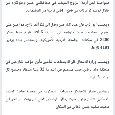
متواصلة لحل أزمة النزوح المؤقت في محافظتي جنين وطولكرم من
خلال توفير كرافانات في قطع اراضي قريبة من المخيمات.
وبحسب أبو الرب فإن عدد النازحين وصل الى 21 ألف نازح، موزعين على
عموم المحافظة، حيث يتواجد في المدينة 6 آلاف نازح، فيما يسكن
3200 في سكنات الجامعة العربية الأمريكية، وتستقبل ببدة برقين
4181 نازحا.
وبحسب وزارة الاشغال فان الاجتماعات لتأمين مأوى مؤقت للنازحين في
منطقة واد برقين حيث سيضم في البداية 32 بيتا متنقلا ويتسع كل
بيت لـ 5 أفراد.
ويواصل جيش الاحتلال تدريباته العسكرية في محيط حاجز الجلمة
العسكري شمال جنين، حيث يطلق الرصاص الحي من وقت إلى آخر في
محيط مخيم جنين الخالي من السكان