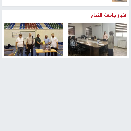
أخبار جامعة النجاح
طلبة مساق "مدخل للقانون
جامعة النجاح الوطنية تستضيف
الاجتماعي والتشريعات
منافسات بطولة الراحل مفيد
الاجتماعية"يزورون مركز حماية
اسماعيل لكرة اليد للناشئين
الأسرة
منذ 48 دقيقة
منذ 5 ثواني
بمشاركة 25 مدرباً.. جامعة النجاح
مركز إعلام النجاح يستضيف وفدًا
تطلق دورة إعداد مدربي كرة
أكاديميًا من جامعة لوليو