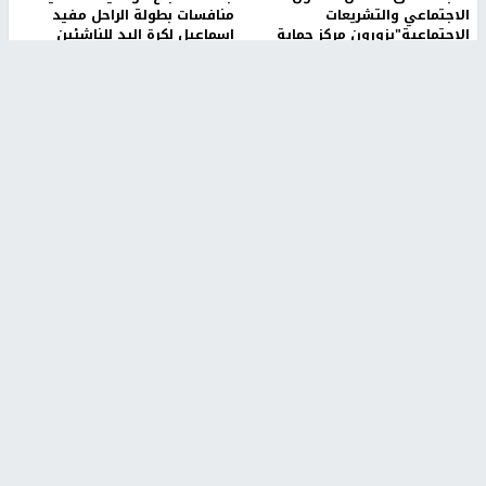
الاجتماعي والتشريعات
منافسات بطولة الراحل مفيد
الاجتماعية"يزورون مركز حماية
اسماعيل لكرة اليد للناشئين
الأسرة
منذ 48 دقيقة
منذ ثانية
بمشاركة 25 مدرباً.. جامعة النجاح
مركز إعلام النجاح يستضيف وفدًا
تطلق دورة إعداد مدربي كرة
أكاديميًا من جامعة لوليو
القدم المستوى (C)
للتكنولوجيا السويدية
منذ 51 دقيقة
منذ 9 دقيقة
تقارير
" قانون درومي".. بين حق الدفاع عن النفس وواقع
الفلسطينيين تحت الاحتلال
منذ 8 ثواني
تقارير
شهداء بينهم أطفال في غزة.. والاحتلال يصعّد
غاراته ويمنح السكان دقائق للإخلاء