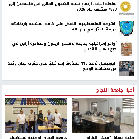
سلطة النقد: ارتفاع نسبة الشمول المالي في فلسطين إلى
73% منتصف عام 2026
الشرطة الفلسطينية: القبض على كافة المشتبه بارتكابهم
جريمة القتل في رام الله
أوامر إسرائيلية جديدة لاقتلاع الزيتون ومصادرة أراضٍ في
جبع شمال القدس
اليونيفيل ترصد 113 مقذوفًا إسرائيليًا على جنوب لبنان وتحذر
من هشاشة الوضع
أخبار جامعة النجاح
طلبة مساق "مدخل للقانون
جامعة النجاح الوطنية تستضيف